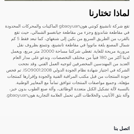
لماذا تختارنا
تقع شركة تانشينغ كونتي هونgbaoyuan الماكينات والمحركات المحدودة
في مقاطعة شاندونغ وجزء من مقاطعة جيانغسو الشمالي، حيث تقع
بالقرب من الطريق السريع من بكين إلى شنغهاي، كما تبعد فقط 5 كم
شمال المصنع بلغة ماتووا في مقاطعة تانشينغ، وتتمتع بظروف نقل
مرورية مريحة للغاية. تغطي شركتنا مساحة 20000 متر مربع، ويعمل
لدينا أكثر من 180 فنياً من مختلف التخصصات، وندعو على مدار العام
العديد من المهندسين المخضرفين لتوجيه العمل الفني. وقد نجحت
الشركة في اجتياز شهادة نظام الجودة الدولي ISO9001:2008. تم فحص
جودة المنتجات من قبل مكتب المراقبة الفنية والجودة وإقرارها كمنتجات
مؤهلة، وجميع مواصفات المنتجات تتوافق تماماً مع المعايير الوطنية.
بالنسبة لآلة تشكيل الكتل متعددة الوظائف، وآلة صنع الطوب بدون خبز،
وآلة بثق الأنابيب والخلاطات التي تحمل العلامة التجارية هونgbaoyuan.
اتصل بنا