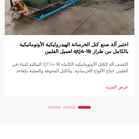
اختبر آلة صنع كتل الخرسانة الهيدروليكية الأوتوماتيكية
بالكامل من طراز qtj4-18 لعميل الفلبين
اكتشف آلة الكتل الأوتوماتيكية الكاملة QTJ4-18 المثالية للبناء في
الفلبين. إنتاج الألواح الخرسانية، والكتل المجوفة والصلبة بكفاءة.
إنتاجية عالية، هدر قليل، أتمتة كاملة. اطلب عرض سعر اليوم.
عرض المزيد