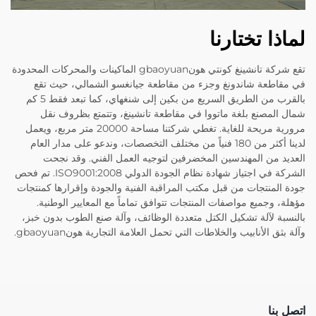
لماذا تختارنا
تقع شركة تانشينغ كونتي هونgbaoyuan الماكينات والمحركات المحدودة
في مقاطعة شاندونغ وجزء من مقاطعة جيانغسو الشمالي، حيث تقع
بالقرب من الطريق السريع من بكين إلى شنغهاي، كما تبعد فقط 5 كم
شمال المصنع بلغة ماتووا في مقاطعة تانشينغ، وتتمتع بظروف نقل
مرورية مريحة للغاية. تغطي شركتنا مساحة 20000 متر مربع، ويعمل
لدينا أكثر من 180 فنياً من مختلف التخصصات، وندعو على مدار العام
العديد من المهندسين المخضرفين لتوجيه العمل الفني. وقد نجحت
الشركة في اجتياز شهادة نظام الجودة الدولي ISO9001:2008. تم فحص
جودة المنتجات من قبل مكتب المراقبة الفنية والجودة وإقرارها كمنتجات
مؤهلة، وجميع مواصفات المنتجات تتوافق تماماً مع المعايير الوطنية.
بالنسبة لآلة تشكيل الكتل متعددة الوظائف، وآلة صنع الطوب بدون خبز،
وآلة بثق الأنابيب والخلاطات التي تحمل العلامة التجارية هونgbaoyuan.
اتصل بنا