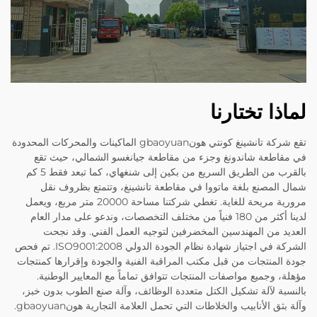
لماذا تختارنا
تقع شركة تانشينغ كونتي هونgbaoyuan الماكينات والمحركات المحدودة
في مقاطعة شاندونغ وجزء من مقاطعة جيانغسو الشمالي، حيث تقع
بالقرب من الطريق السريع من بكين إلى شنغهاي، كما تبعد فقط 5 كم
شمال المصنع بلغة ماتووا في مقاطعة تانشينغ، وتتمتع بظروف نقل
مرورية مريحة للغاية. تغطي شركتنا مساحة 20000 متر مربع، ويعمل
لدينا أكثر من 180 فنياً من مختلف التخصصات، وندعو على مدار العام
العديد من المهندسين المخضرفين لتوجيه العمل الفني. وقد نجحت
الشركة في اجتياز شهادة نظام الجودة الدولي ISO9001:2008. تم فحص
جودة المنتجات من قبل مكتب المراقبة الفنية والجودة وإقرارها كمنتجات
مؤهلة، وجميع مواصفات المنتجات تتوافق تماماً مع المعايير الوطنية.
بالنسبة لآلة تشكيل الكتل متعددة الوظائف، وآلة صنع الطوب بدون خبز،
وآلة بثق الأنابيب والخلاطات التي تحمل العلامة التجارية هونgbaoyuan.