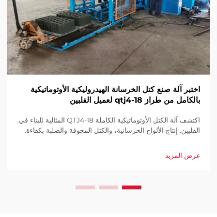
اختبر آلة صنع كتل الخرسانة الهيدروليكية الأوتوماتيكية
بالكامل من طراز qtj4-18 لعميل الفلبين
اكتشف آلة الكتل الأوتوماتيكية الكاملة QTJ4-18 المثالية للبناء في
الفلبين. إنتاج الألواح الخرسانية، والكتل المجوفة والصلبة بكفاءة.
إنتاجية عالية، هدر قليل، أتمتة كاملة. اطلب عرض سعر اليوم.
عرض المزيد