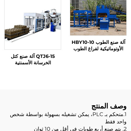
آلة صنع الطوب HBY10-10
الأوتوماتيكية لفراغ الطوب
غير المُصَدِّر تربة طينية
QTJ6-15 آلة صنع كتل
سيراميكية طوب صلب أحمر
الخرسانة الأسمنتية
الأرض طوب مجوف آلة صنع
الأوتوماتيكية كتل الأرض ذات
كتل الطين
اللون المُدَوَّن تركيا للبيع
ماكينة كتل أوتوماتيكية
وصف المنتج
1.متحكم بـ PLC، يمكن تشغيله بسهولة بواسطة شخص
واحد فقط
2. يتم صنع أربع طوبات في أقل من 10 ثوانٍ