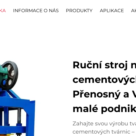
KA
INFORMACE O NÁS
PRODUKTY
APLIKACE
A
Ruční stroj 
cementových
Přenosný a 
malé podni
Zahajte svou výrobu tv
cementových tvárnic – 