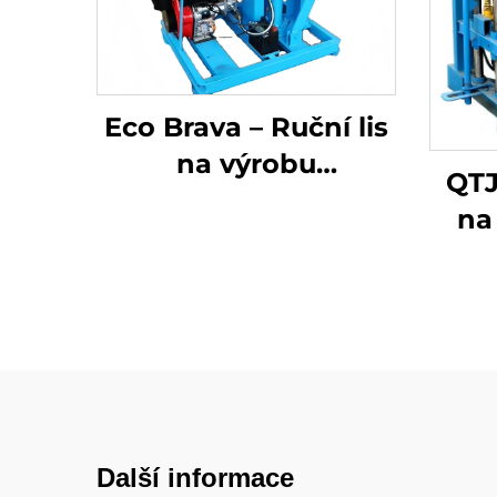
Eco Brava – Ruční lis
na výrobu
QTJ
komprimovaných
na
cihel, stroj na výrobu
zemních bloků s více
formami
Další informace