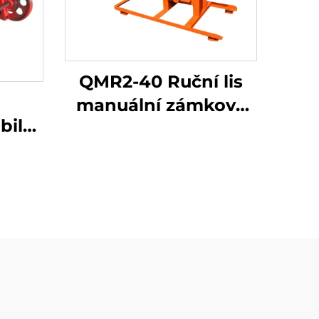
QMR2-40 Ruční lis
manuální zámkové
ilní
hlíny na výrobu cihel
bu
pro prodej
hel