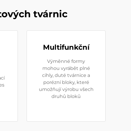
ových tvárnic
Multifunkční
Výměnné formy
mohou vyrábět plné
cihly, duté tvárnice a
cí
porézní bloky, které
es
umožňují výrobu všech
druhů bloků