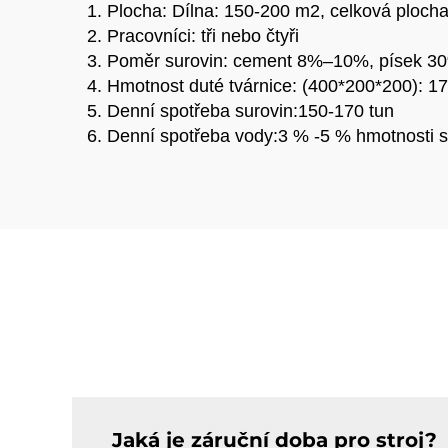
1. Plocha: Dílna: 150-200 m2, celková plocha
2. Pracovníci: tři nebo čtyři
3. Poměr surovin: cement 8%–10%, písek 30
4. Hmotnost duté tvárnice: (400*200*200): 17
5. Denní spotřeba surovin:150-170 tun
6. Denní spotřeba vody:3 % -5 % hmotnosti s
Jaká je záruční doba pro stroj?