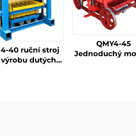
QMY4-45
4-40 ruční stroj
Jednoduchý mob
 výrobu dutých
stroj na výro
tvárnic
betonových ci