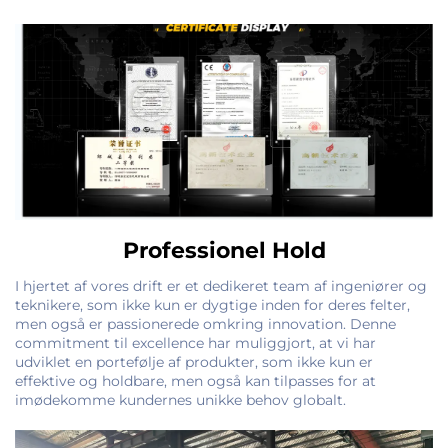
Professionel Hold
I hjertet af vores drift er et dedikeret team af ingeniører og
teknikere, som ikke kun er dygtige inden for deres felter,
men også er passionerede omkring innovation. Denne
commitment til excellence har muliggjort, at vi har
udviklet en portefølje af produkter, som ikke kun er
effektive og holdbare, men også kan tilpasses for at
imødekomme kundernes unikke behov globalt.