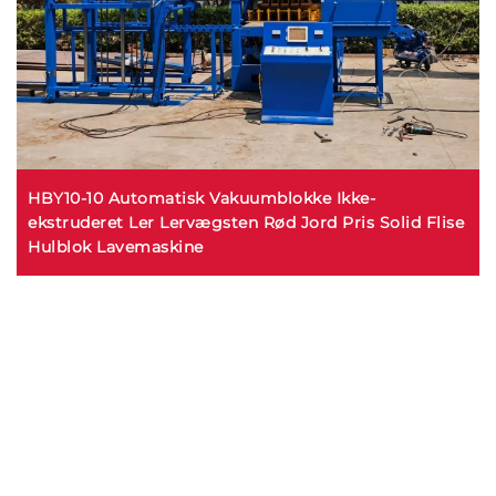
HBY10-10 Automatisk Vakuumblokke Ikke-
ekstruderet Ler Lervægsten Rød Jord Pris Solid Flise
Hulblok Lavemaskine