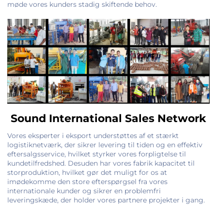
møde vores kunders stadig skiftende behov.
Sound International Sales Network
Vores eksperter i eksport understøttes af et stærkt
logistiknetværk, der sikrer levering til tiden og en effektiv
eftersalgsservice, hvilket styrker vores forpligtelse til
kundetilfredshed. Desuden har vores fabrik kapacitet til
storproduktion, hvilket gør det muligt for os at
imødekomme den store efterspørgsel fra vores
internationale kunder og sikrer en problemfri
leveringskæde, der holder vores partnere projekter i gang.