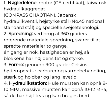
1.
Nøgledelene:
motor (CE-certifikat), taiwansk
hydraulikaggregat
(COMPASS CHAOTIAN), Japansk
hydraulikventil, højstyrke stål (No.45 national
standard stål) og specielle svejseteknologi.
2.
Spredning:
ved brug af 360 graders
roterende materiale-spredning, svarer til at
spredte materialer to gange,
én gang er nok, hastigheden er høj, så
blokkene har høj densitet og styrke.
3.
Forme:
gennem 900 grader Celsius
højtemperatur carburering varmebehandling,
stærk og holdbar og lang levetid
4.
Hydraulikstation:
Hule mursten kan opnå 8-
10 MPa, massive mursten kan opnå 10-12 MPa,
så de har højt tryk og kan bruges bredt.