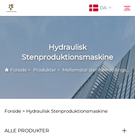
DA
Om os
Søg
Hydraulisk
Produkter
Stenproduktionsmaskine
Forside
>
Produkter
>
Mellemstor stenfremstillingsmaskine
Anvendelse
Nyheder
Kontakt os
Forside >
Hydraulisk Stenproduktionsmaskine
ALLE PRODUKTER