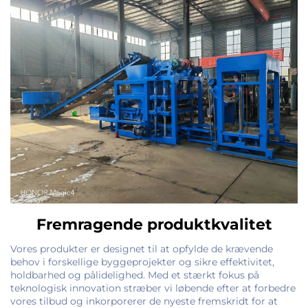
Fremragende produktkvalitet
Vores produkter er designet til at opfylde de krævende
behov i forskellige byggeprojekter og sikre effektivitet,
holdbarhed og pålidelighed. Med et stærkt fokus på
teknologisk innovation stræber vi løbende efter at forbedre
vores tilbud og inkorporerer de nyeste fremskridt for at