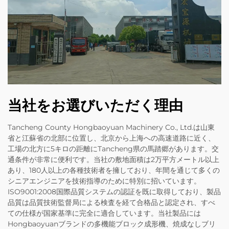
当社をお選びいただく理由
Tancheng County Hongbaoyuan Machinery Co., Ltd.は山東
省と江蘇省の北部に位置し、北京から上海への高速道路に近く、
工場の北方に5キロの距離にTancheng県の馬踏郷があります。交
通条件が非常に便利です。当社の敷地面積は2万平方メートル以上
あり、180人以上の各種技術者を擁しており、年間を通じて多くの
シニアエンジニアを技術指導のために特別に招いています。
ISO9001:2008国際品質システムの認証を既に取得しており、製品
品質は品質技術監督局による検査を経て合格品と認定され、すべ
ての仕様が国家基準に完全に適合しています。当社製品には
Hongbaoyuanブランドの多機能ブロック成形機、焼成なしブリ