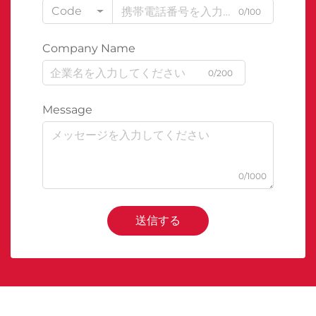
Code
0/100
Company Name
0/200
Message
0/1000
送信する