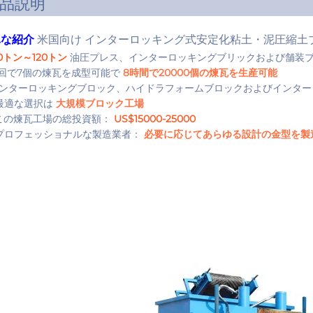
品説明
単な紹介
米国向け インターロッキング式安定化粘土・泥圧縮土
00トン～120トン
油圧プレス、インターロッキングブリックおよび舗装
1回で7個の煉瓦を成型可能で
8時間で20000個の煉瓦を生産可能
 インターロッキングブロック、ハイドラフォームブロックおよびインタ
最適な選択は
大規模ブロック工場
この煉瓦工場の総投資額：
US$15000-25000
プロフェッショナルな製造業者：
必要に応じてあらゆる設計の金型を製