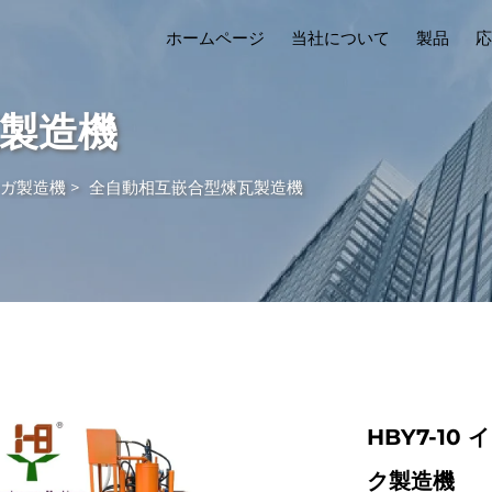
ホームページ
当社について
製品
応
製造機
ガ製造機
>
全自動相互嵌合型煉瓦製造機
HBY7-1
ク製造機