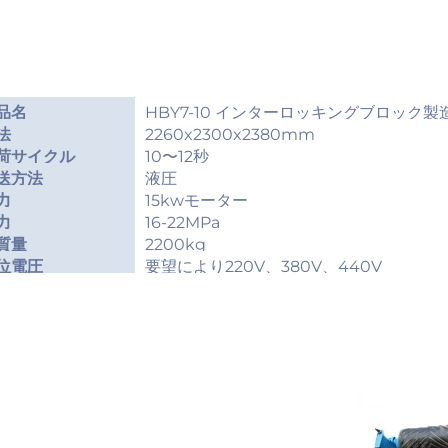
品名
HBY7-10 インターロッキングブロック製
法
2260x2300x2380mm
荷サイクル
10〜12秒
送方法
液圧
力
15kwモーター
力
16-22MPa
質量
2200kg
位電圧
要望により220V、380V、440V