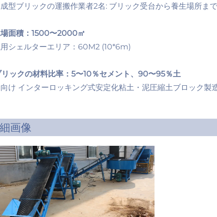
成型ブリックの運搬作業者2名: ブリック受台から養生場所ま
場面積：1500〜2000㎡
用シェルターエリア：60M2 (10*6m)
ブリックの材料比率：5〜10％セメント、90〜95％土
国向け インターロッキング式安定化粘土・泥圧縮土ブロック製
細画像