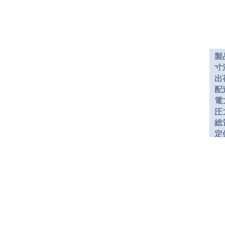
製
寸
出
配
電
圧
総
定