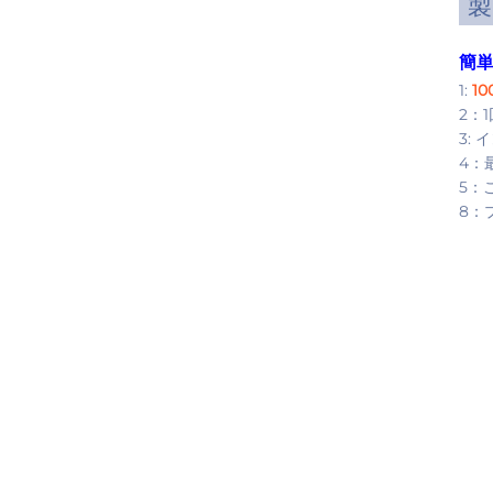
製
簡
1:
1
2：
3:
4：
5：
8：