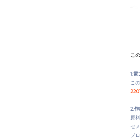
この
1:
電
この
220
2.
作
原料
セメ
ブロ