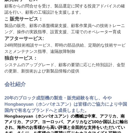
顧客からの問合せを受け、製品選定に関する投資アドバイスの確
認を行い、顧客の工場設計を支援します。
販売サービス：
こ
製品の販売、顧客の基盤構築支援、顧客作業員への技術トレーニ
ング、操作の実践指導、設置支援、工場でのオペレーター育成
アフターサービス:
24時間技術相談サービス、即時の部品供給、定期的な技術サービ
スとメンテナンス指導、遠隔故障制御
独自サービス：
システムのアップグレード、顧客の要望に応じた特別設計、金型
の更新、新技術および新製品情報の提供
会社紹介
20年のブロック成型機の製造・販売経験を有し、今や
Hongbaoyuan（ホンバオユアン）は皆様のご協力により中国
国内で有名なブランドへと成長しました。
Hongbaoyuan（ホンバオユアン）の機械は中東、アフリカ、南
アメリカ、アジア、ヨーロッパ、アメリカなど100か国以上に輸出
され、海外のお客様から高い評価と全面的な支持をいただいてい