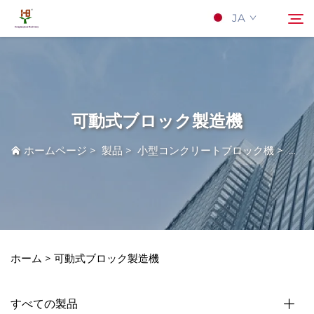
JA
当社について
検索
可動式ブロック製造機
製品
ホームページ
>
製品
>
小型コンクリートブロック機
>
可動
応用
Nyūsu
Kontakuto Us
ホーム >
可動式ブロック製造機
すべての製品