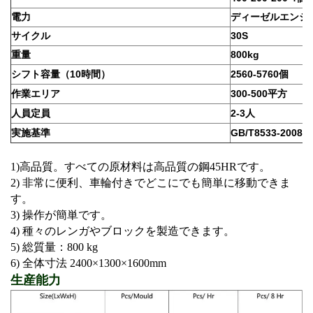
電力
ディーゼルエンジ
サイクル
30S
重量
800kg
シフト容量（10時間）
2560-5760個
作業エリア
300-500平方
人員定員
2-3人
実施基準
GB/T8533-2008
1)高品質。すべての原材料は高品質の鋼45HRです。
2) 非常に便利、車輪付きでどこにでも簡単に移動できま
す。
3) 操作が簡単です。
4) 種々のレンガやブロックを製造できます。
5) 総質量：800 kg
6) 全体寸法 2400×1300×1600mm
生産能力