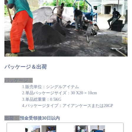
パッケージ＆出荷
パッケージ：
1.販売単位：シングルアイテム
2.単品パッケージサイズ：30
X20
×
10cm
3.単品総重量：0.5KG
4.パッケージタイプ：アイアンケースまたは20GP
出荷：
預金受領後30日以内