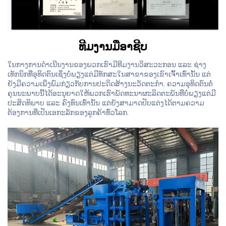
ທີມງານມືອາຊີບ
ໃນກາງການດຳເນີນງານຂອງພວກເຮົາມີທີມງານວິສະວະກອນ ແລະ ຊ່າງ
ເທັກນິກທີ່ອຸທິດຕົນເຊິ່ງບໍ່ພຽງແຕ່ມີທັກສະໃນສາຂາຂອງເຂົາເຈົ້າເທົ່ານັ້ນ ແຕ່
ຍັງມີຄວາມເພິ່ງພົມກ່ຽວກັບການປະດິດສ້າງນະວັດຕະກຳ. ຄວາມອຸທິດຕົນຕໍ່
ຄຸນນະພາບນີ້ໄດ້ອະນຸຍາດໃຫ້ພວກເຮົາພັດທະນາຜະລິດຕະພັນທີ່ບໍ່ພຽງແຕ່ມີ
ປະສິດທິພາບ ແລະ ຄົງທົນເທົ່ານັ້ນ ແຕ່ຍັງສາມາດປັບແຕ່ງໄດ້ຕາມຄວາມ
ຕ້ອງການທີ່ເປັນເອກະລັກຂອງລູກຄ້າທົ່ວໂລກ.