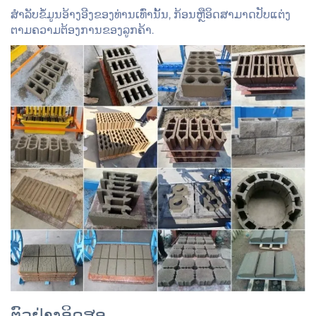
ສຳລັບຂໍ້ມູນອ້າງອີງຂອງທ່ານເທົ່ານັ້ນ, ກ້ອນຫຼືອິດສາມາດປັບແຕ່ງ
ຕາມຄວາມຕ້ອງການຂອງລູກຄ້າ.
ຕົວຢ່າງອິດສອ