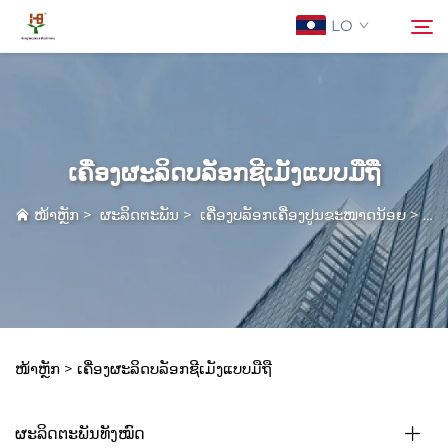
LO
ກ່ຽວກັບພວກເຮົາ
ຄົ້ນຫາ
ເຄື່ອງຜະລິດບລັອກຊີເມັງແບບມືຖື
ຜະລິດຕະພັນ
ໜ້າຫຼັກ
>
ຜະລິດຕະພັນ
>
ເຄື່ອງບລັອກເຄື່ອງປູນຂະໜາດນ້ອຍ
>
ເຄື
ການໃຊ້ງານ
ຂ່າວ
ຕິດຕໍ່ພວກເຮົາ
ໜ້າຫຼັກ >
ເຄື່ອງຜະລິດບລັອກຊີເມັງແບບມືຖື
ຜະລິດຕະພັນທັງໝົດ