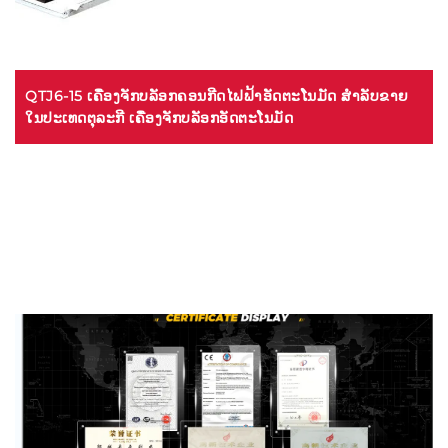
QTJ6-15 ເຄື່ອງຈັກບລັອກຄອນກີດໄຟຟ້າອັດຕະໂນມັດ ສໍາລັບຂາຍ
ໃນປະເທດຕຸລະກີ ເຄື່ອງຈັກບລັອກອັດຕະໂນມັດ