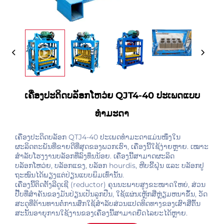
ເຄື່ອງປະດິດບລັອກໂຫວ່ຍ QJT4-40 ປະເພດແບບ
ທຳມະດາ
ເຄື່ອງປະດິດບລັອກ QTJ4-40 ປະເພດທຳມະດາແມ່ນໜຶ່ງໃນ
ຜະລິດຕະພັນທີ່ຂາຍດີທີ່ສຸດຂອງພວກເຮົາ, ເຄື່ອງນີ້ໃຊ້ງ່າຍຫຼາຍ. ເໝາະ
ສຳລັບໂຮງງານບລັອກທີ່ລົງທຶນນ້ອຍ. ເຄື່ອງນີ້ສາມາດຜະລິດ
ບລັອກໂຫວ່ຍ, ບລັອກແຂງ, ບລັອກ hourdis, ຫີບຂີ້ຝຸ່ນ ແລະ ບລັອກປູ
ຖະໜົນໄດ້ພຽງແຕ່ປ່ຽນແບບພິມເທົ່ານັ້ນ.
ເຄື່ອງນີ້ຕິດຕັ້ງລີດູເຊີ (reductor) ຄຸນນະພາບສູງຂະໜາດໃຫຍ່, ສ່ວນ
ປັ໊ບທີ່ສຳຄັນຂອງມັນປ່ຽນເປັນລູກປືນ, ໃຊ້ແຜ່ນເຫຼັກສີ່ຫຼ່ຽມຫນາຂຶ້ນ, ວັດ
ສະດຸທີ່ຕ້ານທານຕໍ່ການສຶກໃຊ້ສຳລັບສ່ວນແປດທິດທາງຂອງເສົາສີ່ຕົ້ນ
ສະນັ້ນອາຍຸການໃຊ້ງານຂອງເຄື່ອງນີ້ສາມາດຍືດໄລຍະໄດ້ຫຼາຍ.