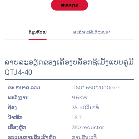
ສອບຖາມ
ຂໍ້ມູນທົ່ວໄປ
ຜະລິດຕະພັນທີ່ແນະນຳ
ລາຍລະອຽດຂອງເຄື່ອງບລັອກຊີເມັງແບບຄູ່ມື
QTJ4-40
1160*1650*2000mm
ຂະ ຫນາດ ລວມ
9.6KW
ພະລັງງານ
35-40ວິນາທີ
ຊ້ອງ
1.5 T
ນ້ຳໜັກ
350 reductor
ເຄື່ອງຫຼັກ
ການສັ່ນເວທີ
ຮູບແບບການສັ່ນເສົາຫຼັກ