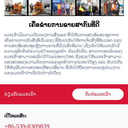
ເຄືອຂ່າຍການຂາຍສາກົນທີ່ດີ
ພວກເຮົາມີຄວາມເດັ່ນຂອງການສົ່ງອອກ ທີ່ໄດ້ຮັບການສະໜັບສະໜູນຈາກ
ເຄືອຂ່າຍການຂົນສົ່ງທີ່ເຂັ້ມແຂງ ທີ່ຮັບປະກັນໃຫ້ການຈັດສົ່ງທີ່ທັນເວລາ ແລະ
ການສະໜັບສະໜູນຫຼັງການຂາຍທີ່ມີປະສິດທິພາບ ເຊິ່ງເຮັດໃຫ້ພວກເຮົາມີ
ຄວາມອຸທິດຕົນຕໍ່ຄວາມພໍໃຈຂອງລູກຄ້າ. ພ້ອມກັນນັ້ນ, ສາຍການຜະລິດຂອງ
ພວກເຮົາສາມາດຜະລິດໄດ້ໃນຂະໜາດໃຫຍ່ ຊຶ່ງຊ່ວຍໃຫ້ພວກເຮົາສາມາດ
ຕອບສະໜອງຄວາມຕ້ອງການຂອງລູກຄ້າຕ່າງປະເທດໄດ້ສູງ ແລະ ຮັບປະກັນ
ໃຫ້ຫໍ່ງເສີມການສະໜອງທີ່ສະເໝີພາບ ທີ່ເຮັດໃຫ້ໂຄງການຂອງຄູ່ຮ່ວມງານ
ຂອງພວກເຮົາດຳເນີນໄປຢ່າງຕໍ່ເນື່ອງ.
ກ່ຽວກັບພວກເຮົາ
ຕິດຕໍ່ພວກເຮົາ
ເບີໂທລະສັບ:
+86-539-8309839