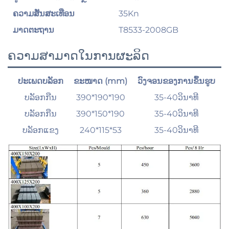
35Kn
ຄວາມສັ່ນສະເທືອນ
T8533-2008GB
ມາດຕະຖານ
ຄວາມສາມາດໃນການຜະລິດ
ປະເພດບລັອກ
ຂະໜາດ (mm)
ວົງຈອນຂອງການຂຶ້ນຮູບ
ຊ
ບລັອກກືນ
390*190*190
35-40ວິນາທີ
ບລັອກກືນ
390*150*190
35-40ວິນາທີ
ບລັອກແຂງ
240*115*53
35-40ວິນາທີ