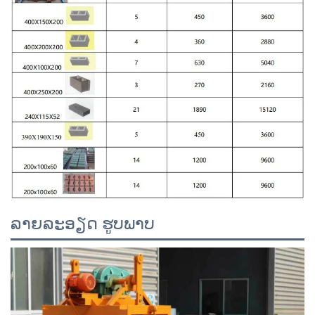
ລາຍລະອຽດ ຮູບພາບ