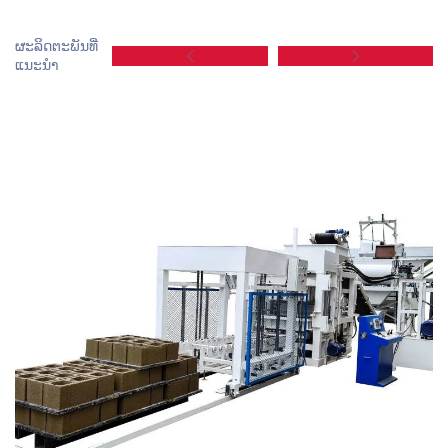
ຜະລິດຕະພັນທີ່
ແນະນຳ