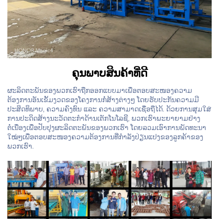
ຄຸນພາບສິນຄ້າທີ່ດີ
ຜະລິດຕະພັນຂອງພວກເຮົາຖືກອອກແບບມາເພື່ອຕອບສະໜອງຄວາມ
ຕ້ອງການອັນເຂັ້ມງວດຂອງໂຄງການກໍ່ສ້າງຕ່າງໆ ໂດຍຮັບປະກັນຄວາມມີ
ປະສິດທິພາບ, ຄວາມຄົງທົນ ແລະ ຄວາມສາມາດເຊື່ອຖືໄດ້. ດ້ວຍການສຸມໃສ່
ການປະດິດສ້າງນະວັດຕະກຳດ້ານເຕັກໂນໂລຊີ, ພວກເຮົາພະຍາຍາມຢ່າງ
ຕໍ່ເນື່ອງເພື່ອປັບປຸງຜະລິດຕະພັນຂອງພວກເຮົາ ໂດຍລວມເອົາການພັດທະນາ
ໃໝ່ໆເພື່ອຕອບສະໜອງຄວາມຕ້ອງການທີ່ກຳລັງປ່ຽນແປງຂອງລູກຄ້າຂອງ
ພວກເຮົາ.