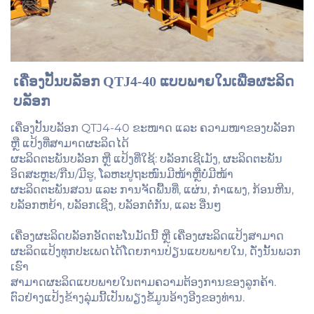
ເຄື່ອງປັ້ນບລັອກ QTJ4-40 ແບບພາຍໃນເພື່ອຜະລິດ
ບລັອກ 
ເຄື່ອງປັ້ນບລັອກ QTJ4-40 ຂະໜາດ ແລະ ຄວາມໜາຂອງບລັອກ
ຫຼື ແປ້ງທີ່ສາມາດຜະລິດໄດ້
ຜະລິດຕະພັນບລັອກ ຫຼື ແປ້ງທີ່ໃຊ້: ບລັອກເຊີເມັງ, ຜະລິດຕະພັນ
ອິດສະຫຼະ/ກືນ/ມີຮູ, ໂລຫະປູຖະໜົນມີໜ້າຫຼືບໍ່ມີໜ້າ
ຜະລິດຕະພັນສວນ ແລະ ການຈັດພື້ນທີ່, ແຜ່ນ, ກຳແພງ, ກ້ອນຫີນ,
ບລັອກຫຍ້າ, ບລັອກເຊີງ, ບລັອກຕໍ່ກັນ, ແລະ ອື່ນໆ
ເຄື່ອງຜະລິດບລັອກອັດຕະໂນມັດນີ້ ຫຼື ເຄື່ອງຜະລິດແປ້ງສາມາດ
ຜະລິດແປ້ງທຸກປະເພດໄດ້ໂດຍການປ່ຽນແບບພາຍໃນ, ດັ່ງນັ້ນພວກ
ເຮົາ
ສາມາດຜະລິດແບບພາຍໃນຕາມຄວາມຕ້ອງການຂອງລູກຄ້າ.
ຕົວຢ່າງແປ້ງຂ້າງລຸ່ມນີ້ເປັນພຽງຂໍ້ມູນອ້າງອີງຂອງທ່ານ.