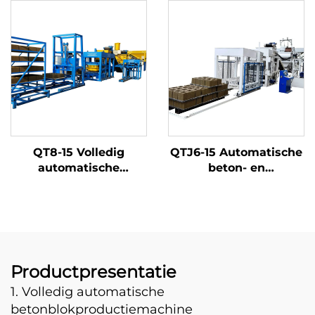
QT8-15 Volledig
QTJ6-15 Automatische
automatische
beton- en
betonstenenmachine
cementaardewerk
Betonvloerblokkenmachine
kleurenverhardingsmac
voor holle blokken
voor blokken en
met fabrieksprijs
stenen Turkije te koop
Automatische
blokmachine
Productpresentatie
1. Volledig automatische
betonblokproductiemachine