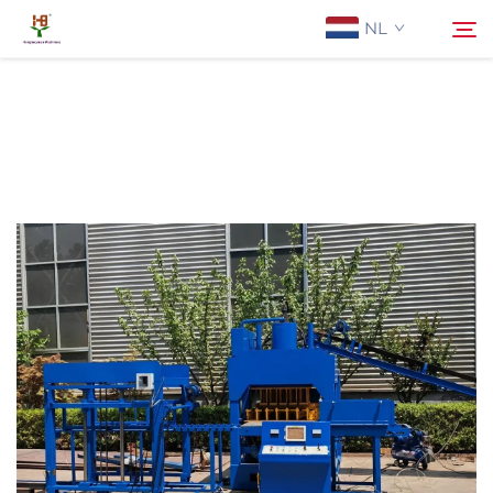
NL
Over Ons
Zoeken
Producten
Toepassing
Nieuws
Neem contact met ons op