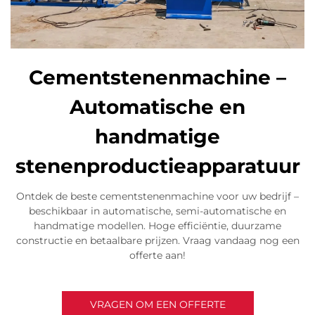
Cementstenenmachine –
Automatische en
handmatige
stenenproductieapparatuur
Ontdek de beste cementstenenmachine voor uw bedrijf –
beschikbaar in automatische, semi-automatische en
handmatige modellen. Hoge efficiëntie, duurzame
constructie en betaalbare prijzen. Vraag vandaag nog een
offerte aan!
VRAGEN OM EEN OFFERTE