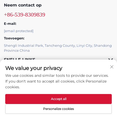
Neem contact op
+86-539-8309839
E-mail:
[email protected]
Toevoegen:
Shengli Industrial Park, Tancheng County, Linyi City, Shandong
Province China
SNELLE LINKS
We value your privacy
PRODUCTEN
We use cookies and similar tools to provide our services.
If you don't want to accept all cookies, click Personalize
cookies.
Accept all
Copyright © Tancheng County Hongbaoyuan Machinery Co., Ltd. -
Privacybeleid
Personalize cookies