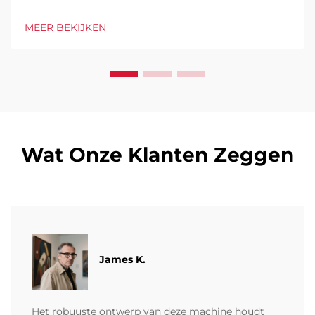
constructieprojecten. Produceer stenen, holle en
massieve blokken op efficiënte wijze. Hoge productie,
MEER BEKIJKEN
weinig afval, volledige automatisering. Vraag
vandaag nog een offerte aan.
Wat Onze Klanten Zeggen
James K.
Het robuuste ontwerp van deze machine houdt