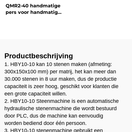
vacuümstenenmachine
QMR2-40 handmatige
zonder extruder voor
pers voor handmatige
klei, modder,
interlockende
keramiek, rode aarde,
aardstenen
prijs, solide tegel, holle
blokkenmachine te
kleiblok machine
koop
Productbeschrijving
1. HBY10-10 kan 10 stenen maken (afmeting:
300x150x100 mm) per matrij, het kan meer dan
30.000 stenen in 8 uur maken, dus de productie
capaciteit is zeer hoog, geschikt voor klanten die
een grote capaciteit willen.
2. HBY10-10 Steenmachine is een automatische
hydraulische stenenmachine die wordt bestuurd
door PLC, dus de machine kan eenvoudig
worden bediend door één persoon.
3. HBY10-10 stenenmachine gebruikt een