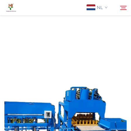
NL
Over Ons
Zoeken
Producten
Toepassing
Nieuws
Neem contact met ons op