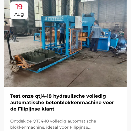
19
Aug
Test onze qtj4-18 hydraulische volledig
automatische betonblokkenmachine voor
de Filipijnse klant
Ontdek de QTJ4-18 volledig automatische
blokkenmachine, ideaal voor Filipijnse