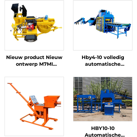
Hby4-10 volledig
Nieuw product Nieuw
automatische
ontwerp M7MI
hydraulische pers voor
Kleisteenmachine
interlockende
Interlocking Machine
aardstenen
Hot Sale in Kenia te
blokkenmachine
koop in 2025
HBY10-10
Automatische