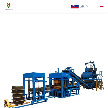
SK
O Nás
Hľadať
Produkty
Aplikácia
Aktuality
Kontaktujte Nás