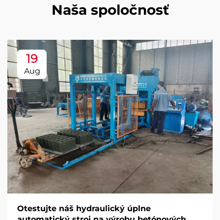
Naša spoločnosť
19
Aug
Otestujte náš hydraulický úplne
automatický stroj na výrobu betónových