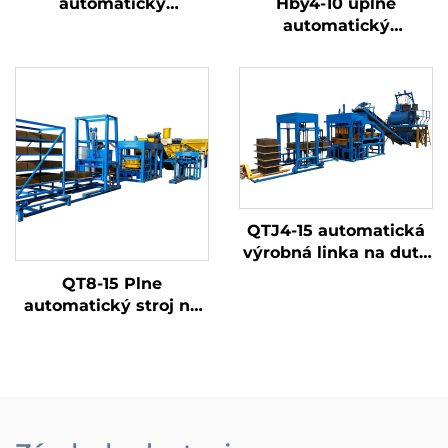
Hby4-10 úplne
automatický
automatický
hydraulický olejový lis
hydraulický lis na
na výrobu betónových
výrobu interlockových
blokov
tehál z hliny
QTJ4-15 automatická
výrobná linka na duté
a dlažobné bloky
QT8-15 Plne
automatický stroj na
výrobu betónových
tvárnic, stroj na
výrobu betónových
dlažobných kameňov
a dutých tvárnic s
cenou priamo z výroby