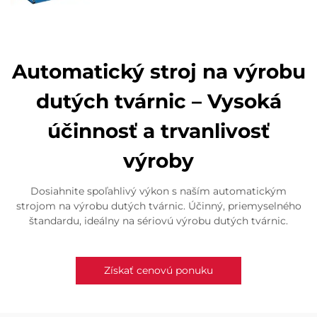
Automatický stroj na výrobu
dutých tvárnic – Vysoká
účinnosť a trvanlivosť
výroby
Dosiahnite spoľahlivý výkon s naším automatickým
strojom na výrobu dutých tvárnic. Účinný, priemyselného
štandardu, ideálny na sériovú výrobu dutých tvárnic.
Získať cenovú ponuku