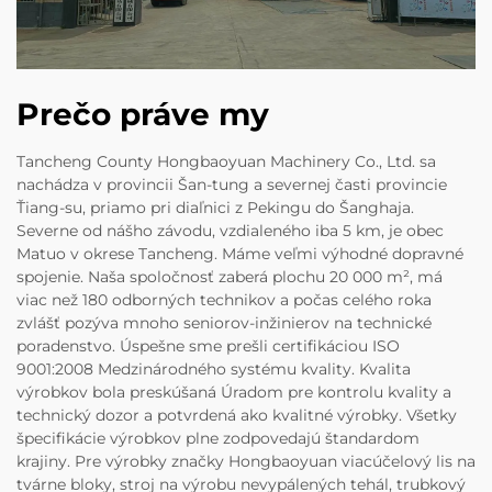
Prečo práve my
Tancheng County Hongbaoyuan Machinery Co., Ltd. sa
nachádza v provincii Šan-tung a severnej časti provincie
Ťiang-su, priamo pri diaľnici z Pekingu do Šanghaja.
Severne od nášho závodu, vzdialeného iba 5 km, je obec
Matuo v okrese Tancheng. Máme veľmi výhodné dopravné
spojenie. Naša spoločnosť zaberá plochu 20 000 m², má
viac než 180 odborných technikov a počas celého roka
zvlášť pozýva mnoho seniorov-inžinierov na technické
poradenstvo. Úspešne sme prešli certifikáciou ISO
9001:2008 Medzinárodného systému kvality. Kvalita
výrobkov bola preskúšaná Úradom pre kontrolu kvality a
technický dozor a potvrdená ako kvalitné výrobky. Všetky
špecifikácie výrobkov plne zodpovedajú štandardom
krajiny. Pre výrobky značky Hongbaoyuan viacúčelový lis na
tvárne bloky, stroj na výrobu nevypálených tehál, trubkový