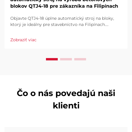
blokov QTJ4-18 pre zákazníka na Filipínach
Objavte QTJ4-18 úplne automatický stroj na bloky,
ktorý je ideálny pre stavebníctvo na Filipínach.
Efektívne vyrábajte dlaždice, duté a plné bloky. Vysoký
výkon, nízky odpad, plná automatizácia. Vyžiadajte si
Zobraziť viac
ponuku už dnes.
Čo o nás povedajú naši
klienti