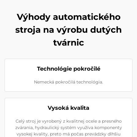
Výhody automatického
stroja na výrobu dutých
tvárnic
Technológie pokročilé
Nemecká pokročilá technológia.
Vysoká kvalita
Celý stroj je vyrobený z kvalitnej ocele a presného
zvárania, hydraulický systém využíva komponenty
vysokej kvality, preto má počas prevádzky dlhšiu