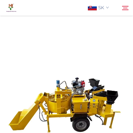
SK
O Nás
Hľadať
Produkty
Aplikácia
Aktuality
Kontaktujte Nás