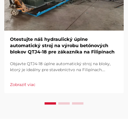
Otestujte náš hydraulický úplne
automatický stroj na výrobu betónových
blokov QTJ4-18 pre zákazníka na Filipínach
Objavte QTJ4-18 úplne automatický stroj na bloky,
ktorý je ideálny pre stavebníctvo na Filipínach.
Efektívne vyrábajte dlaždice, duté a plné bloky. Vysoký
výkon, nízky odpad, plná automatizácia. Vyžiadajte si
Zobraziť viac
ponuku už dnes.