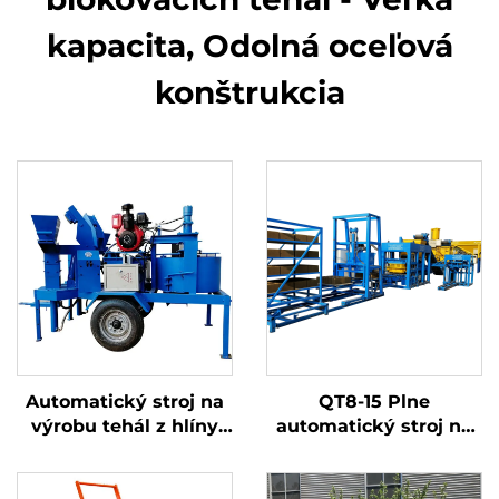
kapacita, Odolná oceľová
konštrukcia
Automatický stroj na
QT8-15 Plne
výrobu tehál z hlíny
automatický stroj na
M7MI SUPPER, stroj na
výrobu betónových
výrobu
tvárnic, stroj na