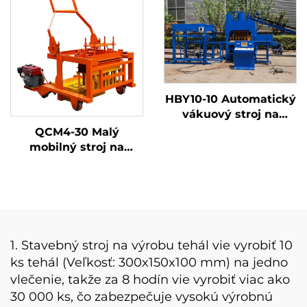
komprimovaných
výrobu betónových
zemných zámkových
dlažobných kameňov
tehál a blokov
a dutých tvárnic s
cenou priamo z výroby
HBY10-10 Automatický
vákuový stroj na
výrobu tehál bez
QCM4-30 Malý
extrudéra z hlíny, ílu,
mobilný stroj na
keramiky, červených
výrobu dutých tvárnic
tehál, pevných dlaždíc,
s pohonom na
dutých ílových blokov
benzínový motor
a tehál
1. Stavebný stroj na výrobu tehál vie vyrobiť 10
ks tehál (Veľkosť: 300x150x100 mm) na jedno
vlečenie, takže za 8 hodín vie vyrobiť viac ako
30 000 ks, čo zabezpečuje vysokú výrobnú