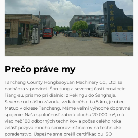
Prečo práve my
Tancheng County Hongbaoyuan Machinery Co., Ltd. sa
nachádza v provincii Šan-tung a severnej časti provincie
Ťiang-su, priamo pri diaľnici z Pekingu do Šanghaja.
Severne od nášho závodu, vzdialeného iba 5 km, je obec
Matuo v okrese Tancheng. Máme veľmi výhodné dopravné
spojenie. Naša spoločnosť zaberá plochu 20 000 m², má
viac než 180 odborných technikov a počas celého roka
zvlášť pozýva mnoho seniorov-inžinierov na technické
poradenstvo. Úspešne sme prešli certifikáciou ISO