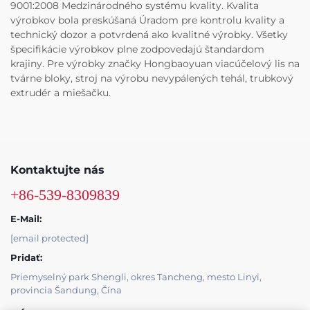
9001:2008 Medzinárodného systému kvality. Kvalita
výrobkov bola preskúšaná Úradom pre kontrolu kvality a
technický dozor a potvrdená ako kvalitné výrobky. Všetky
špecifikácie výrobkov plne zodpovedajú štandardom
krajiny. Pre výrobky značky Hongbaoyuan viacúčelový lis na
tvárne bloky, stroj na výrobu nevypálených tehál, trubkový
extrudér a miešačku.
Kontaktujte nás
+86-539-8309839
E-Mail:
[email protected]
Pridať:
Priemyselný park Shengli, okres Tancheng, mesto Linyi,
provincia Šandung, Čína