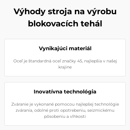
Výhody stroja na výrobu
blokovacích tehál
Vynikajúci materiál
Oceľ je štandardná oceľ značky 45, najlepšia v našej
krajine
Inovatívna technológia
Zváranie je vykonané pomocou najlepšej technológie
zvárania, odolné proti opotrebeniu, seizmickému
pôsobeniu a vlhkosti