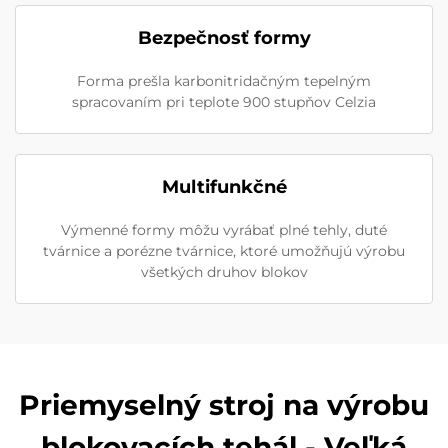
Bezpečnosť formy
Forma prešla karbonitridačným tepelným
spracovaním pri teplote 900 stupňov Celzia
Multifunkčné
Výmenné formy môžu vyrábať plné tehly, duté
tvárnice a porézne tvárnice, ktoré umožňujú výrobu
všetkých druhov blokov
Priemyselný stroj na výrobu
blokovacích tehál - Veľká