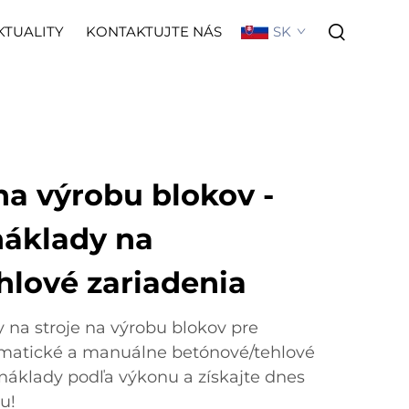
SK
KTUALITY
KONTAKTUJTE NÁS
na výrobu blokov -
náklady na
hlové zariadenia
 na stroje na výrobu blokov pre
matické a manuálne betónové/tehlové
 náklady podľa výkonu a získajte dnes
u!