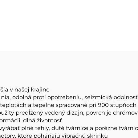
bloky
lis na výrobu
ónových blokov
šia v našej krajine
ania, odolná proti opotrebeniu, seizmická odolnosť,
 teplotách a tepelne spracované pri 900 stupňoch 
použitý predĺžený vedený dizajn,
povrch je chrómov
rmácii, dlhá životnosť.
rábať plné tehly, duté tvárnice a porézne tvárni
otory, ktoré poháňajú vibračnú skrinku