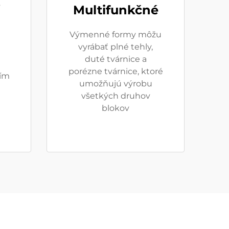
Multifunkčné
Výmenné formy môžu
vyrábať plné tehly,
duté tvárnice a
porézne tvárnice, ktoré
ím
umožňujú výrobu
všetkých druhov
blokov