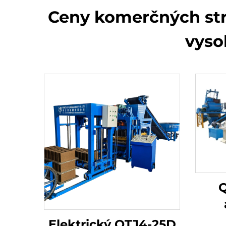
Ceny komerčných str
vyso
Q
hyd
Elektrický QTJ4-25D