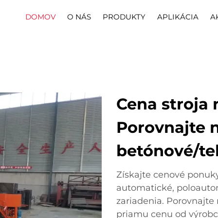
DOMOV
O NÁS
PRODUKTY
APLIKÁCIA
A
Cena stroja 
Porovnajte 
betónové/te
Získajte cenové ponuky
automatické, poloauto
zariadenia. Porovnajte
priamu cenu od výrobc