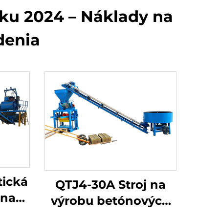
ku 2024 – Náklady na
denia
tická
QTJ4-30A Stroj na
 na
výrobu betónových
bné
blokov