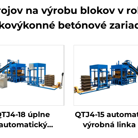
ojov na výrobu blokov v ro
kovýkonné betónové zaria
QTJ4-15 automa
TJ4-18 úplne
výrobná linka
automatický
duté a dlažo
raulický olejový