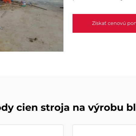
Získať cenovú po
dy cien stroja na výrobu b