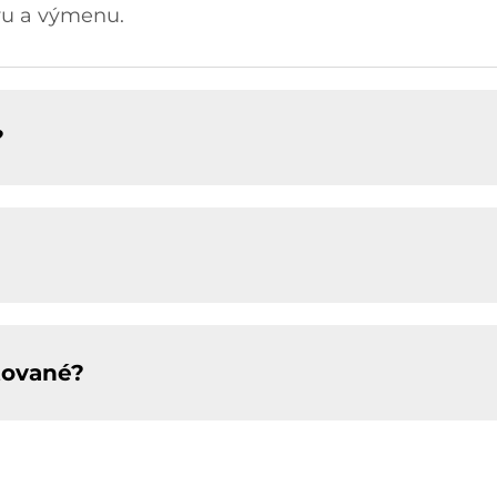
vu a výmenu.
?
tované?