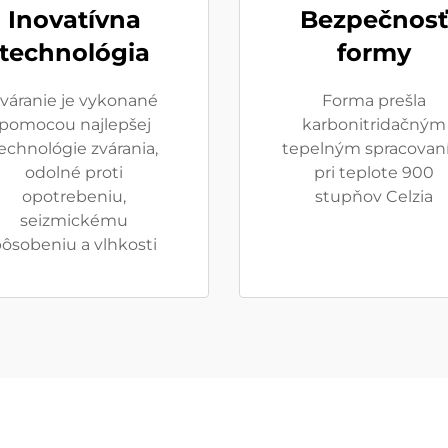
Inovatívna
Bezpečnosť
technológia
formy
váranie je vykonané
Forma prešla
pomocou najlepšej
karbonitridačným
echnológie zvárania,
tepelným spracovan
odolné proti
pri teplote 900
opotrebeniu,
stupňov Celzia
seizmickému
ôsobeniu a vlhkosti