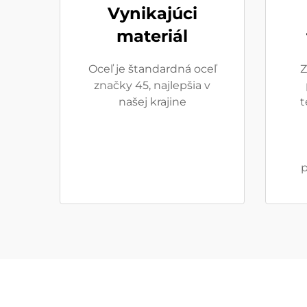
Vynikajúci
materiál
Oceľ je štandardná oceľ
Z
značky 45, najlepšia v
našej krajine
t
p