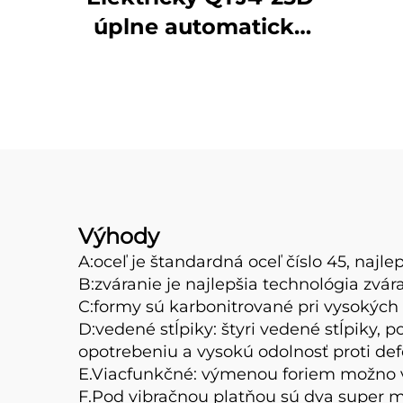
úplne automatický
bet
stroj na výrobu
betónových blokov
Výhody
A:oceľ je štandardná oceľ číslo 45, najlep
B:zváranie je najlepšia technológia zvár
C:formy sú karbonitrované pri vysokých
D:vedené stĺpiky: štyri vedené stĺpiky, 
opotrebeniu a vysokú odolnosť proti defo
E.Viacfunkčné: výmenou foriem možno vy
F.Pod vibračnou platňou sú dva super m