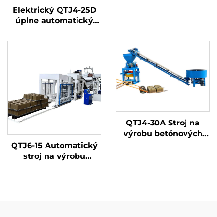
hydraulický olejový lis
Elektrický QTJ4-25D
na výrobu betónových
úplne automatický
blokov
stroj na výrobu
betónových blokov
QTJ4-30A Stroj na
výrobu betónových
blokov
QTJ6-15 Automatický
stroj na výrobu
betónových a
zemných farebných
dlažobných kameňov
v Turecku,
Automatický stroj na