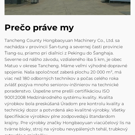
Prečo práve my
Tancheng County Hongbaoyuan Machinery Co., Ltd. sa
nachádza v provincii Šan-tung a severnej časti provincie
Ťiang-su, priamo pri diaľnici z Pekingu do Šanghaja.
Severne od nášho závodu, vzdialeného iba 5 km, je obec
Matuo v okrese Tancheng. Máme veľmi výhodné dopravné
spojenie. Naša spoločnosť zaberá plochu 20 000 m², má
viac než 180 odborných technikov a počas celého roka
zvlášť pozýva mnoho seniorov-inžinierov na technické
poradenstvo. Úspešne sme prešli certifikáciou ISO
9001:2008 Medzinárodného systému kvality. Kvalita
výrobkov bola preskúšaná Úradom pre kontrolu kvality a
technický dozor a potvrdená ako kvalitné výrobky. Všetky
špecifikácie výrobkov plne zodpovedajú štandardom
krajiny. Pre výrobky značky Hongbaoyuan viacúčelový lis na
tvárne bloky, stroj na výrobu nevypálených tehál, trubkový