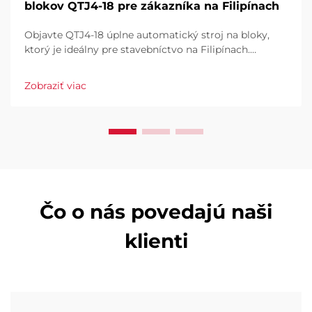
blokov QTJ4-18 pre zákazníka na Filipínach
Objavte QTJ4-18 úplne automatický stroj na bloky,
ktorý je ideálny pre stavebníctvo na Filipínach.
Efektívne vyrábajte dlaždice, duté a plné bloky. Vysoký
výkon, nízky odpad, plná automatizácia. Vyžiadajte si
Zobraziť viac
ponuku už dnes.
Čo o nás povedajú naši
klienti