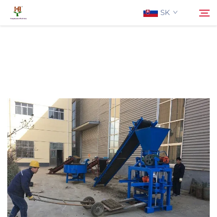
SK
O Nás
Hľadať
Produkty
Aplikácia
Aktuality
Kontaktujte Nás