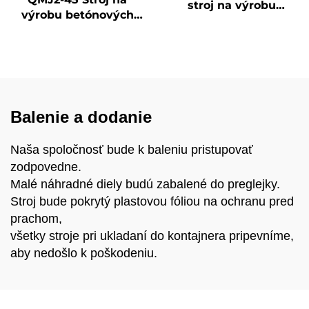
stroj na výrobu
výrobu betónových
betónových a
dlažobných kameňov
zemných farebných
s plastovým
dlažobných kameňov
zámkovým systémom
v Turecku,
pre rok 2025
Automatický stroj na
výrobu tvárnic na
predaj
Balenie a dodanie
Naša spoločnosť bude k baleniu pristupovať
zodpovedne.
Malé náhradné diely budú zabalené do preglejky.
Stroj bude pokrytý plastovou fóliou na ochranu pred
prachom,
všetky stroje pri ukladaní do kontajnera pripevníme,
aby nedošlo k poškodeniu.