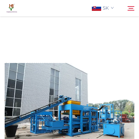
SK
O Nás
Hľadať
Produkty
Aplikácia
Aktuality
Kontaktujte Nás