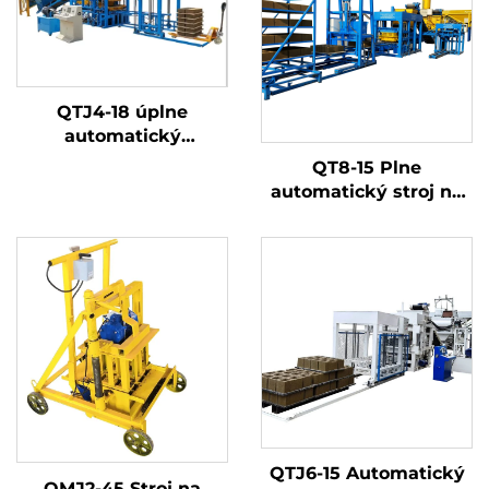
QTJ4-18 úplne
automatický
hydraulický olejový lis
QT8-15 Plne
na výrobu betónových
automatický stroj na
blokov
výrobu betónových
tvárnic, stroj na
výrobu betónových
dlažobných kameňov
a dutých tvárnic s
cenou priamo z výroby
QTJ6-15 Automatický
QMJ2-45 Stroj na