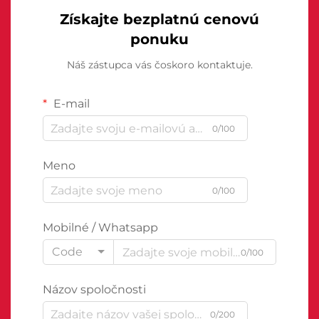
Získajte bezplatnú cenovú
ponuku
Náš zástupca vás čoskoro kontaktuje.
E-mail
0/100
Meno
0/100
Mobilné / Whatsapp
Code
0/100
Názov spoločnosti
0/200