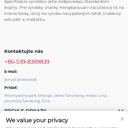
špecifikácie výrobkov plne zodpovedajú štandardom
krajiny. Pre výrobky značky Hongbaoyuan viacúčelový lis na
tvárne bloky, stroj na výrobu nevypálených tehál, trubkový
extrudér a miešačku.
Kontaktujte nás
+86-539-8309839
E-Mail:
[email protected]
Pridať:
Priemyselný park Shengli, okres Tancheng, mesto Linyi,
provincia Šandung, Čína
RÝCHLE ODKAZY
We value your privacy
PRODUKTY