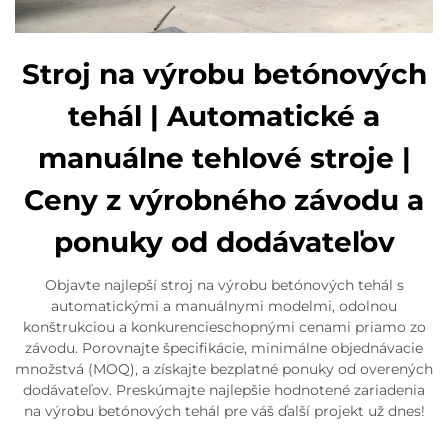
Stroj na výrobu betónových
tehál | Automatické a
manuálne tehlové stroje |
Ceny z výrobného závodu a
ponuky od dodávateľov
Objavte najlepší stroj na výrobu betónových tehál s
automatickými a manuálnymi modelmi, odolnou
konštrukciou a konkurencieschopnými cenami priamo zo
závodu. Porovnajte špecifikácie, minimálne objednávacie
množstvá (MOQ), a získajte bezplatné ponuky od overených
dodávateľov. Preskúmajte najlepšie hodnotené zariadenia
na výrobu betónových tehál pre váš ďalší projekt už dnes!