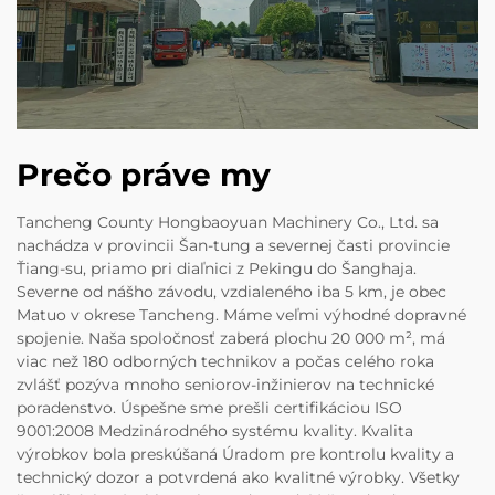
Prečo práve my
Tancheng County Hongbaoyuan Machinery Co., Ltd. sa
nachádza v provincii Šan-tung a severnej časti provincie
Ťiang-su, priamo pri diaľnici z Pekingu do Šanghaja.
Severne od nášho závodu, vzdialeného iba 5 km, je obec
Matuo v okrese Tancheng. Máme veľmi výhodné dopravné
spojenie. Naša spoločnosť zaberá plochu 20 000 m², má
viac než 180 odborných technikov a počas celého roka
zvlášť pozýva mnoho seniorov-inžinierov na technické
poradenstvo. Úspešne sme prešli certifikáciou ISO
9001:2008 Medzinárodného systému kvality. Kvalita
výrobkov bola preskúšaná Úradom pre kontrolu kvality a
technický dozor a potvrdená ako kvalitné výrobky. Všetky