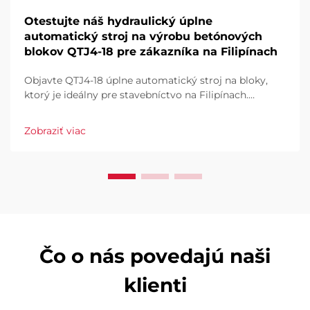
Otestujte náš hydraulický úplne
automatický stroj na výrobu betónových
blokov QTJ4-18 pre zákazníka na Filipínach
Objavte QTJ4-18 úplne automatický stroj na bloky,
ktorý je ideálny pre stavebníctvo na Filipínach.
Efektívne vyrábajte dlaždice, duté a plné bloky. Vysoký
výkon, nízky odpad, plná automatizácia. Vyžiadajte si
Zobraziť viac
ponuku už dnes.
Čo o nás povedajú naši
klienti