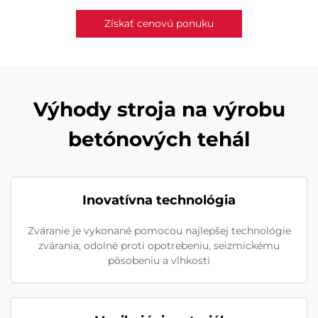
Získať cenovú ponuku
Výhody stroja na výrobu
betónových tehál
Inovatívna technológia
Zváranie je vykonané pomocou najlepšej technológie
zvárania, odolné proti opotrebeniu, seizmickému
pôsobeniu a vlhkosti