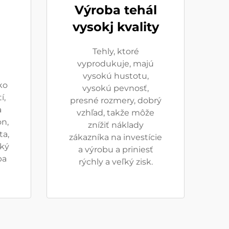
Výroba tehál
vysokj kvality
Tehly, ktoré
vyprodukuje, majú
vysokú hustotu,
ko
vysokú pevnosť,
í,
presné rozmery, dobrý
a
vzhľad, takže môže
on,
znížiť náklady
ta,
zákazníka na investície
oký
a výrobu a priniesť
ba
rýchly a veľký zisk.