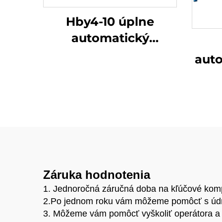
Hby4-10 úplne
automatický
hydraulický lis na
auto
výrobu
výr
interlockových tehál
tv
z hliny
výr
ka
t
pr
Záruka hodnotenia
1. Jednoročná záručná doba na kľúčové kom
2.Po jednom roku vám môžeme pomôcť s údrž
3. Môžeme vám pomôcť vyškoliť operátora a