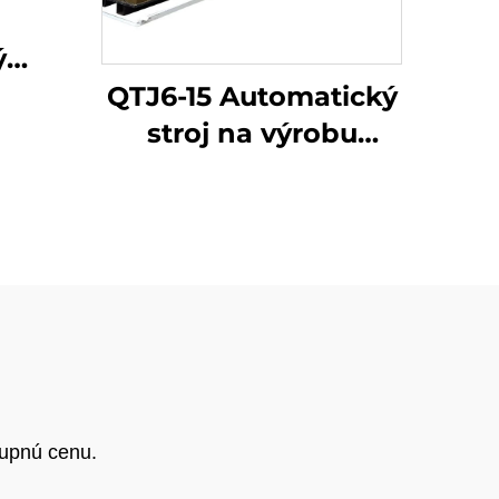
ý
 na
QTJ6-15 Automatický
bez
stroj na výrobu
 ílu,
betónových a
ených
zemných farebných
ch
dlažobných
ch
kameňov v Turecku,
v a
Automatický stroj na
výrobu tvárnic na
predaj
kupnú cenu.