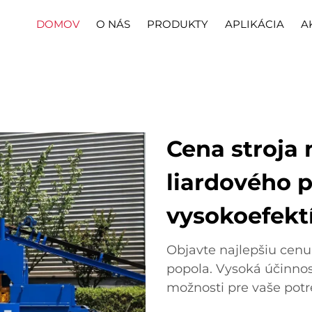
DOMOV
O NÁS
PRODUKTY
APLIKÁCIA
A
Cena stroja 
liardového 
vysokoefekt
Objavte najlepšiu cenu 
popola. Vysoká účinnos
možnosti pre vaše potr