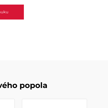
nuku
ového popola