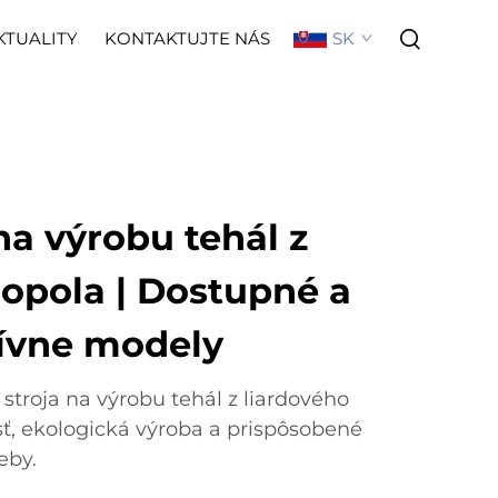
SK
KTUALITY
KONTAKTUJTE NÁS
na výrobu tehál z
popola | Dostupné a
ívne modely
stroja na výrobu tehál z liardového
ť, ekologická výroba a prispôsobené
eby.