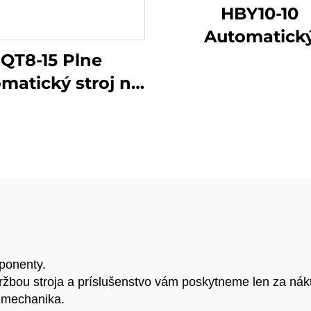
HBY10-10
Automatick
vákuový stroj
QT8-15 Plne
výrobu tehál 
matický stroj na
extrudéra z hlíny,
obu betónových
keramiky, červ
árnic, stroj na
tehál, pevný
obu betónových
dlaždíc, dutý
dlažobných
ílových bloko
meňov a dutých
tehál
várnic s cenou
iamo z výroby
ponenty.
bou stroja a príslušenstvo vám poskytneme len za ná
 mechanika.