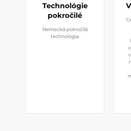
Technológie
V
pokročilé
Ce
Nemecká pokročilá
technológia.
v
v
m