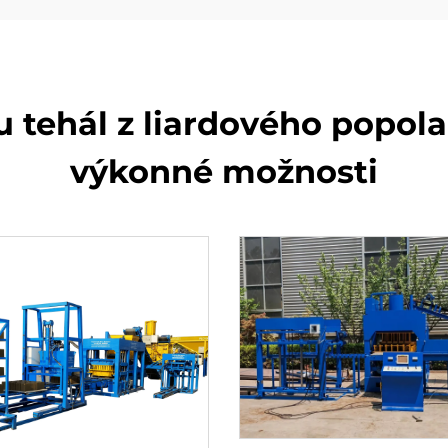
u tehál z liardového popola
výkonné možnosti