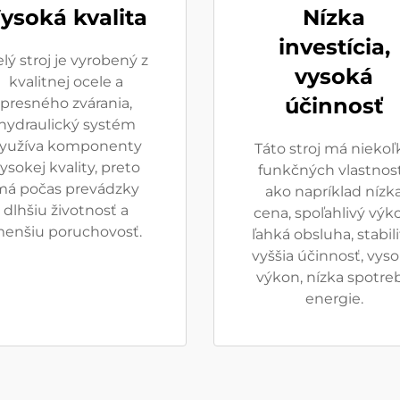
ysoká kvalita
Nízka
investícia,
lý stroj je vyrobený z
vysoká
kvalitnej ocele a
účinnosť
presného zvárania,
hydraulický systém
yužíva komponenty
Táto stroj má niekoľ
ysokej kvality, preto
funkčných vlastnost
má počas prevádzky
ako napríklad nízk
dlhšiu životnosť a
cena, spoľahlivý výk
enšiu poruchovosť.
ľahká obsluha, stabili
vyššia účinnosť, vys
výkon, nízka spotre
energie.