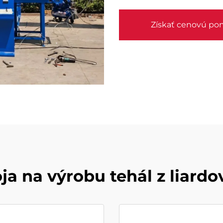
Získať cenovú po
ja na výrobu tehál z liard