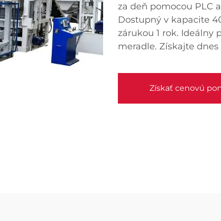
za deň pomocou PLC au
Dostupný v kapacite 40
zárukou 1 rok. Ideálny
meradle. Získajte dnes
Získať cenovú po