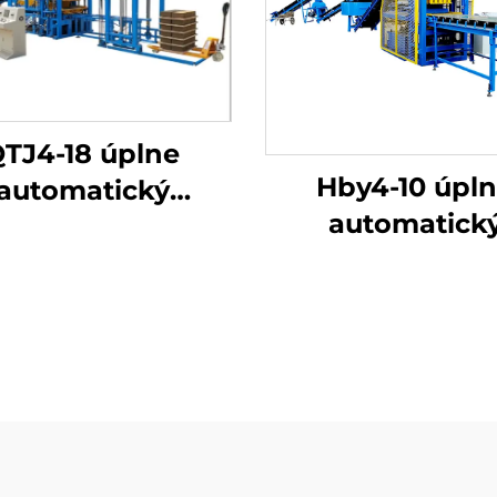
TJ4-18 úplne
Hby4-10 úpl
automatický
automatick
raulický olejový
hydraulický lis
lis na výrobu
výrobu
ónových blokov
interlockových 
z hliny