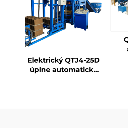
Q
hyd
Elektrický QTJ4-25D
úplne automatický
bet
stroj na výrobu
betónových blokov