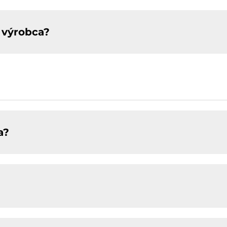
 výrobca?
a?