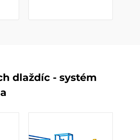
h dlaždíc - systém
ia