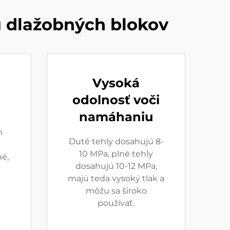
u dlažobných blokov
Vysoká
odolnosť voči
namáhaniu
h
Duté tehly dosahujú 8-
10 MPa, plné tehly
né,
dosahujú 10-12 MPa,
majú teda vysoký tlak a
môžu sa široko
používať.