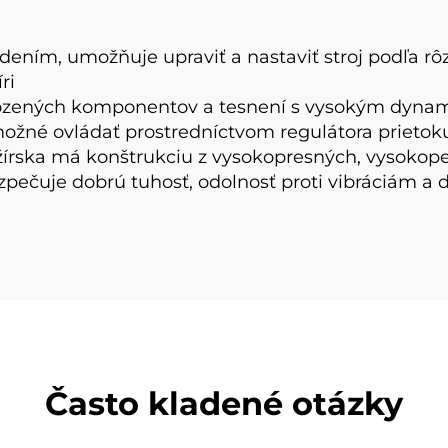
adením, umožňuje upraviť a nastaviť stroj podľa r
ri
ovozených komponentov a tesnení s vysokým dyn
možné ovládať prostredníctvom regulátora prietoku
lžírska má konštrukciu z vysokopresných, vysokope
ezpečuje dobrú tuhosť, odolnosť proti vibráciám a
Často kladené otázky