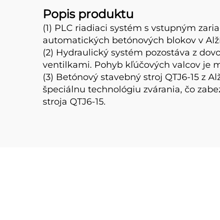
Popis produktu
(1) PLC riadiaci systém s vstupným zari
automatických betónových blokov v Alží
(2) Hydraulický systém pozostáva z d
ventilkami. Pohyb kľúčových valcov je 
(3) Betónový stavebný stroj QTJ6-15 z A
špeciálnu technológiu zvárania, čo zab
stroja QTJ6-15.