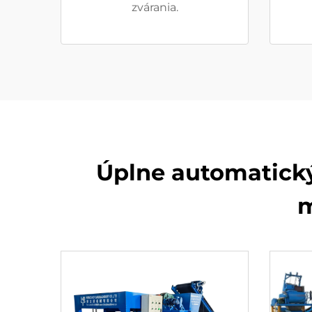
zvárania.
Úplne automatický
m