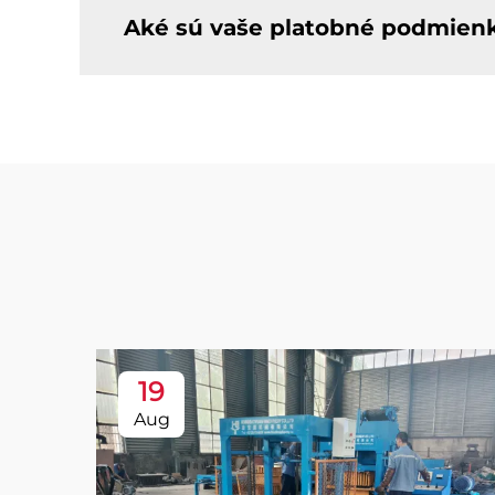
Aké sú vaše platobné podmien
19
Aug