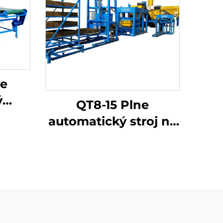
ne
ý
QT8-15 Plne
 na
automatický stroj na
výrobu betónových
tehál
tvárnic, stroj na
výrobu betónových
dlažobných
kameňov a dutých
tvárnic s cenou