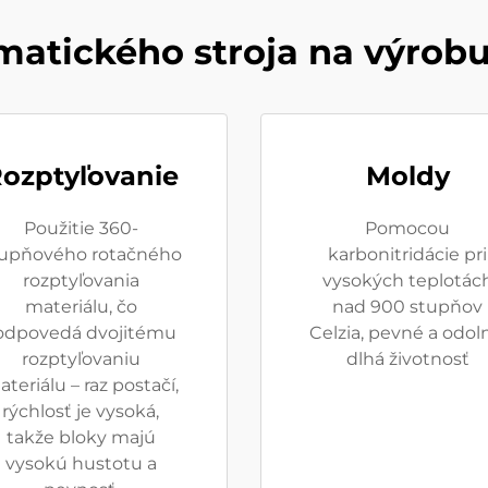
atického stroja na výrob
ozptyľovanie
Moldy
Použitie 360-
Pomocou
upňového rotačného
karbonitridácie pri
rozptyľovania
vysokých teplotác
materiálu, čo
nad 900 stupňov
odpovedá dvojitému
Celzia, pevné a odol
rozptyľovaniu
dlhá životnosť
teriálu – raz postačí,
rýchlosť je vysoká,
takže bloky majú
vysokú hustotu a