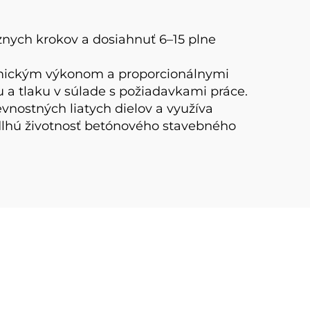
priamo z výroby
ôznych krokov a dosiahnuť 6–15 plne
amickým výkonom a proporcionálnymi
 a tlaku v súlade s požiadavkami práce.
vnostných liatych dielov a využíva
 dlhú životnosť betónového stavebného