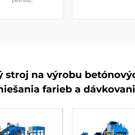
pevnosť.
 stroj na výrobu betónovýc
iešania farieb a dávkovan