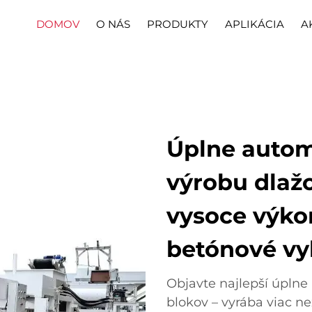
DOMOV
O NÁS
PRODUKTY
APLIKÁCIA
A
Úplne autom
výrobu dlaž
vysoce výko
betónové vy
Objavte najlepší úplne
blokov – vyrába viac n