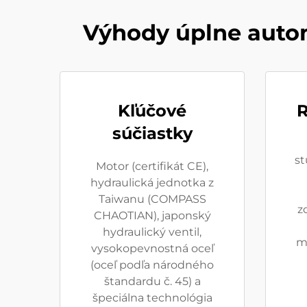
Výhody úplne autom
Kľúčové
R
súčiastky
st
Motor (certifikát CE),
hydraulická jednotka z
Taiwanu (COMPASS
z
CHAOTIAN), japonský
hydraulický ventil,
ma
vysokopevnostná oceľ
(oceľ podľa národného
štandardu č. 45) a
špeciálna technológia