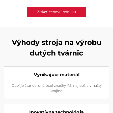
Získať cenovú ponuku
Výhody stroja na výrobu
dutých tvárnic
Vynikajúci materiál
Oceľ je štandardná oceľ značky 45, najlepšia v našej
krajine
Inovatívna technológia