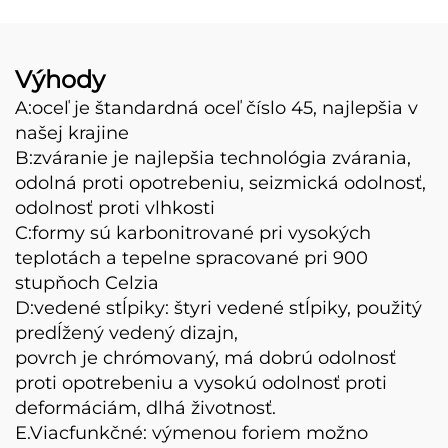
dlažobných kameňov
a dutých tvárnic s
cenou priamo z výroby
Výhody
A:oceľ je štandardná oceľ číslo 45, najlepšia v
našej krajine
B:zváranie je najlepšia technológia zvárania,
odolná proti opotrebeniu, seizmická odolnosť,
odolnosť proti vlhkosti
C:formy sú karbonitrované pri vysokých
teplotách a tepelne spracované pri 900
stupňoch Celzia
D:vedené stĺpiky: štyri vedené stĺpiky, použitý
predĺžený vedený dizajn,
povrch je chrómovaný, má dobrú odolnosť
proti opotrebeniu a vysokú odolnosť proti
deformáciám, dlhá životnosť.
E.Viacfunkčné: výmenou foriem možno