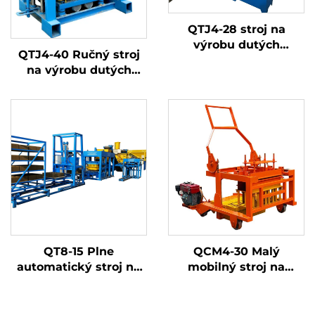
QTJ4-28 stroj na
výrobu dutých
QTJ4-40 Ručný stroj
betónových blokov
na výrobu dutých
betónových tvárnic
QT8-15 Plne
QCM4-30 Malý
automatický stroj na
mobilný stroj na
výrobu betónových
výrobu dutých tvárnic
tvárnic, stroj na
s pohonom na
výrobu betónových
benzínový motor