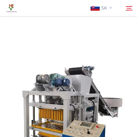
SK
O Nás
Hľadať
Produkty
Aplikácia
Aktuality
Kontaktujte Nás