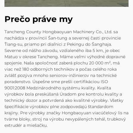
Prečo práve my
Tancheng County Hongbaoyuan Machinery Co., Ltd. sa
nachádza v provincii Šan-tung a severnej časti provincie
Ťiang-su, priamo pri diaľnici z Pekingu do Šanghaja.
Severne od nášho závodu, vzdialeného iba 5 km, je obec
Matuo v okrese Tancheng. Máme veľmi výhodné dopravné
spojenie. Naša spoločnosť zaberá plochu 20 000 m², má
viac než 180 odborných technikov a počas celého roka
zvlášť pozýva mnoho seniorov-inžinierov na technické
poradenstvo. Úspešne sme prešli certifikáciou ISO
9001:2008 Medzinárodného systému kvality. Kvalita
výrobkov bola preskúšaná Úradom pre kontrolu kvality a
technický dozor a potvrdená ako kvalitné výrobky. Všetky
špecifikácie výrobkov plne zodpovedajú štandardom
krajiny. Pre výrobky značky Hongbaoyuan viacúčelový lis na
tvárne bloky, stroj na výrobu nevypálených tehál, trubkový
extrudér a miešačku.