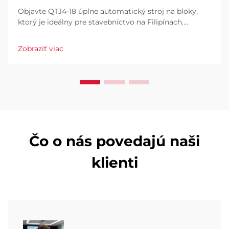
Objavte QTJ4-18 úplne automatický stroj na bloky,
ktorý je ideálny pre stavebníctvo na Filipínach.
Efektívne vyrábajte dlaždice, duté a plné bloky. Vysoký
výkon, nízky odpad, plná automatizácia. Vyžiadajte si
Zobraziť viac
ponuku už dnes.
Čo o nás povedajú naši
klienti