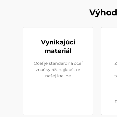
Výhody
Vynikajúci
materiál
Oceľ je štandardná oceľ
Z
značky 45, najlepšia v
našej krajine
t
p