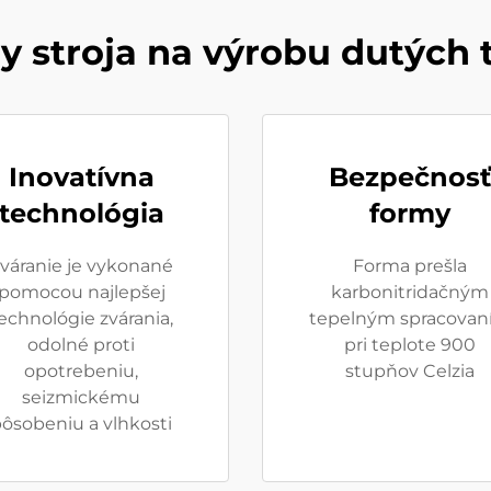
 stroja na výrobu dutých 
Inovatívna
Bezpečnosť
technológia
formy
váranie je vykonané
Forma prešla
pomocou najlepšej
karbonitridačným
echnológie zvárania,
tepelným spracovan
odolné proti
pri teplote 900
opotrebeniu,
stupňov Celzia
seizmickému
ôsobeniu a vlhkosti