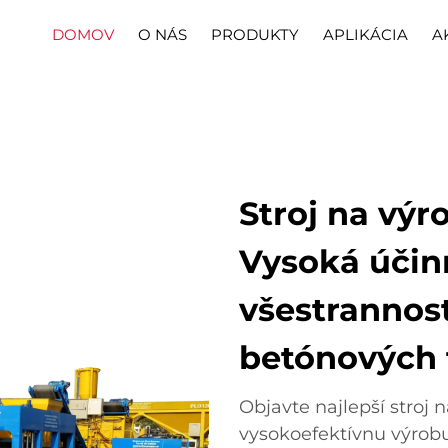
DOMOV
O NÁS
PRODUKTY
APLIKÁCIA
A
Stroj na výr
Vysoká účin
všestrannos
betónových 
Objavte najlepší stroj 
vysokoefektívnu výrobu