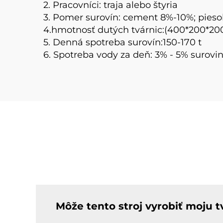
2. Pracovníci: traja alebo štyria
3. Pomer surovín: cement 8%-10%; pies
4.hmotnosť dutých tvárnic:(400*200*200)
5. Denná spotreba surovín:150-170 t
6. Spotreba vody za deň: 3% - 5% surovi
Môže tento stroj vyrobiť moju t