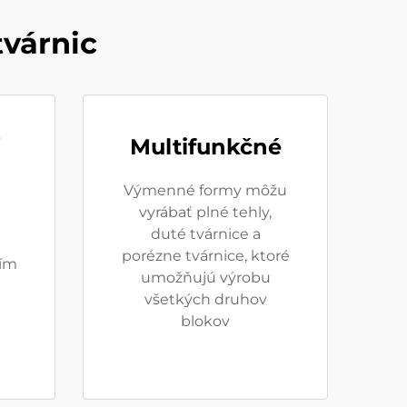
tvárnic
Multifunkčné
Výmenné formy môžu
vyrábať plné tehly,
duté tvárnice a
porézne tvárnice, ktoré
ím
umožňujú výrobu
všetkých druhov
blokov