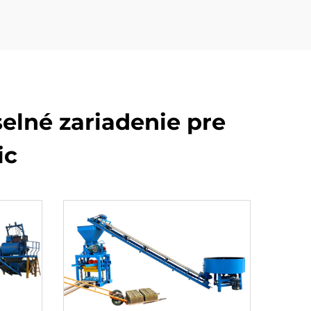
selné zariadenie pre
ic