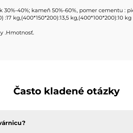
ok 30%-40%; kameň 50%-60%, pomer cementu : pies
 :17 kg,(400*150*200):13,5 kg,(400*100*200):10 kg
ny .Hmotnosť.
Často kladené otázky
várnicu?