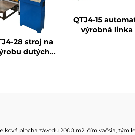
QTJ4-15 automa
výrobná linka
duté a dlažo
J4-28 stroj na
bloky
ýrobu dutých
ónových blokov
celková plocha závodu 2000 m2, čím väčšia, tým le