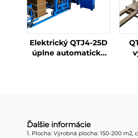
Elektrický QTJ4-25D
QT
úplne automatický
v
stroj na výrobu
bet
betónových blokov
Ďalšie informácie
1. Plocha: Výrobná plocha: 150-200 m2, 