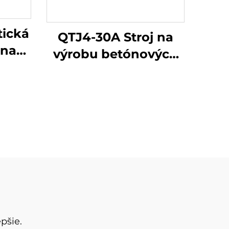
tická
QTJ4-30A Stroj na
 na
výrobu betónových
bné
blokov
pšie.