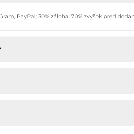
yGram, PayPal; 30% záloha; 70% zvyšok pred doda
?