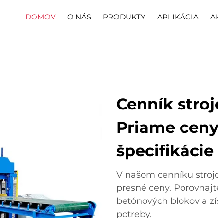
DOMOV
O NÁS
PRODUKTY
APLIKÁCIA
A
Cenník stro
Priame ceny
špecifikácie
V našom cenníku stroj
presné ceny. Porovnajt
betónových blokov a zí
potreby.