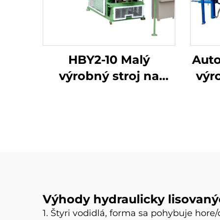
HBY2-10 Malý
Auto
výrobný stroj na
výro
zámkové tehly z
M7M
hlíny, výrobcovia
ko
zem
t
Výhody hydraulicky lisovaný
1. Štyri vodidlá, forma sa pohybuje hore/