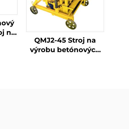
nový
oj na
QMJ2-45 Stroj na
vých
výrobu betónových
op v
dlažobných
aný v
kameňov s
plastovým
zámkovým
systémom pre rok
2025