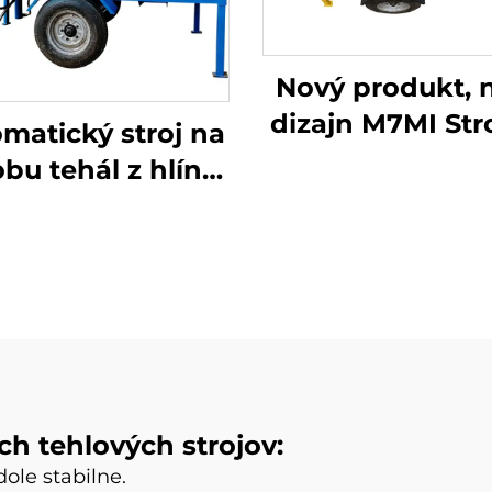
Nový produkt, 
dizajn M7MI Str
matický stroj na
výrobu zámko
bu tehál z hlíny
tehál z hlíny, t
I SUPPER, stroj
Nigérii, predáv
na výrobu
roku 2025
mprimovaných
ných zámkových
ehál a blokov
ch tehlových strojov:
dole stabilne.