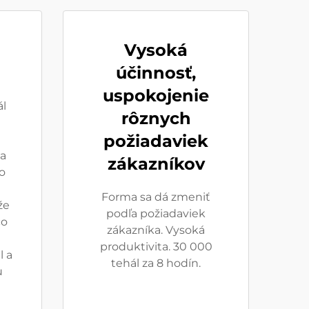
Vysoká
účinnosť,
uspokojenie
ál
rôznych
požiadaviek
a
zákazníkov
o
Forma sa dá zmeniť
že
podľa požiadaviek
čo
zákazníka. Vysoká
produktivita. 30 000
l a
tehál za 8 hodín.
u