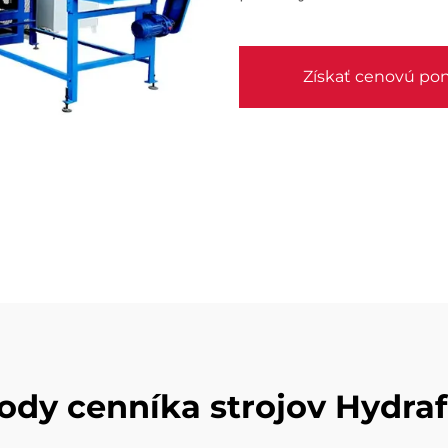
Získať cenovú po
ody cenníka strojov Hydra