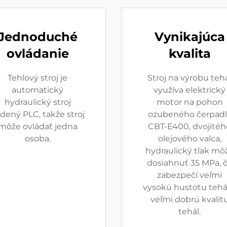
Jednoduché
Vynikajúca
ovládanie
kvalita
Tehlový stroj je
Stroj na výrobu teh
automatický
využíva elektrický
hydraulický stroj
motor na pohon
adený PLC, takže stroj
ozubeného čerpadl
môže ovládať jedna
CBT-E400, dvojitéh
osoba.
olejového valca,
hydraulický tlak mô
dosiahnuť 35 MPa, 
zabezpečí veľmi
vysokú hustotu tehá
veľmi dobrú kvalit
tehál.