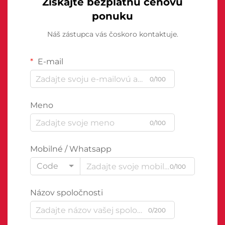
Získajte bezplatnú cenovú
ponuku
Náš zástupca vás čoskoro kontaktuje.
E-mail
0/100
Meno
0/100
Mobilné / Whatsapp
Code
0/100
Názov spoločnosti
0/200