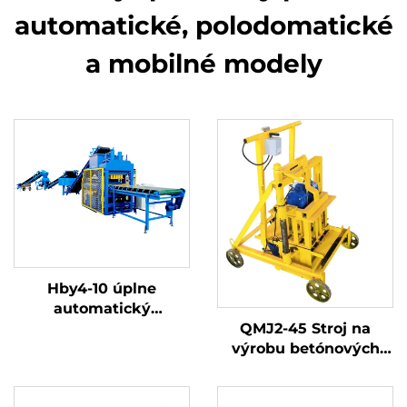
automatické, polodomatické
a mobilné modely
Hby4-10 úplne
automatický
QMJ2-45 Stroj na
hydraulický lis na
výrobu betónových
výrobu interlockových
dlažobných kameňov
tehál z hliny
s plastovým