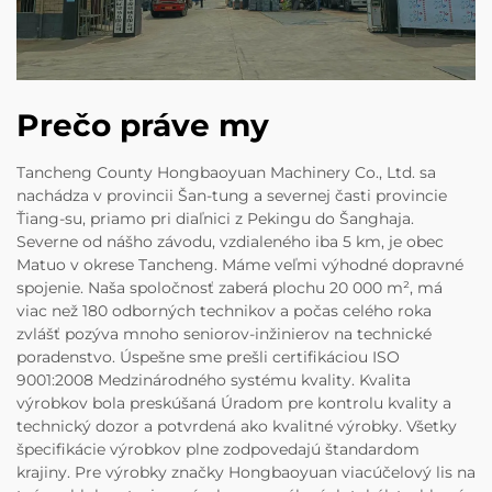
Prečo práve my
Tancheng County Hongbaoyuan Machinery Co., Ltd. sa
nachádza v provincii Šan-tung a severnej časti provincie
Ťiang-su, priamo pri diaľnici z Pekingu do Šanghaja.
Severne od nášho závodu, vzdialeného iba 5 km, je obec
Matuo v okrese Tancheng. Máme veľmi výhodné dopravné
spojenie. Naša spoločnosť zaberá plochu 20 000 m², má
viac než 180 odborných technikov a počas celého roka
zvlášť pozýva mnoho seniorov-inžinierov na technické
poradenstvo. Úspešne sme prešli certifikáciou ISO
9001:2008 Medzinárodného systému kvality. Kvalita
výrobkov bola preskúšaná Úradom pre kontrolu kvality a
technický dozor a potvrdená ako kvalitné výrobky. Všetky
špecifikácie výrobkov plne zodpovedajú štandardom
krajiny. Pre výrobky značky Hongbaoyuan viacúčelový lis na