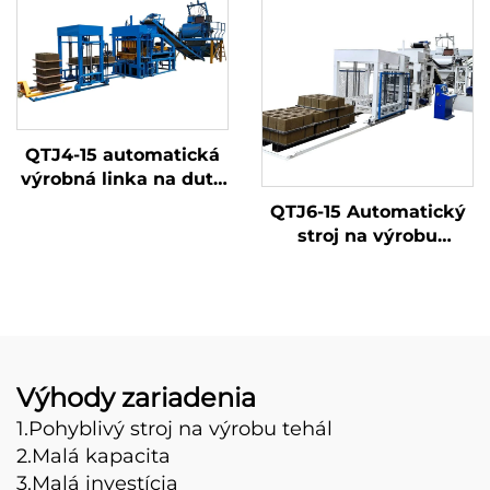
zámkovým systémom
pre rok 2025
QTJ4-15 automatická
výrobná linka na duté
a dlažobné bloky
QTJ6-15 Automatický
stroj na výrobu
betónových a
zemných farebných
dlažobných kameňov
v Turecku,
Automatický stroj na
výrobu tvárnic na
Výhody zariadenia
predaj
1.Pohyblivý stroj na výrobu tehál
2.Malá kapacita
3.Malá investícia