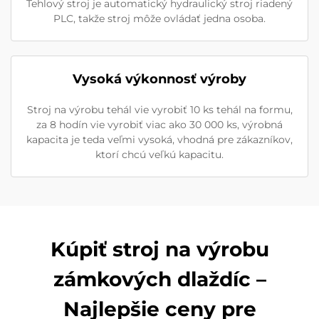
Tehlový stroj je automatický hydraulický stroj riadený
PLC, takže stroj môže ovládať jedna osoba.
Vysoká výkonnosť výroby
Stroj na výrobu tehál vie vyrobiť 10 ks tehál na formu,
za 8 hodín vie vyrobiť viac ako 30 000 ks, výrobná
kapacita je teda veľmi vysoká, vhodná pre zákazníkov,
ktorí chcú veľkú kapacitu.
Kúpiť stroj na výrobu
zámkových dlaždíc –
Najlepšie ceny pre