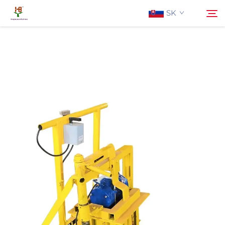
SK
O Nás
Hľadať
Produkty
Aplikácia
Aktuality
Kontaktujte Nás