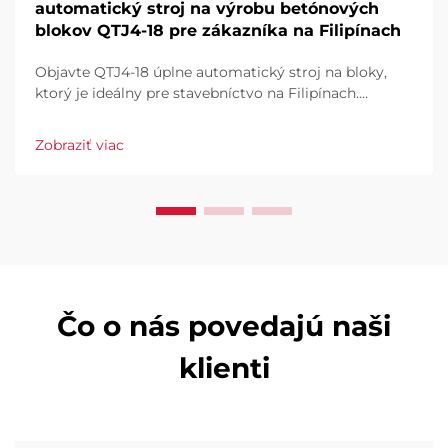
automatický stroj na výrobu betónových
blokov QTJ4-18 pre zákazníka na Filipínach
Objavte QTJ4-18 úplne automatický stroj na bloky,
ktorý je ideálny pre stavebníctvo na Filipínach.
Efektívne vyrábajte dlaždice, duté a plné bloky. Vysoký
výkon, nízky odpad, plná automatizácia. Vyžiadajte si
Zobraziť viac
ponuku už dnes.
Čo o nás povedajú naši
klienti