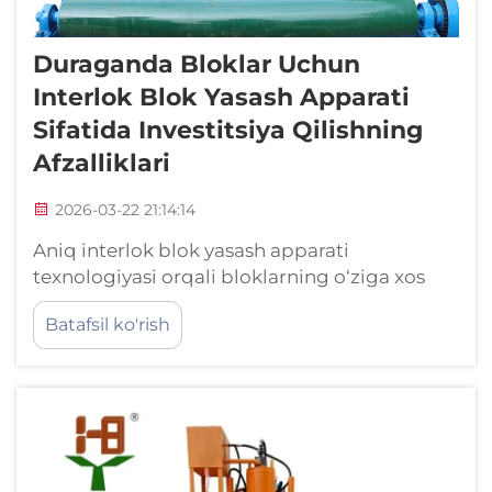
Duraganda Bloklar Uchun
Interlok Blok Yasash Apparati
Sifatida Investitsiya Qilishning
Afzalliklari
2026-03-22 21:14:14
Aniq interlok blok yasash apparati
texnologiyasi orqali bloklarning o‘ziga xos
duragandaligi. Qanday qilib bloklarning bir-
Batafsil ko'rish
biriga mos keladigan geometriyasi va doimiy
siqish ularning struktural birligini oshiradi.
Zamonaviy interlok blok yasagichlar
bloklarga ikkita asosiy …