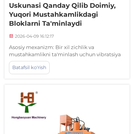
Uskunasi Qanday Qilib Doimiy,
Yuqori Mustahkamlikdagi
Bloklarni Ta'minlaydi
2026-04-09 16:12:17
Asosiy mexanizm: Bir xil zichlik va
mustahkamlikni ta'minlash uchun vibratsiya
va siqish. Nazorat qilinadigan vibratsiya
Batafsil ko'rish
chastotasi va bosim taqsimlanishi. Ilg'or
interlok blok ishlab chiqarish uskunalari havo
puflanishini yo'q qilish uchun moslashtirilgan
vibratsiyani — odatda 8–12 kHz diapazonida
— qo'llaydi ...