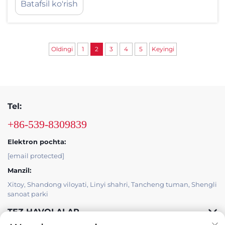
Batafsil ko'rish
talablarga moslashtirish. Uskunani tanlashda
to'g'ri ishlab chiqarish quvvatini tanlash
qimmatli to'siqlarni yoki atrofda bekor
qilinayotgan resurslarni oldini oladi...
Oldingi
1
2
3
4
5
Keyingi
Tel:
+86-539-8309839
Elektron pochta:
[email protected]
Manzil:
Xitoy, Shandong viloyati, Linyi shahri, Tancheng tuman, Shengli
sanoat parki
TEZ HAVOLALAR