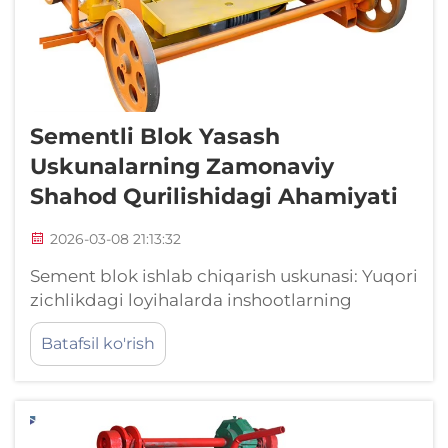
Sementli Blok Yasash
Uskunalarning Zamonaviy
Shahod Qurilishidagi Ahamiyati
2026-03-08 21:13:32
Sement blok ishlab chiqarish uskunasi: Yuqori
zichlikdagi loyihalarda inshootlarning
mustahkamligini va sifat doimiyiligini
Batafsil ko'rish
ta'minlash. Aniqlik muhandisligi: Servo-
gidravlik sement blok ishlab chiqarish
uskunalari yuqori bino talablarga mos
ravishda ±1,5 mm o'lchovli noaniqlikni qanday
qilib erishadi...