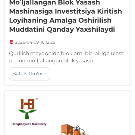
Moʻljallangan Blok Yasash
Mashinasiga Investitsiya Kiritish
Loyihaning Amalga Oshirilish
Muddatini Qanday Yaxshilaydi
2026-04-09 16:12:25
Qurilish maydonida bloklarni bir-biriga ulash
uchun moʻljallangan blok yasash
mashinalarini oʻrnatish bilan taʼminot zanjiri
Batafsil ko'rish
kechikishlarini bartaraf etish. Qurilish
maydonida bloklarni bir-biriga ulash uchun
moʻljallangan blok yasash mashinalarini
oʻrnatish qurilish logistikasini tubdan
oʻzgartiradi, chunki ishlab chiqarish mahalliy
darajada amalga oshiriladi. Bu koʻp qavatli
yetkazib beruvchi bogʻliqliklarini ...