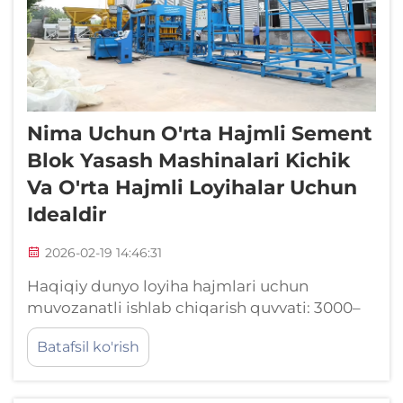
Nima Uchun O'rta Hajmli Sement
Blok Yasash Mashinalari Kichik
Va O'rta Hajmli Loyihalar Uchun
Idealdir
2026-02-19 14:46:31
Haqiqiy dunyo loyiha hajmlari uchun
muvozanatli ishlab chiqarish quvvati: 3000–
8000 ta blok/kecha ishlab chiqarish
Batafsil ko'rish
ko'rsatkichi kichikdan o'rtacha hajmdagi
qurilish loyihalari vaqt rejalariga mos keladi.
O'rta hajmli sement blok ishlab