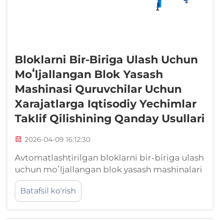
Bloklarni Bir-Biriga Ulash Uchun
Moʻljallangan Blok Yasash
Mashinasi Quruvchilar Uchun
Xarajatlarga Iqtisodiy Yechimlar
Taklif Qilishining Qanday Usullari
2026-04-09 16:12:30
Avtomatlashtirilgan bloklarni bir-biriga ulash
uchun moʻljallangan blok yasash mashinalari
bilan bitta mahsulotga toʻgʻri keladigan
Batafsil ko'rish
ishlab chiqarish xarajatlarini kamaytirish.
Integratsiyalangan avtomatlashtirish ishlab
chiqarish xarajatlarini 35–42% ga kamaytiradi.