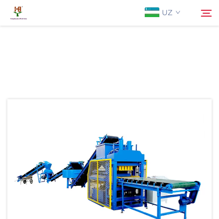
UZ
Biz Haqidida
Qidirish
Mahsulotlar
Istiqbol
Yangiliklar
Biz bilan bog'lanish