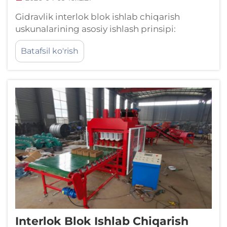
Gidravlik interlok blok ishlab chiqarish
uskunalarining asosiy ishlash prinsipi:
Moslashtirilgan gidravlik bosim va aniq
Batafsil ko'rish
kalıbni tekislash orqali doimiy interlok
geometriyasini ta'minlash. Yuqori sifatli
interlok bloklar ishlab chiqarishning asosi —
aniq gidravlik-mexanik ...
Interlok Blok Ishlab Chiqarish