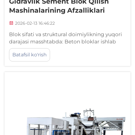
Gidravlik Sement Blok Qilish
Mashinalarining Afzalliklari
2026-02-13 16:46:22
Blok sifati va struktural doimiylikning yuqori
darajasi masshtabda: Beton bloklar ishlab
chiqarishda gidravlik bosim — bizga kerak
Batafsil ko'rish
bo'lgan qattiq, mustahkam sifatni
ta'minlashda barcha farqni qiladi. Bu jarayon
asosan sement aralashmasini siqib, bir-biriga
yaqinlashtiradi...