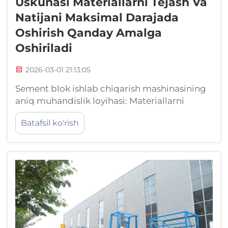
Uskunasi Materiallarni Tejash Va
Natijani Maksimal Darajada
Oshirish Qanday Amalga
Oshiriladi
2026-03-01 21:13:05
Sement blok ishlab chiqarish mashinasining
aniq muhandislik loyihasi: Materiallarni
tejashni ta'minlaydigan aniq tolerebnsli
Batafsil ko'rish
gidravlik press tizimlari va millimetrdan ham
kichik o'lchovlar ustidan nazorat. Eng so'nggi
avlod sement blok ishlab chiqaruvchi
mashinalar servomotor boshqariladigan
gidravlik tizimlariga tayangan...