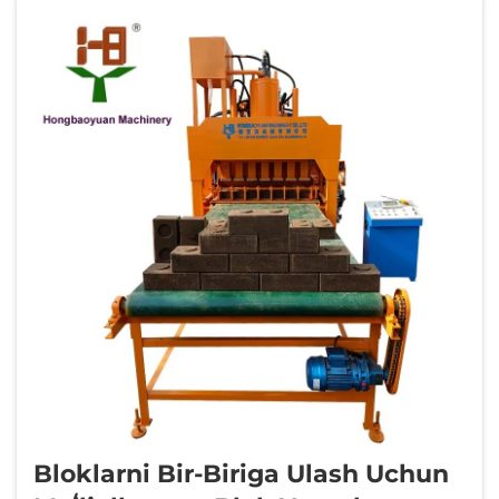
Avtomatlashtirilgan bloklarni bir-biriga ulash
uchun moʻljallangan blok yasash mashinalari
ishlab chiqarish iqtisodiyotini oʻzgartiradi,
chunki ular qoʻlda bajariladigan ishlarning
samarasizligini ... bilan almashtiradi.
Bloklarni Bir-Biriga Ulash Uchun