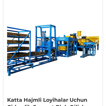
chiqaruvchilar quruvchilarga aksariyat...
uchun aynan kerak bo'lgan ishlab chiqarish
hajmini beradi
Katta Hajmli Loyihalar Uchun