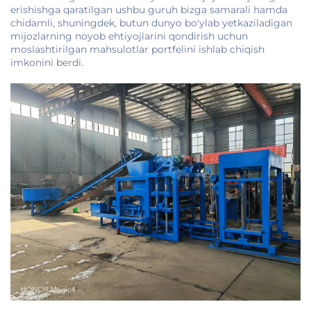
erishishga qaratilgan ushbu guruh bizga samarali hamda
chidamli, shuningdek, butun dunyo bo'ylab yetkaziladigan
mijozlarning noyob ehtiyojlarini qondirish uchun
moslashtirilgan mahsulotlar portfelini ishlab chiqish
imkonini berdi.