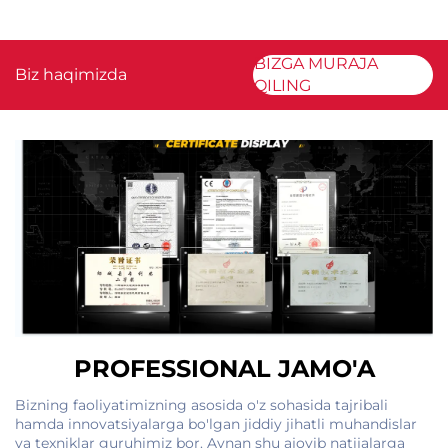
BIZGA MURAJA
Biz haqimizda
QILING
PROFESSIONAL JAMO'A
Bizning faoliyatimizning asosida o'z sohasida tajribali
hamda innovatsiyalarga bo'lgan jiddiy jihatli muhandislar
va texniklar guruhimiz bor. Aynan shu ajoyib natijalarga