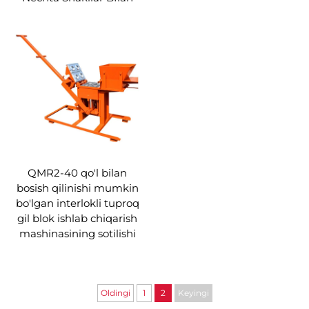
QMR2-40 qo'l bilan
bosish qilinishi mumkin
bo'lgan interlokli tuproq
gil blok ishlab chiqarish
mashinasining sotilishi
Oldingi
1
2
Keyingi