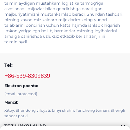
ta'minlaydigan mustahkam logistika tarmog'iga
asoslanadi, mijozlar bilan qondirishga qaratilgan
majburiyatimizni mustahkamlab beradi. Shundan tashqari,
bizning zavodimiz xalqaro mijozlarimizning yuqori
talablarini qondirish uchun katta hajmda ishlab chiqarish
imkoniyatiga ega bo'lib, hamkorlarimizning loyihalarini
amalga oshirishda uzluksiz etkazib berish zanjirini
ta'minlaydi.
Tel:
+86-539-8309839
Elektron pochta:
[email protected]
Manzil:
Xitoy, Shandong viloyati, Linyi shahri, Tancheng tuman, Shengli
sanoat parki
TEZ HAVOLALAR