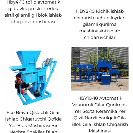
Hby4-10 to'liq avtomatik
gidravlik presli interlok
HBY2-10 Kichik ishlab
sirtli gilamli gil blok ishlab
chiqarish uchun loydan
chiqarish mashinasi
gilamli qurilma
mashinasini ishlab
chiqaruvchilar
HBY10-10 Avtomatik
Vakuumli Gilar Qurilmasi
Yer Soxta Keramika Yer
Eco Brava Qisqichli Gilar
Qizil Narxli Yarilgali Gila
Ishlab Chiqaruvchi Qo'lda
Blok Gila Ishlab Chiqarish
Yer Blok Mashinasi Bir
Mashinasi
Nechta Shakllar BIlan