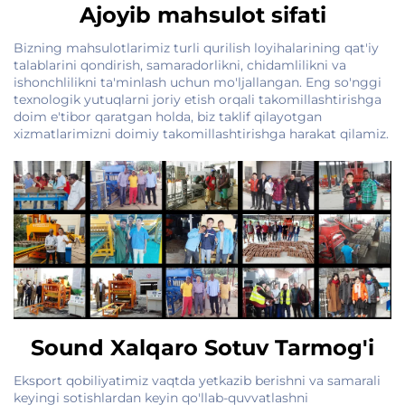
Ajoyib mahsulot sifati
Bizning mahsulotlarimiz turli qurilish loyihalarining qat'iy
talablarini qondirish, samaradorlikni, chidamlilikni va
ishonchlilikni ta'minlash uchun mo'ljallangan. Eng so'nggi
texnologik yutuqlarni joriy etish orqali takomillashtirishga
doim e'tibor qaratgan holda, biz taklif qilayotgan
xizmatlarimizni doimiy takomillashtirishga harakat qilamiz.
Sound Xalqaro Sotuv Tarmog'i
Eksport qobiliyatimiz vaqtda yetkazib berishni va samarali
keyingi sotishlardan keyin qo'llab-quvvatlashni