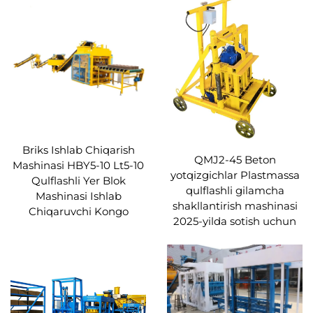
Briks Ishlab Chiqarish
QMJ2-45 Beton
Mashinasi HBY5-10 Lt5-10
yotqizgichlar Plastmassa
Qulflashli Yer Blok
qulflashli gilamcha
Mashinasi Ishlab
shakllantirish mashinasi
Chiqaruvchi Kongo
2025-yilda sotish uchun