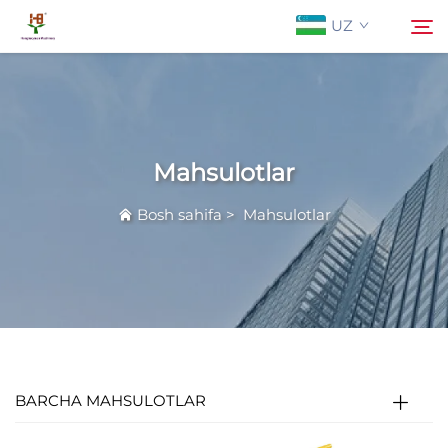
UZ
Biz Haqidida
Qidirish
Mahsulotlar
Mahsulotlar
Bosh sahifa
>
Mahsulotlar
Istiqbol
Yangiliklar
Biz bilan bog'lanish
BARCHA MAHSULOTLAR