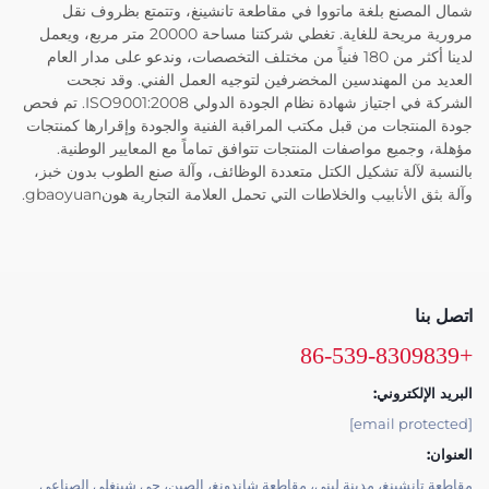
شمال المصنع بلغة ماتووا في مقاطعة تانشينغ، وتتمتع بظروف نقل
مرورية مريحة للغاية. تغطي شركتنا مساحة 20000 متر مربع، ويعمل
لدينا أكثر من 180 فنياً من مختلف التخصصات، وندعو على مدار العام
العديد من المهندسين المخضرفين لتوجيه العمل الفني. وقد نجحت
الشركة في اجتياز شهادة نظام الجودة الدولي ISO9001:2008. تم فحص
جودة المنتجات من قبل مكتب المراقبة الفنية والجودة وإقرارها كمنتجات
مؤهلة، وجميع مواصفات المنتجات تتوافق تماماً مع المعايير الوطنية.
بالنسبة لآلة تشكيل الكتل متعددة الوظائف، وآلة صنع الطوب بدون خبز،
وآلة بثق الأنابيب والخلاطات التي تحمل العلامة التجارية هونgbaoyuan.
اتصل بنا
+86-539-8309839
البريد الإلكتروني:
[email protected]
العنوان:
مقاطعة تانشينغ، مدينة ليني، مقاطعة شاندونغ، الصين، حي شينغلي الصناعي