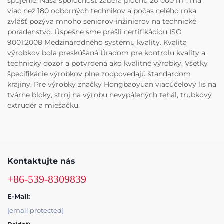
spojenie. Naša spoločnosť zaberá plochu 20 000 m², má
viac než 180 odborných technikov a počas celého roka
zvlášť pozýva mnoho seniorov-inžinierov na technické
poradenstvo. Úspešne sme prešli certifikáciou ISO
9001:2008 Medzinárodného systému kvality. Kvalita
výrobkov bola preskúšaná Úradom pre kontrolu kvality a
technický dozor a potvrdená ako kvalitné výrobky. Všetky
špecifikácie výrobkov plne zodpovedajú štandardom
krajiny. Pre výrobky značky Hongbaoyuan viacúčelový lis na
tvárne bloky, stroj na výrobu nevypálených tehál, trubkový
extrudér a miešačku.
Kontaktujte nás
+86-539-8309839
E-Mail:
[email protected]