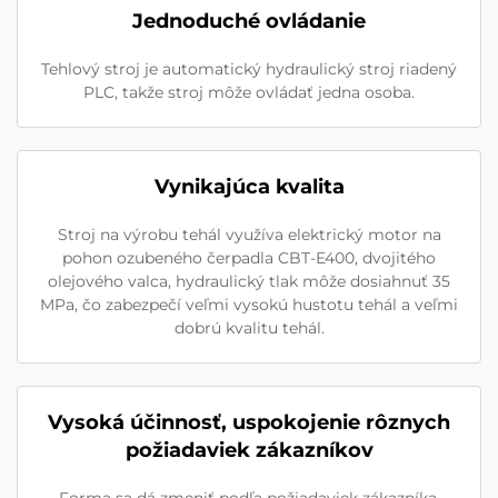
Jednoduché ovládanie
Tehlový stroj je automatický hydraulický stroj riadený
PLC, takže stroj môže ovládať jedna osoba.
Vynikajúca kvalita
Stroj na výrobu tehál využíva elektrický motor na
pohon ozubeného čerpadla CBT-E400, dvojitého
olejového valca, hydraulický tlak môže dosiahnuť 35
MPa, čo zabezpečí veľmi vysokú hustotu tehál a veľmi
dobrú kvalitu tehál.
Vysoká účinnosť, uspokojenie rôznych
požiadaviek zákazníkov
Forma sa dá zmeniť podľa požiadaviek zákazníka.