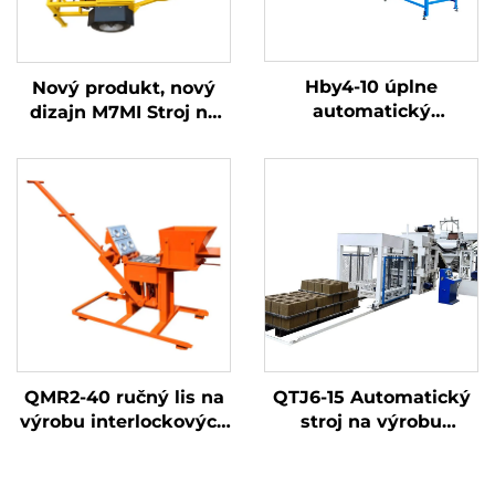
Hby4-10 úplne
Nový produkt, nový
automatický
dizajn M7MI Stroj na
hydraulický lis na
výrobu zámkových
výrobu interlockových
tehál z hlíny, top v
tehál z hliny
Nigérii, predávaný v
roku 2025
QMR2-40 ručný lis na
QTJ6-15 Automatický
výrobu interlockových
stroj na výrobu
tehál z hliny
betónových a
zemných farebných
dlažobných kameňov