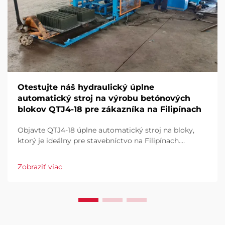
Otestujte náš hydraulický úplne
automatický stroj na výrobu betónových
blokov QTJ4-18 pre zákazníka na Filipínach
Objavte QTJ4-18 úplne automatický stroj na bloky,
ktorý je ideálny pre stavebníctvo na Filipínach.
Efektívne vyrábajte dlaždice, duté a plné bloky. Vysoký
výkon, nízky odpad, plná automatizácia. Vyžiadajte si
Zobraziť viac
ponuku už dnes.