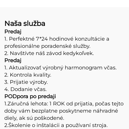
v Turecku,
Automatický stroj na
výrobu tvárnic na
Naša služba
predaj
Predaj
1. Perfektné 7*24 hodinové konzultácie a
profesionálne poradenské služby.
2. Navštívte náš závod kedykoľvek.
Predaj
1. Aktualizovať výrobný harmonogram včas.
2. Kontrola kvality.
3. Prijatie výroby.
4. Dodanie včas.
PODpora po predaji
1.Záručná lehota: 1 ROK od prijatia, počas tejto
doby vám bezplatne poskytneme náhradné
diely, ak sú poškodené.
2.Školenie o inštalácii a používaní stroja.