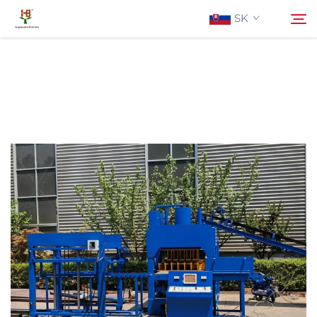
SK
O Nás
Hľadať
Produkty
Aplikácia
Aktuality
Kontaktujte Nás