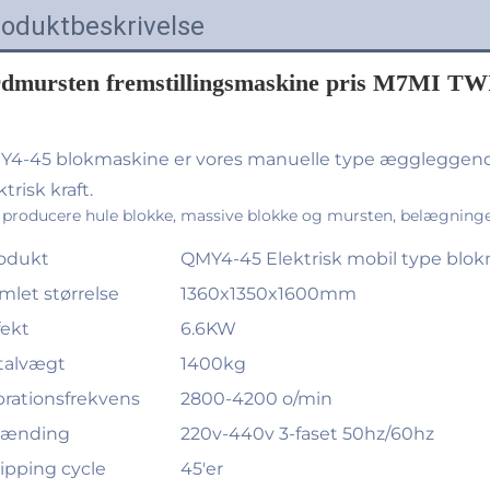
roduktbeskrivelse
rdmursten fremstillingsmaskine pris M7MI TW
4-45 blokmaskine er vores manuelle type æggleggende 
ktrisk kraft. 
 producere hule blokke, massive blokke og mursten, belægninger
odukt
QMY4-45 Elektrisk mobil type blo
mlet størrelse
1360x1350x1600mm
fekt
6.6KW
talvægt
1400kg
brationsfrekvens
2800-4200 o/min
pænding
220v-440v 3-faset 50hz/60hz
ipping cycle
45'er