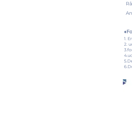
Rå
An
♦Fo
1. 
2. u
3.f
4.u
5.D
6.D