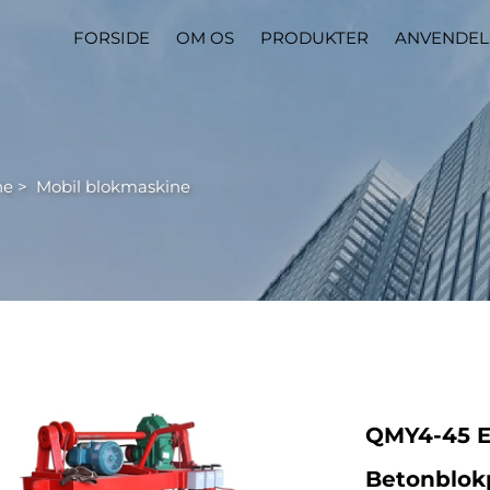
FORSIDE
OM OS
PRODUKTER
ANVENDEL
ne
>
Mobil blokmaskine
QMY4-45 E
Betonblok