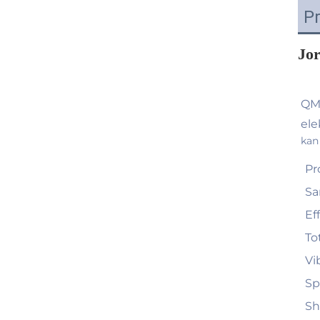
P
Jo
QMY
ele
kan
Pr
Sa
Ef
To
Vi
S
Sh