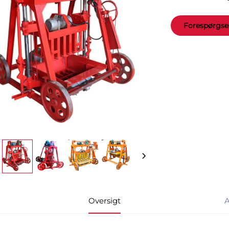
Forespørgse
Oversigt
A