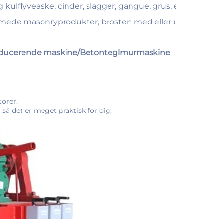
kulflyveaske, cinder, slagger, gangue, grus, ekspanderet
mede masonryprodukter, brosten med eller uden facemix,
roducerende maskine/Betonteglmurmaskine 
orer. 
å det er meget praktisk for dig. 