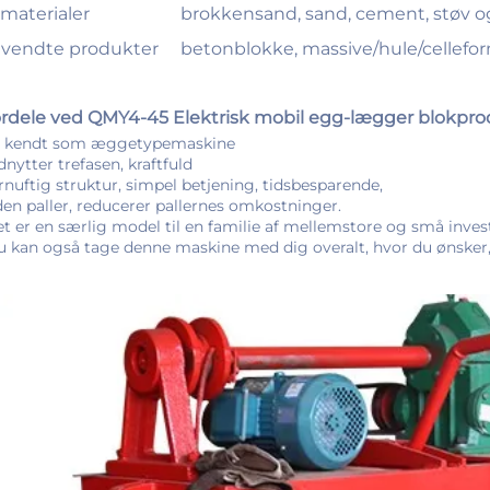
materialer
brokkensand, sand, cement, støv og 
vendte produkter
betonblokke, massive/hule/cellefor
rdele ved QMY4-45 Elektrisk mobil egg-lægger blokp
Er kendt som æggetypemaskine 
dnytter trefasen, kraftfuld 
ornuftig struktur, simpel betjening, tidsbesparende, 
den paller, reducerer pallernes omkostninger. 
et er en særlig model til en familie af mellemstore og små invest
u kan også tage denne maskine med dig overalt, hvor du ønsker, s