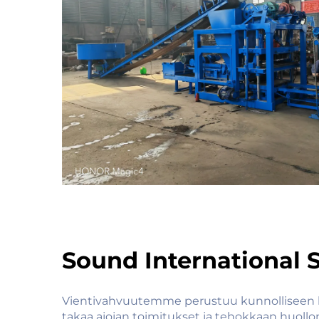
Sound International 
Vientivahvuutemme perustuu kunnolliseen lo
takaa ajojan toimitukset ja tehokkaan huollon