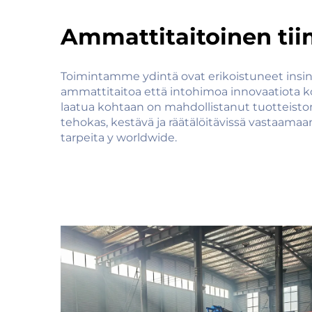
Ammattitaitoinen tii
Toimintamme ydintä ovat erikoistuneet insinöö
ammattitaitoa että intohimoa innovaatiota 
laatua kohtaan on mahdollistanut tuotteist
tehokas, kestävä ja räätälöitävissä vastaamaan
tarpeita y worldwide.