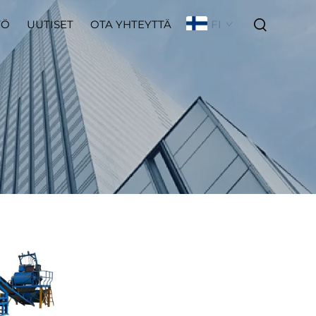
FI
TÖ
UUTISET
OTA YHTEYTTÄ