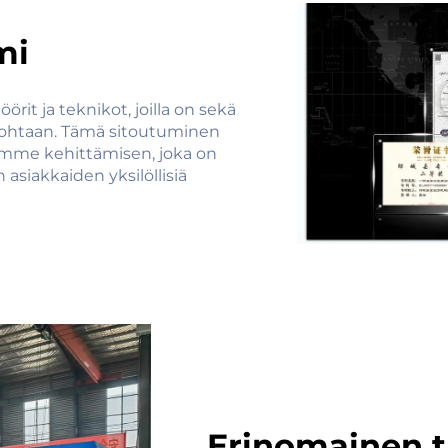
mi
rit ja teknikot, joilla on sekä
kohtaan. Tämä sitoutuminen
omme kehittämisen, joka on
 asiakkaiden yksilöllisiä
Erinomainen t