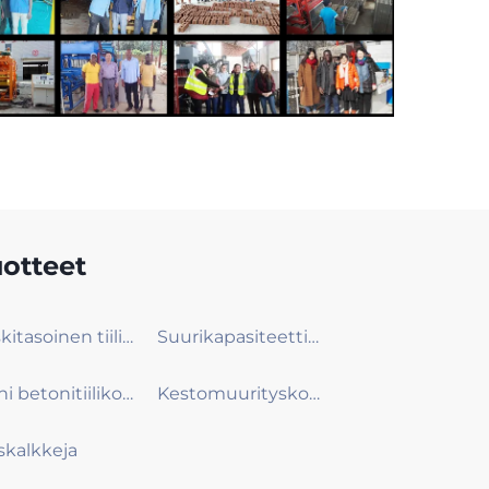
otteet
Keskitasoinen tiilikone
Suurikapasiteettinen hydraulinen betonitiilikone
Pieni betonitiilikone
Kestomuurityskone
liskalkkeja