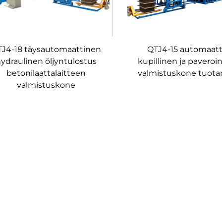
QTJ4-15 automaat
J4-18 täysautomaattinen
kupillinen ja paveroin
ydraulinen öljyntulostus
valmistuskone tuotan
betonilaattalaitteen
valmistuskone