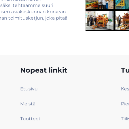
isäksi tehtaamme suuri
älisen asiakaskunnan korkean
n toimitusketjun, joka pitää
Nopeat linkit
Tu
Etusivu
Meistä
Tuotteet
Tii