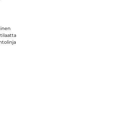
tinen
tilaatta
tolinja