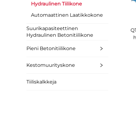
Hydraulinen Tiilikone
Automaattinen Laatikkokone
Suurikapasiteettinen
QT
Hydraulinen Betonitiilikone
h
Pieni Betonitiilikone
Kestomuurityskone
Tiiliskalkkeja