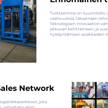
Tuotteemme on suunniteltu v
vaativuuksia, takaamaan teho
Teknologisen innovaation va
jatkuvan kehittämisen, ja uu
hyödyntämisen asiakkaiden mu
Sales Network
gistiikkaverkkoon, joka
, vahvistaen siten