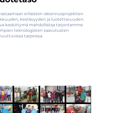
astaamaan erilaisten rakennusprojektien
kkuuden, kestävyyden ja luotettavuuden.
hva keskittymä mahdollistaa tarjontamme
simpien teknologisten saavutusten
uttuvissa tarpeissa.