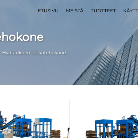
ETUSIVU
MEISTÄ
TUOTTEET
KÄYT
tehokone
>
Hydraulinen lohkotehokone