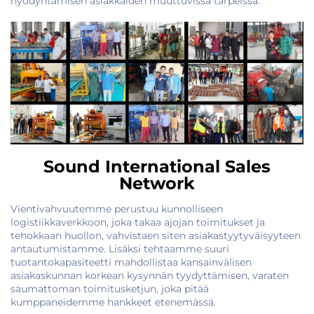
hyödyntämisen asiakkaiden muuttuvissa tarpeissa.
Sound International Sales
Network
Vientivahvuutemme perustuu kunnolliseen
logistiikkaverkkoon, joka takaa ajojan toimitukset ja
tehokkaan huollon, vahvistaen siten asiakastyytyväisyyteen
antautumistamme. Lisäksi tehtaamme suuri
tuotantokapasiteetti mahdollistaa kansainvälisen
asiakaskunnan korkean kysynnän tyydyttämisen, varaten
saumattoman toimitusketjun, joka pitää
kumppaneidemme hankkeet etenemässä.