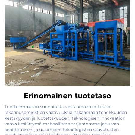
Erinomainen tuotetaso
Tuotteemme on suunniteltu vastaamaan erilaisten
rakennusprojektien vaativuuksia, takaamaan tehokkuuden,
kestävyyden ja luotettavuuden. Teknologisen innovaation
vahva keskittymä mahdollistaa tarjontamme jatkuvan
kehittämisen, ja uusimpien teknologisten saavutusten