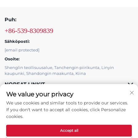
Puh:
+86-539-8309839
Sähköposti:
[email protected]
Osoite:
Shenglin teollisuusalue, Tanchengin piirikunta, Linyin
kaupunki, Shandongin maakunta, Kiina
NOPEAT LINKIT
We value your privacy
TUOTTEET
We use cookies and similar tools to provide our services.
If you don't want to accept all cookies, click Personalize
cookies.
Accept all
Tekijänoikeus © Tanchengin piirikunnan Hongbaoyuan Machinery
Co., Ltd -
Tietosuojakäytäntö