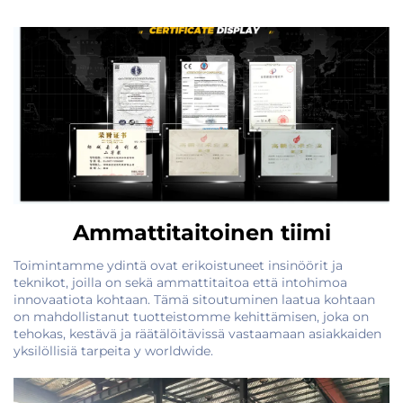
Ammattitaitoinen tiimi
Toimintamme ydintä ovat erikoistuneet insinöörit ja
teknikot, joilla on sekä ammattitaitoa että intohimoa
innovaatiota kohtaan. Tämä sitoutuminen laatua kohtaan
on mahdollistanut tuotteistomme kehittämisen, joka on
tehokas, kestävä ja räätälöitävissä vastaamaan asiakkaiden
yksilöllisiä tarpeita y worldwide.