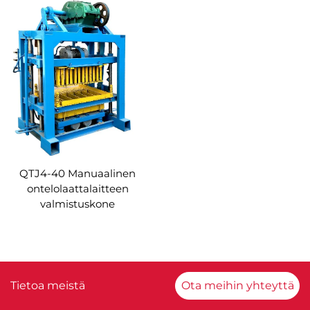
QTJ4-40 Manuaalinen
ontelolaattalaitteen
valmistuskone
Tietoa meistä
Ota meihin yhteyttä