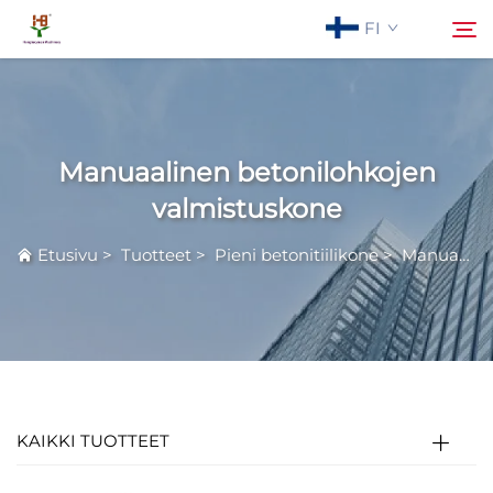
FI
Meistä
Hae
Manuaalinen betonilohkojen
Tuotteet
valmistuskone
Etusivu
>
Tuotteet
>
Pieni betonitiilikone
>
Manuaalinen betonilohkojen valmistuskone
Käyttö
Uutiset
Ota yhteyttä
KAIKKI TUOTTEET