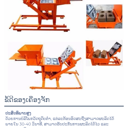
ຂໍ້ດີຂອງເຄື່ອງຈັກ
ປະສິດທິພາບສູງ 
ດ້ວຍການບໍລິໂພກວັດຖຸດິບຕ່ຳ, ແຕ່ລະກ້ອນອິດສະຖີ່ງສາມາດຜະລິດໄດ້
ພາຍໃນ 30-40 ວິນາທີ, ສາມາດຮັບປະກັນການຜະລິດໄດ້ໄວ ແລະ 