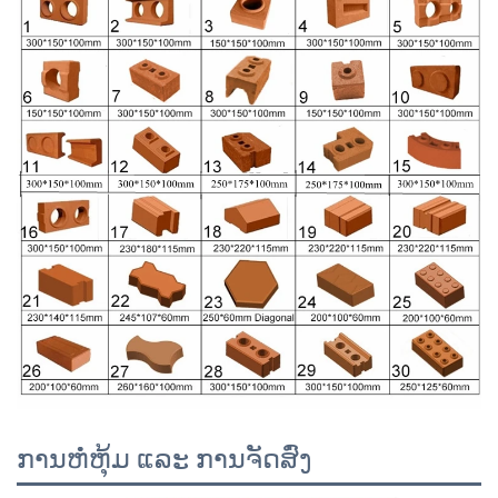
ການຫໍ່ຫຸ້ມ ແລະ ການຈັດສົ່ງ