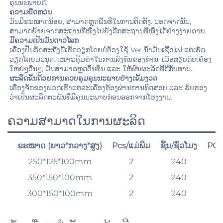
ຄຸນນະພາບດີ. 
ຄວາມຍືດຫວ່ນ 
ມັນມີຂະໜາດນ້ອຍ, ສາມາດຫຼຸດພື້ນທີ່ໃນການຕິດຕັ້ງ. ນອກຈາກນັ້ນ, 
ສາມາດຍ້າຍຈາກສະຖານທີ່ໜຶ່ງໄປຍັງອີກສະຖານທີ່ໜຶ່ງໄດ້ຢ່າງງ່າຍດາຍ. 
ມີຄວາມເປັນມັນດາວໂລກ 
ເຄື່ອງປັ້ນອິດສະຖີ່ງນີ້ເຮັດວຽກໂດຍບໍ່ຕ້ອງໃຊ້ Ver ນ້ຳມັນເຊື້ອໄຟ ແຕ່ເຮັດ
ວຽກໂດຍມະນຸດ. ເໝາະຄຸ້ມຄ່າໃນການລົງທຶນຂອງທ່ານ. ເມື່ອທຽບກັບເຄື່ອງ
ໃຫຍ່ໆອື່ນໆ, ມັນສາມາດຫຼຸດຕົ້ນທຶນ ແລະ ໃຫ້ຜົນຜະລິດທີ່ດີກັບທ່ານ. 
ຜະລິດຂຶ້ນດ້ວຍການຄວບຄຸມຄຸນນະພາບຢ່າງເຂັ້ມງວດ 
ເຄື່ອງຈັກຂອງພວກເຮົາແຕ່ລະເຄື່ອງຕ້ອງຜ່ານການທົດສອບ ແລະ ຮັບຮອງ
ວ່າເປັນຜະລິດຕະພັນທີ່ມີຄຸນນະພາບກ່ອນອອກຈາກໂຮງງານ. 
ຄວາມສາມາດໃນການຜະລິດ
ຂະໜາດ (ຍາວ*ກວາງ*ສູງ)
Pcs/ແມ່ພິມ
ຊິ້ນ/ຊົ່ວໂມງ
PCS
250*125*100mm
2
240
1
350*150*100mm
2
240
1
300*150*100mm
2
240
1