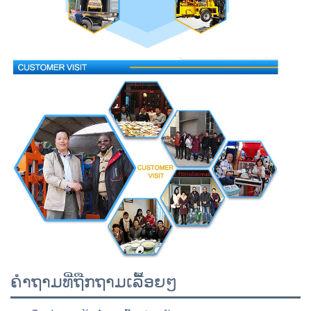
ຄຳຖາມທີ່ຖືກຖາມເລື້ອຍໆ