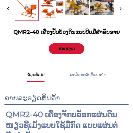
QMR2-40 ເຄື່ອງປັ້ນບ້ວງດິນແບບບີບມືສໍາລັບຂາຍ
ສອບຖາມ
ຂໍ້ມູນທົ່ວໄປ
ຜະລິດຕະພັນທີ່ແນະນຳ
ລາຍລະອຽດສິນຄ້າ
QMR2-40 ເຄື່ອງຈັກບລັອກແຜ່ນດິນ
ໜຽວຊີເມັງແບບໃຊ້ມືກົດ ແບບແຜ່ນຕໍ່