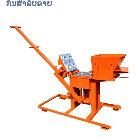
ກັນສຳລັບຂາຍ 