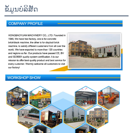
ຂໍ້ມູນບໍລິສັດ