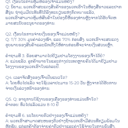
Q1. ເງື່ອນໄຂການຫຸ້ມຫໍ່ຂອງເຈົ້າແມ່ນຫຍັງ? 
Q: ນິຍາມ, ພວກເຮົາສະແດງສິນຄ້າຂອງພວກເຮົາໃນຫ້ອງສີ່ຂາວແລະປາກ
ສີ່ນຸ່ນ. ຖ່າຍຸ່ມມີປະທັນທີ່ໄດ້ລົງທະບຽນແຫ່ງກົດหมายແລ້ວ, 
ພວກ​ເຮົາ​ສາ​ມາດ​ຫຸ້ມ​ຫໍ່​ສິນ​ຄ້າ​ໃນ​ປ່ອງ​ຍີ່​ຫໍ້​ຂອງ​ທ່ານ​ຫຼັງ​ຈາກ​ໄດ້​ຮັບ​ຈົດ​ຫ
ມາຍ​ສະ​ບັບ​ອະ​ນຸ​ຍາດ​ຂອງ​ທ່ານ​. 
Q2. ເງື່ອນໄຂການຈ່າຍເງິນຂອງເຈົ້າແມ່ນຫຍັງ? 
Q: T/T 30% ມູນຄ່າລ່ວງໜ້າ, ແລະ 70% ກ່ອນສົ່ງ. ພວກເຮົາຈະສະແດງ
ຮູບພາບຂອງສິນຄ້າແລະພັກເກີ້ງໃຫ້ທ່ານກ່ອນທີ່ຈະຈ່າຍເງິນສ່ວນເຫຼົ່າ. 
ຄຳຖາມທີ 3: ຂ້ອຍສາມາດໄປຢ້ຽມຢາມໂຮງງານຂອງເຈົ້າໄດ້ບໍ? 
A: ແມ່ນແລ້ວ. ລູກຄ້າພາຍໃນແລະຕ່າງປະເທດຫຼາຍຄົນໄດ້ມາຢ້ຽມຢາມ
ໂຮງງານຂອງພວກເຮົາໃນແຕ່ລະປີ. 
Q4. ເວລາຈັດສົ່ງຂອງເຈົ້າເປັນແນວໃດ? 
A: ໂດຍທົ່ວໄປແລ້ວ ຈະໃຊ້ເວລາປະມານ 15-20 ວັນ ຫຼັງຈາກໄດ້ຮັບການ
ຈ່າຍເງິນລ່ວງຫນ້າຂອງທ່ານ. 
Q5. Q: ອາຍຸການໃຊ້ງານຂອງເຄື່ອງຂອງທ່ານແມ່ນເທົ່າໃດ? 
ຄຳຕອບ: ທົ່ວໄປແລ້ວແມ່ນ 8-10 ປີ 
ຄໍາຖາມທີ 6. ນະໂຍບາຍຕົວຢ່າງຂອງເຈົ້າແມ່ນຫຍັງ? 
A: ພວກເຮົາສາມາດສະຫນອງຕົວຢ່າງຖ້າພວກເຮົາມີສ່ວນທີ່ກຽມພ້ອມໃນ
ຫຼັກຊັບ, ແຕ່ລູກຄ້າຕ້ອງຈ່າຍຄ່າຕົວຢ່າງແລະຄ່າໃຊ້ຈ່າຍໃນການຂົນສົ່ງ. 