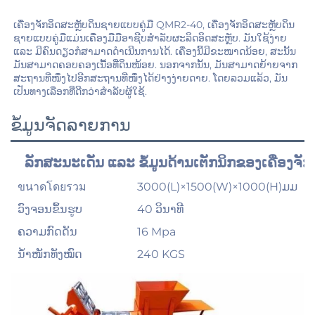
ເຄື່ອງຈັກອິດສະຫຼັບດິນຊາຍແບບຄູ່ມື QMR2-40, ເຄື່ອງຈັກອິດສະຫຼັບດິນ
ຊາຍແບບຄູ່ມືແມ່ນເຄື່ອງມືມືອາຊີບສຳລັບຜະລິດອິດສະຫຼັບ. ມັນໃຊ້ງ່າຍ 
ແລະ ມີຄົນດຽວກໍສາມາດດຳເນີນການໄດ້. ເຄື່ອງນີ້ມີຂະໜາດນ້ອຍ, ສະນັ້ນ
ມັນສາມາດຄອບຄອງເນື້ອທີ່ດິນໜ້ອຍ. ນອກຈາກນັ້ນ, ມັນສາມາດຍ້າຍຈາກ
ສະຖານທີ່ໜຶ່ງໄປອີກສະຖານທີ່ໜຶ່ງໄດ້ຢ່າງງ່າຍດາຍ. ໂດຍລວມແລ້ວ, ມັນ
ເປັນທາງເລືອກທີ່ດີກວ່າສຳລັບຜູ້ໃຊ້. 
ຂໍ້ມູນຈັດລາຍການ
ລັກສະນະເດັ່ນ ແລະ ຂໍ້ມູນດ້ານເຕັກນິກຂອງເຄື່ອງ
ขนาดโดยรวม
3000(L)×1500(W)×1000(H)ມມ
ວົງຈອນຂຶ້ນຮູບ
40 ວິນາທີ
ຄວາມກົດດັນ
16 Mpa
ນ້ຳໜັກທັງໝົດ
240 KGS