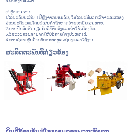
4.ຂົນສົ່ງທັນເວລາ 
✅ ຫຼັງຈາກຂາຍ 
1.ໄລຍະຮັບປະກັນ: 1 ປີຫຼັງຈາກຍອມຮັບ, ໃນໄລຍະນີ້ພວກເຮົາຈະສະໜອງ
ສ່ວນປະດັບແທນໂດຍບໍ່ເສຍຄ່າຖ້າຫາກວ່າພວກມັນເສຍຫາຍ. 
2.ການຝຶກອົບຮົມກ່ຽວກັບວິທີຕິດຕັ້ງແລະນຳໃຊ້ເຄື່ອງຈັກ. 
3.ວິສະວະກອນສາມາດໃຫ້ບໍລິການຕ່າງປະເທດໄດ້. 
4.ການຊ່ວຍເຫຼືອດ້ານທັກສະຕະຫຼອດຊ່ວງເວລາໃຊ້ງານ. 
ຜະລິດຕະພັນທີ່ກ່ຽວຂ້ອງ 
ຍິນດີຕ້ອນຮັບສູ່ໂຮງງານຂອງພວກເຮົາທຸກ