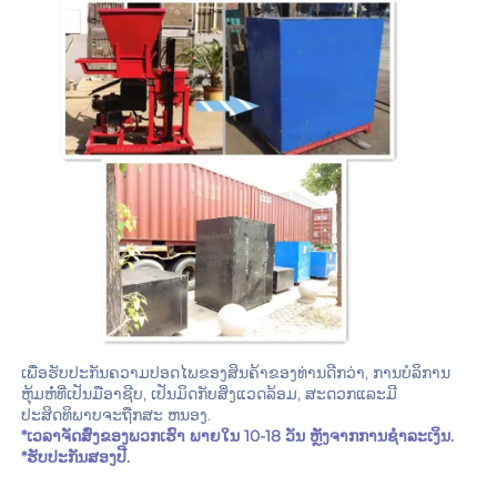
ເພື່ອຮັບປະກັນຄວາມປອດໄພຂອງສິນຄ້າຂອງທ່ານດີກວ່າ, ການບໍລິການ
ຫຸ້ມຫໍ່ທີ່ເປັນມືອາຊີບ, ເປັນມິດກັບສິ່ງແວດລ້ອມ, ສະດວກແລະມີ
ປະສິດທິພາບຈະຖືກສະ ຫນອງ. 
*ເວລາຈັດສົ່ງຂອງພວກເຮົາ ພາຍໃນ 10-18 ວັນ ຫຼັງຈາກການຊຳລະເງິນ. 
*ຮັບປະກັນສອງປີ. 