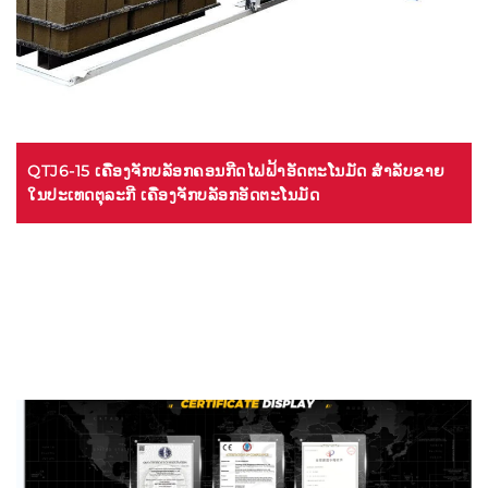
QTJ6-15 ເຄື່ອງຈັກບລັອກຄອນກີດໄຟຟ້າອັດຕະໂນມັດ ສໍາລັບຂາຍ
ໃນປະເທດຕຸລະກີ ເຄື່ອງຈັກບລັອກອັດຕະໂນມັດ