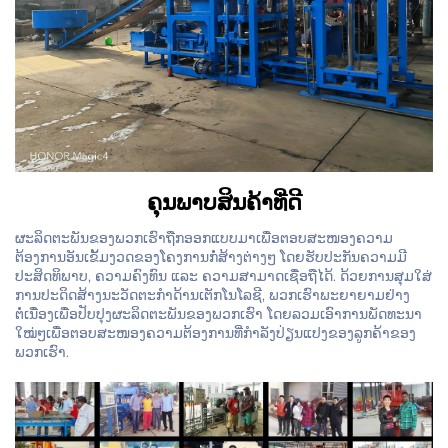
ຄຸນພາບສິນຄ້າທີ່ດີ
ຜະລິດຕະພັນຂອງພວກເຮົາຖືກອອກແບບມາເພື່ອຕອບສະໜອງຄວາມ
ຕ້ອງການອັນເຂັ້ມງວດຂອງໂຄງການກໍ່ສ້າງຕ່າງໆ ໂດຍຮັບປະກັນຄວາມມີ
ປະສິດທິພາບ, ຄວາມຄົງທົນ ແລະ ຄວາມສາມາດເຊື່ອຖືໄດ້. ດ້ວຍການສຸມໃສ່
ການປະດິດສ້າງນະວັດຕະກຳດ້ານເຕັກໂນໂລຊີ, ພວກເຮົາພະຍາຍາມຢ່າງ
ຕໍ່ເນື່ອງເພື່ອປັບປຸງຜະລິດຕະພັນຂອງພວກເຮົາ ໂດຍລວມເອົາການພັດທະນາ
ໃໝ່ໆເພື່ອຕອບສະໜອງຄວາມຕ້ອງການທີ່ກຳລັງປ່ຽນແປງຂອງລູກຄ້າຂອງ
ພວກເຮົາ.