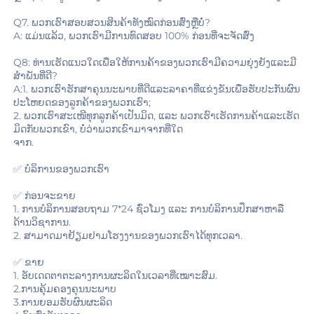
Q7. ພວກເຮົາສອບສວນສິນຄ້າທັງໝົດກ່ອນສົ່ງຫຼືບໍ່? 
A: ແມ່ນແລ້ວ, ພວກເຮົາມີການທົດສອບ 100% ກ່ອນທີ່ຈະຈັດສົ່ງ 
Q8: ທ່ານເຮັດແນວໃດເພື່ອໃຫ້ການຄ້າຂອງພວກເຮົາມີຄວາມຍຸ່ງຍັງແລະມີ
ສຳພັນທີ່ດີ? 
A:1. ພວກເຮົາຮັກສາຄຸນນະພາບທີ່ດີແລະລາຄາທີ່ແຂ່ງຂັນເພື່ອຮັບປະກັນຜົນ
ປະໂຫຍດຂອງລູກຄ້າຂອງພວກເຮົາ; 
2. ພວກເຮົາສະເໜີທຸກລູກຄ້າເປັນມິດ, ແລະ ພວກເຮົາເຮັດການຄ້າແລະເຮັດ
ມິດກັບພວກເຂົາ, ບໍ່ວ່າພວກເຂົາມາຈາກທີ່ໃດ 
ຈາກ. 
✅ ບໍລິການຂອງພວກເຮົາ 
✅ ກ່ອນຈະຂາຍ 
1. ການບໍລິການສອບຖາມ 7*24 ຊົ່ວໂມງ ແລະ ການບໍລິການປຶກສາຫາລື
ດ້ານວິຊາການ. 
2. ສາມາດມາຢ້ຽມຢາມໂຮງງານຂອງພວກເຮົາໄດ້ທຸກເວລາ. 
✅ ຂາຍ 
1. ອັບເດດຕາຕະລາງການຜະລິດໃນເວລາທີ່ເໝາະສົມ. 
2.ການຄຸ້ມຄອງຄຸນນະພາບ 
3.ການຍອມຮັບຜົນຜະລິດ 