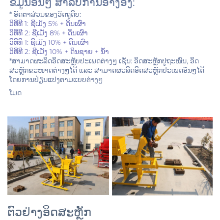
ຂໍ້ມູນອື່ນໆ ສຳລັບການອ້າງອີງ: 
* ອັດຕາສ່ວນຂອງວັດຖຸດິບ: 
ວິທີທີ 1: ຊີເມັງ 5% + ດິນເຜົາ 
ວິທີທີ 2: ຊີເມັງ 8% + ດິນເຜົາ 
ວິທີທີ 1: ຊີເມັງ 10% + ດິນເຜົາ 
ວິທີທີ 2: ຊີເມັງ 10% + ດິນຊາຍ + ນ້ຳ 
*ສາມາດຜະລິດອິດສະຫຼັບປະເພດຕ່າງໆ ເຊັ່ນ: ອິດສະຫຼັກປູຖະໜົນ, ອິດ
ສະຫຼັກຂະໜາດຕ່າງໆໄດ້ ແລະ ສາມາດຜະລິດອິດສະຫຼັກປະເພດອື່ນໆໄດ້ 
ໂດຍການປ່ຽນແປງຕາມແບບຕ່າງໆ 
ໂມດ 
ຕົວຢ່າງອິດສະຫຼັກ