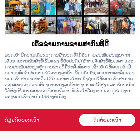
ເຄືອຂ່າຍການຂາຍສາກົນທີ່ດີ
ພວກເຮົາມີຄວາມເດັ່ນຂອງການສົ່ງອອກ ທີ່ໄດ້ຮັບການສະໜັບສະໜູນຈາກ
ເຄືອຂ່າຍການຂົນສົ່ງທີ່ເຂັ້ມແຂງ ທີ່ຮັບປະກັນໃຫ້ການຈັດສົ່ງທີ່ທັນເວລາ ແລະ
ການສະໜັບສະໜູນຫຼັງການຂາຍທີ່ມີປະສິດທິພາບ ເຊິ່ງເຮັດໃຫ້ພວກເຮົາມີ
ຄວາມອຸທິດຕົນຕໍ່ຄວາມພໍໃຈຂອງລູກຄ້າ. ພ້ອມກັນນັ້ນ, ສາຍການຜະລິດຂອງ
ພວກເຮົາສາມາດຜະລິດໄດ້ໃນຂະໜາດໃຫຍ່ ຊຶ່ງຊ່ວຍໃຫ້ພວກເຮົາສາມາດ
ຕອບສະໜອງຄວາມຕ້ອງການຂອງລູກຄ້າຕ່າງປະເທດໄດ້ສູງ ແລະ ຮັບປະກັນ
ໃຫ້ຫໍ່ງເສີມການສະໜອງທີ່ສະເໝີພາບ ທີ່ເຮັດໃຫ້ໂຄງການຂອງຄູ່ຮ່ວມງານ
ຂອງພວກເຮົາດຳເນີນໄປຢ່າງຕໍ່ເນື່ອງ.
ກ່ຽວກັບພວກເຮົາ
ຕິດຕໍ່ພວກເຮົາ