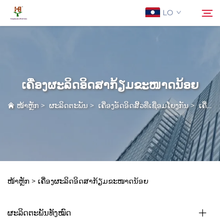
LO
ກ່ຽວກັບພວກເຮົາ
ຄົ້ນຫາ
ເຄື່ອງຜະລິດອິດສາກ້ຽມຂະໜາດນ້ອຍ
ຜະລິດຕະພັນ
ໜ້າຫຼັກ
>
ຜະລິດຕະພັນ
>
ເຄື່ອງອັດອິດສີ້ວທີ່ເຊື່ອມໂຍງກັນ
>
ເຄື່ອງຜະລິດອິດສາກ້ຽມຂະໜາດນ້ອຍ
ການໃຊ້ງານ
ຂ່າວ
ຕິດຕໍ່ພວກເຮົາ
ໜ້າຫຼັກ >
ເຄື່ອງຜະລິດອິດສາກ້ຽມຂະໜາດນ້ອຍ
ຜະລິດຕະພັນທັງໝົດ