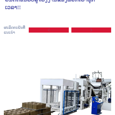
ເວລາ!! 
ຜະລິດຕະພັນທີ່
ແນະນຳ