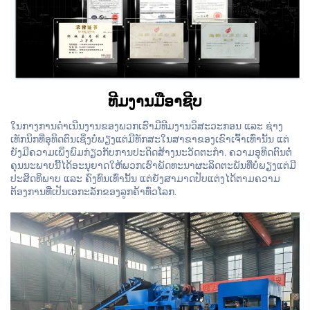
ທີມງານມືອາຊີບ
ໃນກາງການດຳເນີນງານຂອງພວກເຮົາມີທີມງານວິສະວະກອນ ແລະ ຊ່າງ
ເທັກນິກທີ່ອຸທິດຕົນເຊິ່ງບໍ່ພຽງແຕ່ມີທັກສະໃນສາຂາຂອງເຂົາເຈົ້າເທົ່ານັ້ນ ແຕ່
ຍັງມີຄວາມເພິ່ງພົມກ່ຽວກັບການປະດິດສ້າງນະວັດຕະກຳ. ຄວາມອຸທິດຕົນຕໍ່
ຄຸນນະພາບນີ້ໄດ້ອະນຸຍາດໃຫ້ພວກເຮົາພັດທະນາຜະລິດຕະພັນທີ່ບໍ່ພຽງແຕ່ມີ
ປະສິດທິພາບ ແລະ ຄົງທົນເທົ່ານັ້ນ ແຕ່ຍັງສາມາດປັບແຕ່ງໄດ້ຕາມຄວາມ
ຕ້ອງການທີ່ເປັນເອກະລັກຂອງລູກຄ້າທົ່ວໂລກ.