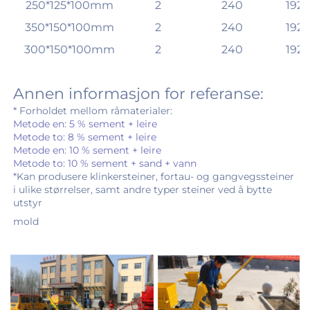
250*125*100mm
2
240
192
350*150*100mm
2
240
192
300*150*100mm
2
240
192
Annen informasjon for referanse: 
* Forholdet mellom råmaterialer: 
Metode en: 5 % sement + leire 
Metode to: 8 % sement + leire 
Metode en: 10 % sement + leire 
Metode to: 10 % sement + sand + vann 
*Kan produsere klinkersteiner, fortau- og gangvegssteiner 
i ulike størrelser, samt andre typer steiner ved å bytte 
utstyr 
mold 