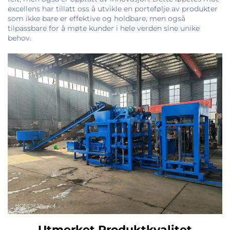
excellens har tillatt oss å utvikle en portefølje av produkter
som ikke bare er effektive og holdbare, men også
tilpassbare for å møte kunder i hele verden sine unike
behov.
Utmerket Produktkvalitet