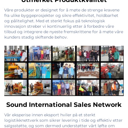
Våre produkter er designet for å møte de strenge kravene
fra ulike byggeprosjekter og sikre effektivitet, holdbarhet
og pålitelighet. Med et sterkt fokus på teknologisk
innovasjon streber vi kontinuerlig etter å forbedre våre
tilbud og integrere de nyeste fremskrittene for å møte våre
kunders stadig skiftende behov.
Sound International Sales Network
Vår eksperise innen eksport hviler på et sterkt
logistikknettverk som sikrer levering i tide og effektiv etter
salgsstøtte, og som dermed understøtter vårt løfte om