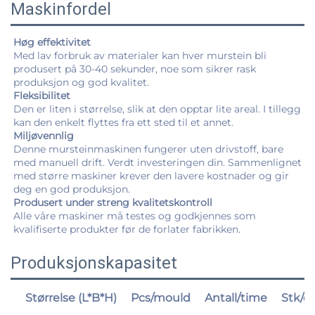
Maskinfordel
Høg effektivitet 
Med lav forbruk av materialer kan hver murstein bli 
produsert på 30-40 sekunder, noe som sikrer rask 
produksjon og god kvalitet. 
Fleksibilitet   
Den er liten i størrelse, slik at den opptar lite areal. I tillegg 
kan den enkelt flyttes fra ett sted til et annet. 
Miljøvennlig 
Denne mursteinmaskinen fungerer uten drivstoff, bare 
med manuell drift. Verdt investeringen din. Sammenlignet 
med større maskiner krever den lavere kostnader og gir 
deg en god produksjon. 
Produsert under streng kvalitetskontroll 
Alle våre maskiner må testes og godkjennes som 
kvalifiserte produkter før de forlater fabrikken. 
Produksjonskapasitet
Størrelse (L*B*H)
Pcs/mould
Antall/time
Stk/d