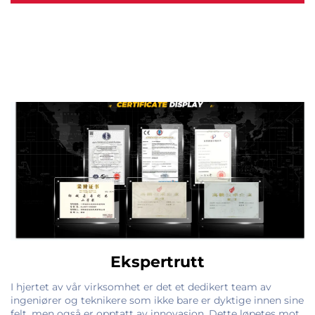
Ekspertrutt
I hjertet av vår virksomhet er det et dedikert team av
ingeniører og teknikere som ikke bare er dyktige innen sine
felt, men også er opptatt av innovasjon. Dette løpetes mot