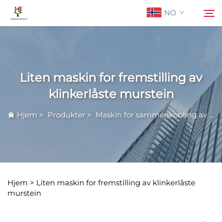
NO
Om oss
Søk
Liten maskin for fremstilling av
Produkter
klinkerlåste murstein
Hjem
>
Produkter
>
Maskin for sammenkobling av jordmurstein
Anvendelse
Nyheter
Kontakt Oss
Hjem >
Liten maskin for fremstilling av klinkerlåste
murstein