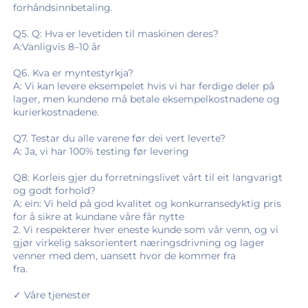
forhåndsinnbetaling. 
Q5. Q: Hva er levetiden til maskinen deres? 
A:Vanligvis 8–10 år 
Q6. Kva er myntestyrkja? 
A: Vi kan levere eksempelet hvis vi har ferdige deler på 
lager, men kundene må betale eksempelkostnadene og 
kurierkostnadene. 
Q7. Testar du alle varene før dei vert leverte? 
A: Ja, vi har 100% testing før levering   
Q8: Korleis gjer du forretningslivet vårt til eit langvarigt 
og godt forhold? 
A: ein: Vi held på god kvalitet og konkurransedyktig pris 
for å sikre at kundane våre får nytte 
2. Vi respekterer hver eneste kunde som vår venn, og vi 
gjør virkelig saksorientert næringsdrivning og lager 
venner med dem, uansett hvor de kommer fra 
fra. 
✓ Våre tjenester 