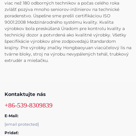
viac než 180 odborných technikov a počas celého roka
zvlášť pozýva mnoho seniorov-inžinierov na technické
poradenstvo. Úspešne sme prešli certifikáciou ISO
9001:2008 Medzinárodného systému kvality. Kvalita
výrobkov bola preskúšaná Úradom pre kontrolu kvality a
technický dozor a potvrdená ako kvalitné výrobky. Všetky
špecifikácie výrobkov plne zodpovedajú štandardom
krajiny. Pre výrobky značky Hongbaoyuan viacúčelový lis na
tvárne bloky, stroj na výrobu nevypálených tehál, trubkový
extrudér a miešačku.
Kontaktujte nás
+86-539-8309839
E-Mail:
[email protected]
Pridať: