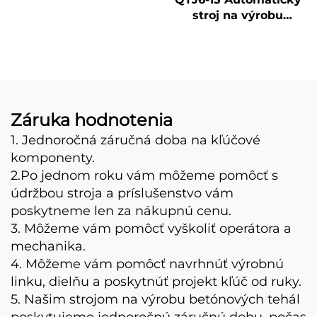
stroj na výrobu
betónových a
zemných farebných
dlažobných kameňov
v Turecku,
Automatický stroj na
výrobu tvárnic na
Záruka hodnotenia
predaj
1. Jednoročná záručná doba na kľúčové
komponenty.
2.Po jednom roku vám môžeme pomôcť s
údržbou stroja a príslušenstvo vám
poskytneme len za nákupnú cenu.
3. Môžeme vám pomôcť vyškoliť operátora a
mechanika.
4. Môžeme vám pomôcť navrhnúť výrobnú
linku, dielňu a poskytnúť projekt kľúč od ruky.
5. Našim strojom na výrobu betónových tehál