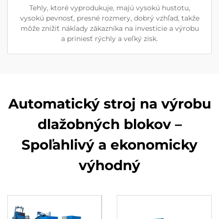
Tehly, ktoré vyprodukuje, majú vysokú hustotu,
vysokú pevnosť, presné rozmery, dobrý vzhľad, takže
môže znížiť náklady zákazníka na investície a výrobu
a priniesť rýchly a veľký zisk.
Automatický stroj na výrobu
dlažobných blokov –
Spoľahlivý a ekonomicky
výhodný