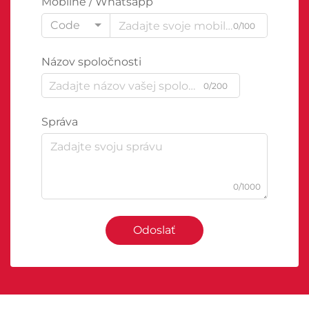
Mobilné / Whatsapp
Code
0/100
Názov spoločnosti
0/200
Správa
0/1000
Odoslať