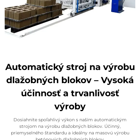
Automatický stroj na výrobu
dlažobných blokov – Vysoká
účinnosť a trvanlivosť
výroby
Dosiahnite spoľahlivý výkon s naším automatickým
strojom na výrobu dlažobných blokov. Účinný,
priemyselného štandardu a ideálny na masovú výrobu
betónových dlažobných blokov.