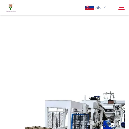
SK
O Nás
Hľadať
Produkty
Aplikácia
Aktuality
Kontaktujte Nás