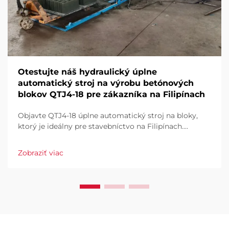
Otestujte náš hydraulický úplne
automatický stroj na výrobu betónových
blokov QTJ4-18 pre zákazníka na Filipínach
Objavte QTJ4-18 úplne automatický stroj na bloky,
ktorý je ideálny pre stavebníctvo na Filipínach.
Efektívne vyrábajte dlaždice, duté a plné bloky. Vysoký
výkon, nízky odpad, plná automatizácia. Vyžiadajte si
Zobraziť viac
ponuku už dnes.