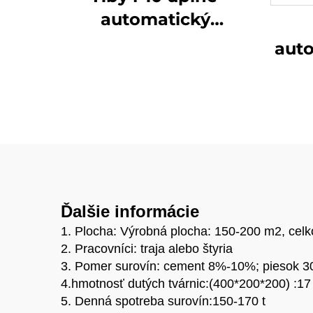
automatický
hydraulický lis na
auto
výrobu
výr
interlockových tehál
tv
z hliny
výr
ka
t
pr
Ďalšie informácie
1. Plocha: Výrobná plocha: 150-200 m2, celk
2. Pracovníci: traja alebo štyria
3. Pomer surovín: cement 8%-10%; piesok 3
4.hmotnosť dutých tvárnic:(400*200*200) :17
5. Denná spotreba surovín:150-170 t