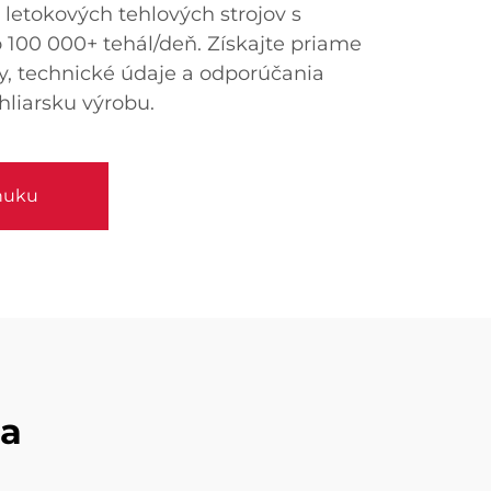
 letokových tehlových strojov s
100 000+ tehál/deň. Získajte priame
y, technické údaje a odporúčania
hliarsku výrobu.
nuku
ja