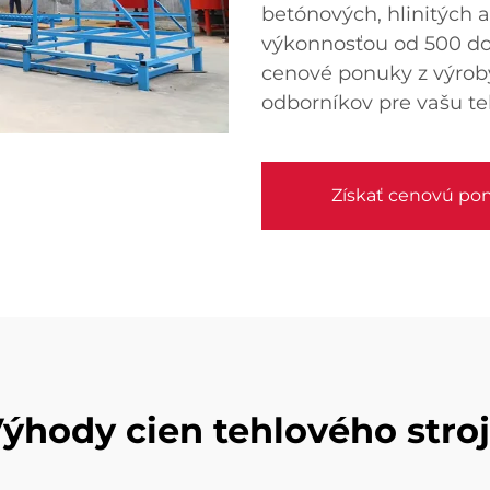
betónových, hlinitých a
výkonnosťou od 500 do 
cenové ponuky z výrob
odborníkov pre vašu te
Získať cenovú po
ýhody cien tehlového stro