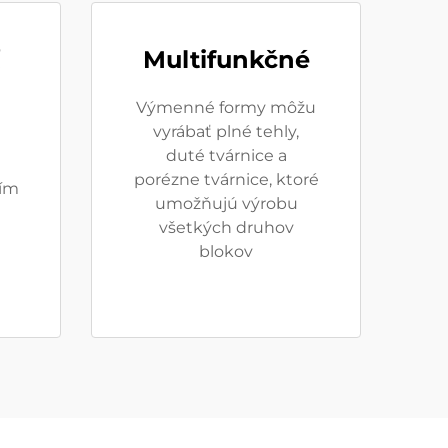
Multifunkčné
Výmenné formy môžu
vyrábať plné tehly,
duté tvárnice a
porézne tvárnice, ktoré
ím
umožňujú výrobu
všetkých druhov
blokov