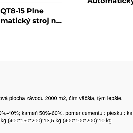
Automatick
vákuový stroj
QT8-15 Plne
výrobu tehál 
matický stroj na
extrudéra z hlíny,
obu betónových
keramiky, červ
árnic, stroj na
tehál, pevný
obu betónových
dlaždíc, dutý
dlažobných
ílových bloko
meňov a dutých
tehál
várnic s cenou
iamo z výroby
ová plocha závodu 2000 m2, čím väčšia, tým lepšie.
0%-40%; kameň 50%-60%, pomer cementu : piesku : kam
 kg,(400*150*200):13,5 kg,(400*100*200):10 kg