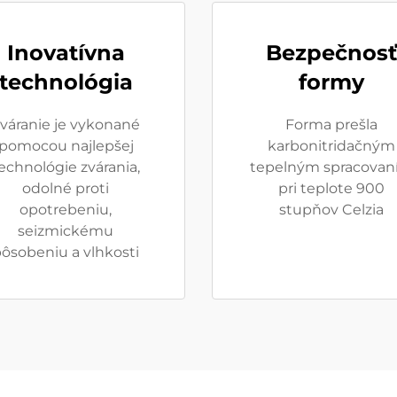
Inovatívna
Bezpečnosť
technológia
formy
váranie je vykonané
Forma prešla
pomocou najlepšej
karbonitridačným
echnológie zvárania,
tepelným spracovan
odolné proti
pri teplote 900
opotrebeniu,
stupňov Celzia
seizmickému
ôsobeniu a vlhkosti