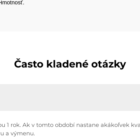
.Hmotnosť.
Často kladené otázky
u 1 rok. Ak v tomto období nastane akákoľvek kval
vu a výmenu.