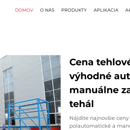
DOMOV
O NÁS
PRODUKTY
APLIKÁCIA
A
Cena tehlové
výhodné aut
manuálne za
tehál
Nájdite najnovšie ceny
polautomatické a manu