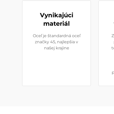
Vynikajúci
materiál
Oceľ je štandardná oceľ
Z
značky 45, najlepšia v
našej krajine
t
p