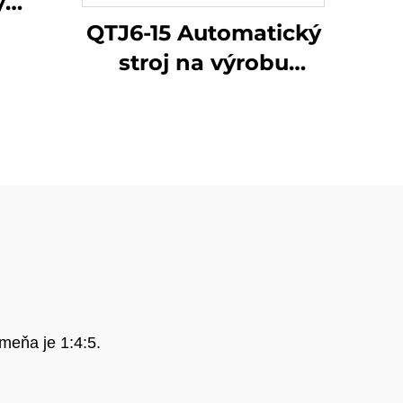
ý
 na
QTJ6-15 Automatický
bez
stroj na výrobu
 ílu,
betónových a
ených
zemných farebných
ch
dlažobných
ch
kameňov v Turecku,
v a
Automatický stroj na
výrobu tvárnic na
predaj
eňa je 1:4:5.