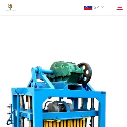
SK
O Nás
Hľadať
Produkty
Aplikácia
Aktuality
Kontaktujte Nás