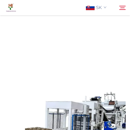
SK
O Nás
Hľadať
Produkty
Aplikácia
Aktuality
Kontaktujte Nás