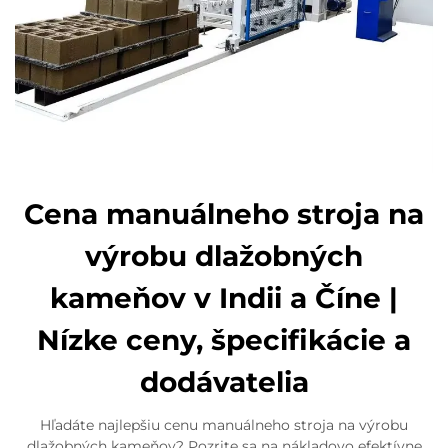
Cena manuálneho stroja na
výrobu dlažobných
kameňov v Indii a Číne |
Nízke ceny, špecifikácie a
dodávatelia
Hľadáte najlepšiu cenu manuálneho stroja na výrobu
dlažobných kameňov? Pozrite sa na nákladovo efektívne