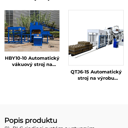
výrobu betónových
tvárnic, stroj na
výrobu betónových
dlažobných kameňov
a dutých tvárnic s
cenou priamo z výroby
HBY10-10 Automatický
vákuový stroj na
výrobu tehál bez
QTJ6-15 Automatický
extrudéra z hlíny, ílu,
stroj na výrobu
keramiky, červených
betónových a
tehál, pevných dlaždíc,
zemných farebných
dutých ílových blokov
dlažobných kameňov
a tehál
v Turecku,
Automatický stroj na
výrobu tvárnic na
Popis produktu
predaj