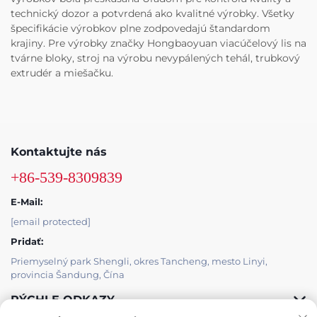
technický dozor a potvrdená ako kvalitné výrobky. Všetky
špecifikácie výrobkov plne zodpovedajú štandardom
krajiny. Pre výrobky značky Hongbaoyuan viacúčelový lis na
tvárne bloky, stroj na výrobu nevypálených tehál, trubkový
extrudér a miešačku.
Kontaktujte nás
+86-539-8309839
E-Mail:
[email protected]
Pridať:
Priemyselný park Shengli, okres Tancheng, mesto Linyi,
provincia Šandung, Čína
RÝCHLE ODKAZY