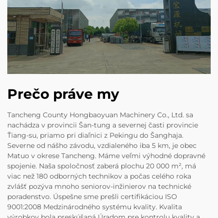
Prečo práve my
Tancheng County Hongbaoyuan Machinery Co., Ltd. sa
nachádza v provincii Šan-tung a severnej časti provincie
Ťiang-su, priamo pri diaľnici z Pekingu do Šanghaja.
Severne od nášho závodu, vzdialeného iba 5 km, je obec
Matuo v okrese Tancheng. Máme veľmi výhodné dopravné
spojenie. Naša spoločnosť zaberá plochu 20 000 m², má
viac než 180 odborných technikov a počas celého roka
zvlášť pozýva mnoho seniorov-inžinierov na technické
poradenstvo. Úspešne sme prešli certifikáciou ISO
9001:2008 Medzinárodného systému kvality. Kvalita
výrobkov bola preskúšaná Úradom pre kontrolu kvality a