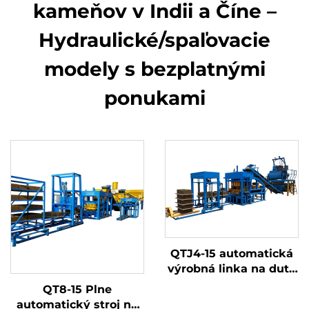
kameňov v Indii a Číne –
Hydraulické/spaľovacie
modely s bezplatnými
ponukami
QTJ4-15 automatická
výrobná linka na duté
a dlažobné bloky
QT8-15 Plne
automatický stroj na