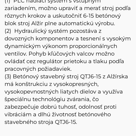
(1)
PLC riadiaci systém s vstupným
zariadením, možno upraviť a merať stroj podľa
rôznych krokov a uskutočniť 6-15 betónový
blok stroj Alžir plne automatickú výrobu.
(2)
Hydraulický systém pozostáva z
dovozných komponentov a tesnení s vysokým
dynamickým výkonom proporcionálnych
ventilov. Pohyb kľúčových valcov možno
ovládať cez regulátor prietoku a tlaku podľa
pracovných požiadaviek.
(3) Betónový stavebný stroj QTJ6-15 z Alžírska
má konštrukciu z vysokopresných,
vysokopevnostných liatych dielov a využíva
špeciálnu technológiu zvárania, čo
zabezpečuje dobrú tuhosť, odolnosť proti
vibráciám a dlhú životnosť betónového
stavebného stroja QTJ6-15.