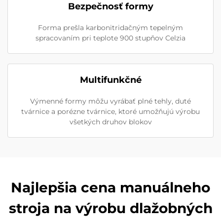
Bezpečnosť formy
Forma prešla karbonitridačným tepelným
spracovaním pri teplote 900 stupňov Celzia
Multifunkčné
Výmenné formy môžu vyrábať plné tehly, duté
tvárnice a porézne tvárnice, ktoré umožňujú výrobu
všetkých druhov blokov
Najlepšia cena manuálneho
stroja na výrobu dlažobných