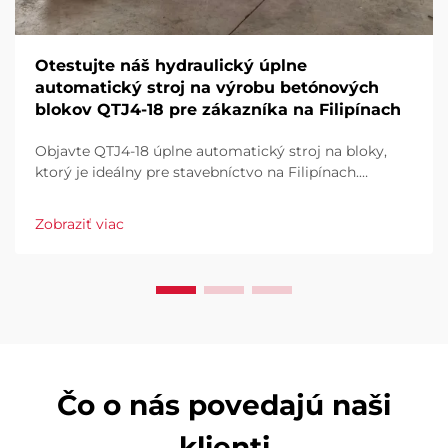
Otestujte náš hydraulický úplne
automatický stroj na výrobu betónových
blokov QTJ4-18 pre zákazníka na Filipínach
Objavte QTJ4-18 úplne automatický stroj na bloky,
ktorý je ideálny pre stavebníctvo na Filipínach.
Efektívne vyrábajte dlaždice, duté a plné bloky. Vysoký
výkon, nízky odpad, plná automatizácia. Vyžiadajte si
Zobraziť viac
ponuku už dnes.
Čo o nás povedajú naši
klienti