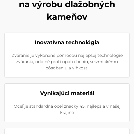
na výrobu dlažobných
kameňov
Inovatívna technológia
Zváranie je vykonané pomocou najlepšej technológie
zvárania, odolné proti opotrebeniu, seizmickému
pôsobeniu a vlhkosti
Vynikajúci materiál
Oceľ je štandardná oceľ značky 45, najlepšia v našej
krajine