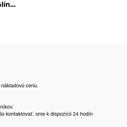
hlíny
troj
ých
vých
ov
a nákladovú cenu.
níkov.
s kontaktovať, sme k dispozícii 24 hodín