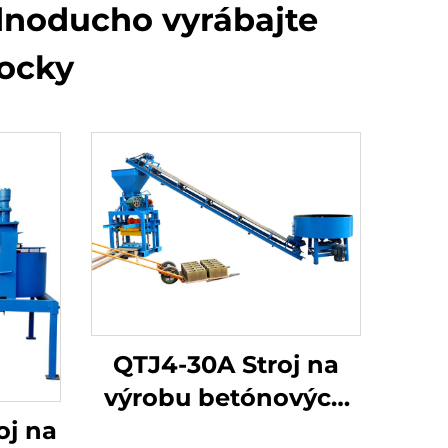
ednoducho vyrábajte
kocky
QTJ4-30A Stroj na
výrobu betónových
blokov
oj na