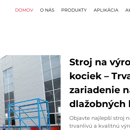
DOMOV
O NÁS
PRODUKTY
APLIKÁCIA
A
Stroj na vý
kociek – Trv
zariadenie n
dlažobných 
Objavte najlepší stroj
trvanlivú a kvalitnú vý