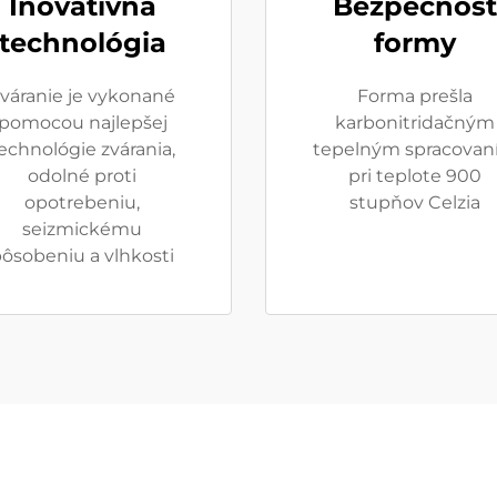
Inovatívna
Bezpečnosť
technológia
formy
váranie je vykonané
Forma prešla
pomocou najlepšej
karbonitridačným
echnológie zvárania,
tepelným spracovan
odolné proti
pri teplote 900
opotrebeniu,
stupňov Celzia
seizmickému
ôsobeniu a vlhkosti