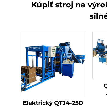
Kúpiť stroj na výr
siln
Q
hyd
Elektrický QTJ4-25D