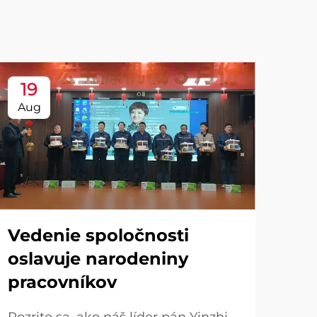
19
Aug
Vedenie spoločnosti
oslavuje narodeniny
pracovníkov
Pozrite sa, ako náš líder pán Yinzhi