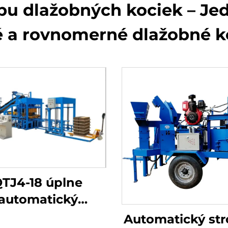
obu dlažobných kociek – J
é a rovnomerné dlažobné 
TJ4-18 úplne
automatický
raulický olejový
Automatický str