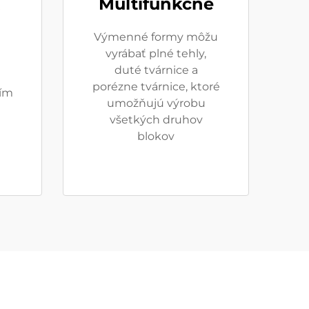
Multifunkčné
Výmenné formy môžu
vyrábať plné tehly,
duté tvárnice a
porézne tvárnice, ktoré
ím
umožňujú výrobu
všetkých druhov
blokov