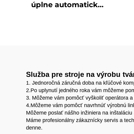
úplne automatický
bet
stroj na výrobu
betónových blokov
Služba pre stroje na výrobu tvá
1. Jednoročná záručná doba na kľúčové kom
2.Po uplynutí jedného roka vám môžeme pomô
3. Môžeme vám pomôcť vyškoliť operátora a
4.Môžeme vám pomôcť navrhnúť výrobnú linku,
Môžeme poslať nášho inžiniera na inštaláciu 
Máme profesionálny zákaznícky servis a tech
denne.