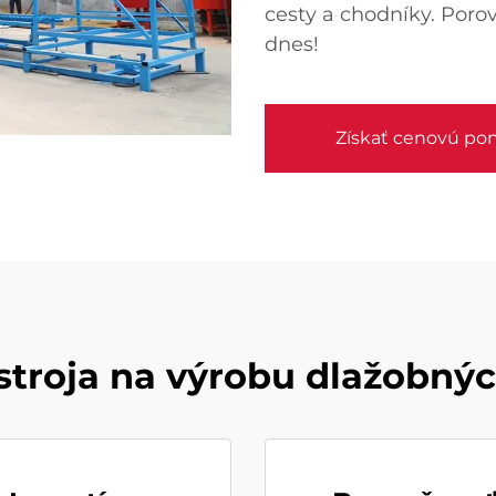
cesty a chodníky. Porov
dnes!
Získať cenovú po
stroja na výrobu dlažobnýc