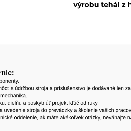
lis na výrobu
výrobu tehál z 
ónových blokov
M7MI SUPPER, s
na výrobu
komprimovan
zemných zámko
tehál a blok
rnic:
ponenty.
cť s údržbou stroja a príslušenstvo je dodávané len z
 mechanika.
 dielňu a poskytnúť projekt kľúč od ruky
a uvedenie stroja do prevádzky a školenie vašich pracov
nické oddelenie, ak máte akékoľvek otázky, neváhajte ná