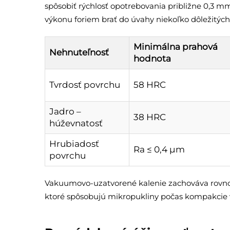
spôsobiť rýchlosť opotrebovania približne 0,3 m
výkonu foriem brať do úvahy niekoľko dôležitých 
Minimálna prahová
Nehnuteľnosť
hodnota
Tvrdosť povrchu
58 HRC
Jadro –
38 HRC
húževnatosť
Hrubiadosť
Ra ≤ 0,4 μm
povrchu
Vakuumovo-uzatvorené kalenie zachováva rovnor
ktoré spôsobujú mikropukliny počas kompakcie 