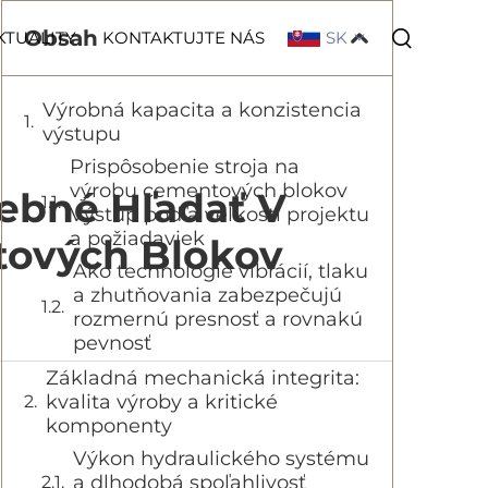
Obsah
SK
KTUALITY
KONTAKTUJTE NÁS
Výrobná kapacita a konzistencia
výstupu
Prispôsobenie stroja na
výrobu cementových blokov
rebné Hľadať V
Výstup podľa veľkosti projektu
a požiadaviek
tových Blokov
Ako technológie vibrácií, tlaku
a zhutňovania zabezpečujú
rozmernú presnosť a rovnakú
pevnosť
Základná mechanická integrita:
kvalita výroby a kritické
komponenty
Výkon hydraulického systému
a dlhodobá spoľahlivosť