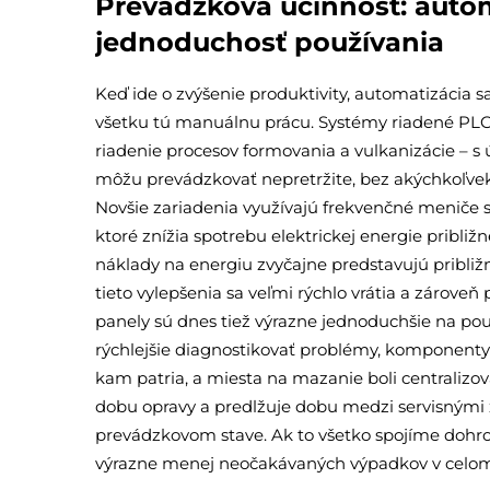
Prevádzková účinnosť: autom
jednoduchosť používania
Keď ide o zvýšenie produktivity, automatizácia s
všetku tú manuálnu prácu. Systémy riadené PLC 
riadenie procesov formovania a vulkanizácie – s
môžu prevádzkovať nepretržite, bez akýchkoľvek 
Novšie zariadenia využívajú frekvenčné meniče 
ktoré znížia spotrebu elektrickej energie približ
náklady na energiu zvyčajne predstavujú približ
tieto vylepšenia sa veľmi rýchlo vrátia a zárove
panely sú dnes tiež výrazne jednoduchšie na p
rýchlejšie diagnostikovať problémy, komponenty 
kam patria, a miesta na mazanie boli centralizova
dobu opravy a predlžuje dobu medzi servisnými 
prevádzkovom stave. Ak to všetko spojíme dohr
výrazne menej neočakávaných výpadkov v celo