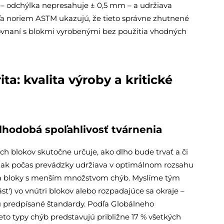
 – odchýlka nepresahuje ± 0,5 mm – a udržiava
dľa noriem ASTM ukazujú, že tieto správne zhutnené
rovnaní s blokmi vyrobenými bez použitia vhodných
a: kvalita výroby a kritické
hodobá spoľahlivosť tvárnenia
h blokov skutočne určuje, ako dlho bude trvať a či
tlak počas prevádzky udržiava v optimálnom rozsahu
ba bloky s menším množstvom chýb. Myslíme tým
ást') vo vnútri blokov alebo rozpadajúce sa okraje –
jú predpísané štandardy. Podľa Globálneho
to typy chýb predstavujú približne 17 % všetkých