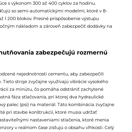
úce s výkonom 300 až 400 cyklov za hodinu.
edčujú so semi-automatickými modelmi, ktoré v 8-
až 1 200 blokov. Presné prispôsobenie výstupu
očným nákladom a zároveň zabezpečiť dodávky na
a zhutňovania zabezpečujú rozmernú
dzené nejednotnosti cementu, aby zabezpečili
Tieto stroje zvyčajne využívajú vibrácie vysokého
brácií za minútu, čo pomáha odstrániť zachytené
tná fáza stlačovania, pri ktorej dva hydraulické
rcový palec (psi) na materiál. Táto kombinácia zvyčajne
ité pri stavbe konštrukcií, ktoré musia udržať
nastaviteľnými nastaveniami stlačenia, ktoré menia
nzory v reálnom čase zisťujú o obsahu vlhkosti. Celý