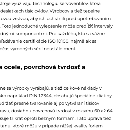
oje využívajú technológiu servoventilov, ktorá
 desiatkach tisíc cyklov. Výrobcovia tiež tepelne
tovou vrstvou, aby ich ochránili pred opotrebovaním
to jednoduché vylepšenie môže predĺžiť intervaly
ardnými komponentmi. Pre každého, kto sa vážne
hľadávanie certifikácie ISO 10100, najmä ak sa
počas výrobných sérií neustále mení.
a ocele, povrchová tvrdosť a
ne sa výrobky vyrábajú, a tiež celkové náklady v
ako napríklad DIN 1.2344, obsahujú špeciálne zliatiny
žať presné tvarovanie aj po vytváraní tisícov
pravu, dosiahnu povrchovú tvrdosť v rozsahu 60 až 64
šuje trikrát oproti bežným formám. Táto úprava tiež
anu, ktoré môžu v prípade nižšej kvality foriem