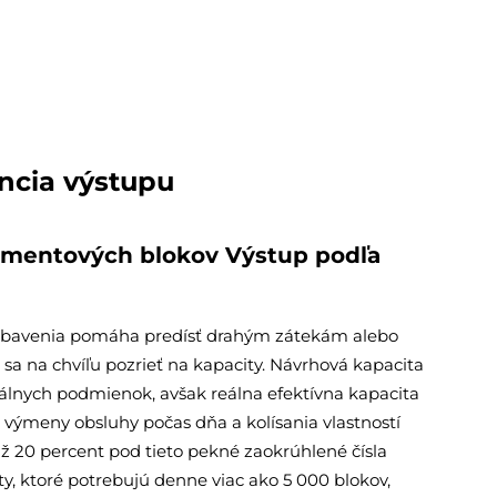
ncia výstupu
cementových blokov
Výstup podľa
 vybavenia pomáha predísť drahým zátekám alebo
 sa na chvíľu pozrieť na kapacity. Návrhová kapacita
deálnych podmienok, avšak reálna efektívna kapacita
výmeny obsluhy počas dňa a kolísania vlastností
až 20 percent pod tieto pekné zaokrúhlené čísla
ty, ktoré potrebujú denne viac ako 5 000 blokov,