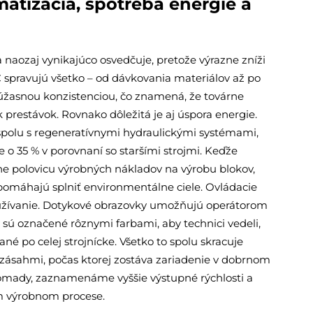
atizácia, spotreba energie a
a naozaj vynikajúco osvedčuje, pretože výrazne zníži
spravujú všetko – od dávkovania materiálov až po
 úžasnou konzistenciou, čo znamená, že továrne
prestávok. Rovnako dôležitá je aj úspora energie.
spolu s regeneratívnymi hydraulickými systémami,
ne o 35 % v porovnaní so staršími strojmi. Keďže
ne polovicu výrobných nákladov na výrobu blokov,
ň pomáhajú splniť environmentálne ciele. Ovládacie
oužívanie. Dotykové obrazovky umožňujú operátorom
sú označené rôznymi farbami, aby technici vedeli,
né po celej strojnícke. Všetko to spolu skracuje
zásahmi, počas ktorej zostáva zariadenie v dobrnom
omady, zaznamenáme vyššie výstupné rýchlosti a
m výrobnom procese.