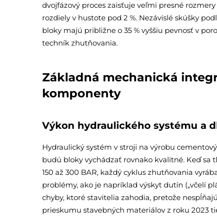
dvojfázový proces zaisťuje veľmi presné rozmery
rozdiely v hustote pod 2 %. Nezávislé skúšky po
bloky majú približne o 35 % vyššiu pevnosť v po
techník zhutňovania.
Základná mechanická integrit
komponenty
Výkon hydraulického systému a dl
Hydraulický systém v stroji na výrobu cementovýc
budú bloky vychádzať rovnako kvalitné. Keď sa 
150 až 300 BAR, každý cyklus zhutňovania vyrá
problémy, ako je napríklad výskyt dutín („včelí pl
chyby, ktoré stavitelia zahodia, pretože nespĺňa
prieskumu stavebných materiálov z roku 2023 tie