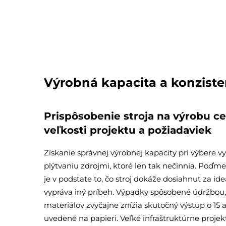
Výrobná kapacita a konziste
Prispôsobenie stroja na výrobu 
veľkosti projektu a požiadaviek
Získanie správnej výrobnej kapacity pri výbere
plýtvaniu zdrojmi, ktoré len tak nečinnia. Poďme
je v podstate to, čo stroj dokáže dosiahnuť za i
vypráva iný príbeh. Výpadky spôsobené údržbou, 
materiálov zvyčajne znížia skutočný výstup o 15 
uvedené na papieri. Veľké infraštruktúrne projek