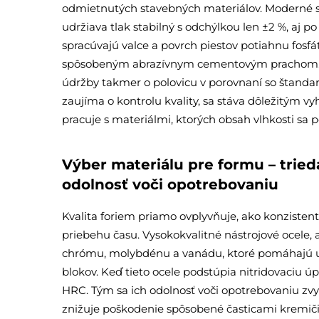
odmietnutých stavebných materiálov. Moderné str
udržiava tlak stabilný s odchýlkou len ±2 %, aj po
spracúvajú valce a povrch piestov potiahnu fosfá
spôsobeným abrazívnym cementovým prachom. To
údržby takmer o polovicu v porovnaní so štand
zaujíma o kontrolu kvality, sa stáva dôležitým vy
pracuje s materiálmi, ktorých obsah vlhkosti sa 
Výber materiálu pre formu – tried
odolnosť voči opotrebovaniu
Kvalita foriem priamo ovplyvňuje, ako konzistent
priebehu času. Vysokokvalitné nástrojové ocele, 
chrómu, molybdénu a vanádu, ktoré pomáhajú udr
blokov. Keď tieto ocele podstúpia nitridovaciu ú
HRC. Tým sa ich odolnosť voči opotrebovaniu zvy
znižuje poškodenie spôsobené časticami kremičit