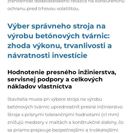
zraniteľnosť dodávateľského reťazca na konkurenčnú
ochranu pred trhovou volatilitou.
Výber správneho stroja na
výrobu betónových tvárnic:
zhoda výkonu, trvanlivosti a
návratnosti investície
Hodnotenie presného inžinierstva,
servisnej podpory a celkových
nákladov vlastníctva
Stavitelia musia pri výbere stroja na výrobu
betónových tvárnic uprednostniť presné inžinierstvo.
Stroje s prísnymi tolerančnými hodnotami (±1 mm)
znižujú medzery v maltách a konštrukčné slabiny, čo
sa priamo prejavuje bezpečnejšími a trvákatejšími