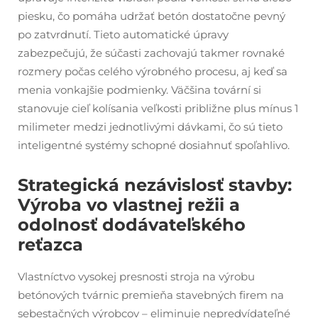
piesku, čo pomáha udržať betón dostatočne pevný
po zatvrdnutí. Tieto automatické úpravy
zabezpečujú, že súčasti zachovajú takmer rovnaké
rozmery počas celého výrobného procesu, aj keď sa
menia vonkajšie podmienky. Väčšina tovární si
stanovuje cieľ kolísania veľkosti približne plus mínus 1
milimeter medzi jednotlivými dávkami, čo sú tieto
inteligentné systémy schopné dosiahnuť spoľahlivo.
Strategická nezávislosť stavby:
Výroba vo vlastnej režii a
odolnosť dodávateľského
reťazca
Vlastníctvo vysokej presnosti stroja na výrobu
betónových tvárnic premieňa stavebných firem na
sebestačných výrobcov – eliminuje nepredvídateľné