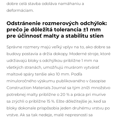
dobre celá stavba odoláva namáhaniu a
deformáciam.
Odstránenie rozmerových odchýlok:
prečo je dôležitá tolerancia ±1 mm
pre účinnosť malty a stabilitu stien
Správne rozmery majú veľký vplyv na to, ako dobre sa
budovy postavia a držia dokopy. Moderné stroje, ktoré
udržiavajú bloky s odchýlkou približne 1 mm na
všetkých stranách, umožňujú murárom vytvárať
maltové spáry tenšie ako 10 mm. Podľa
minuloročného výskumu publikovaného v časopise
Construction Materials Journal sa tým zníži množstvo
potrebnej malty približne o 20 % a práca pri murive
sa zrýchli o približne 15 %. Ešte dôležitejšie je, keď sa
bloky dokonale prispôsobia jeden druhému vrstvu po
vrstve. Ak sa tak nedeje, malé nepresnosti sa