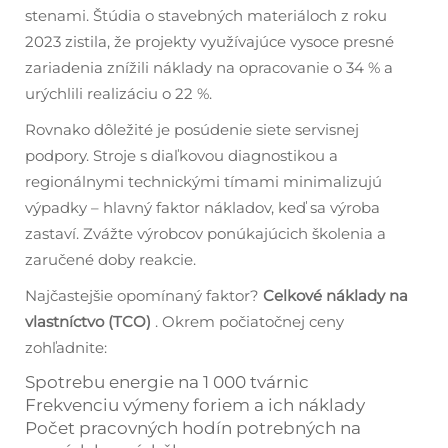
stenami. Štúdia o stavebných materiáloch z roku
2023 zistila, že projekty využívajúce vysoce presné
zariadenia znížili náklady na opracovanie o 34 % a
urýchlili realizáciu o 22 %.
Rovnako dôležité je posúdenie siete servisnej
podpory. Stroje s diaľkovou diagnostikou a
regionálnymi technickými tímami minimalizujú
výpadky – hlavný faktor nákladov, keď sa výroba
zastaví. Zvážte výrobcov ponúkajúcich školenia a
zaručené doby reakcie.
Najčastejšie opomínaný faktor?
Celkové náklady na
vlastníctvo (TCO)
. Okrem počiatočnej ceny
zohľadnite:
Spotrebu energie na 1 000 tvárnic
Frekvenciu výmeny foriem a ich náklady
Počet pracovných hodín potrebných na