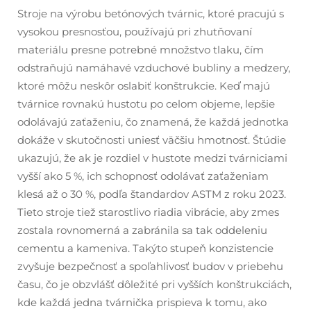
Stroje na výrobu betónových tvárnic, ktoré pracujú s
vysokou presnosťou, používajú pri zhutňovaní
materiálu presne potrebné množstvo tlaku, čím
odstraňujú namáhavé vzduchové bubliny a medzery,
ktoré môžu neskôr oslabiť konštrukcie. Keď majú
tvárnice rovnakú hustotu po celom objeme, lepšie
odolávajú zaťaženiu, čo znamená, že každá jednotka
dokáže v skutočnosti uniesť väčšiu hmotnosť. Štúdie
ukazujú, že ak je rozdiel v hustote medzi tvárniciami
vyšší ako 5 %, ich schopnosť odolávať zaťaženiam
klesá až o 30 %, podľa štandardov ASTM z roku 2023.
Tieto stroje tiež starostlivo riadia vibrácie, aby zmes
zostala rovnomerná a zabránila sa tak oddeleniu
cementu a kameniva. Takýto stupeň konzistencie
zvyšuje bezpečnosť a spoľahlivosť budov v priebehu
času, čo je obzvlášť dôležité pri vyšších konštrukciách,
kde každá jedna tvárnička prispieva k tomu, ako