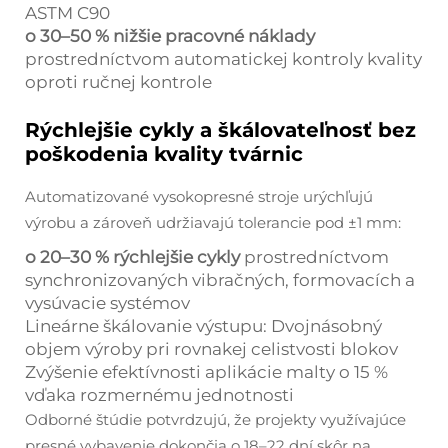
ASTM C90
o 30–50 % nižšie pracovné náklady
prostredníctvom automatickej kontroly kvality
oproti ručnej kontrole
Rýchlejšie cykly a škálovateľnosť bez
poškodenia kvality tvárnic
Automatizované vysokopresné stroje urýchľujú
výrobu a zároveň udržiavajú tolerancie pod ±1 mm:
o 20–30 % rýchlejšie cykly
prostredníctvom
synchronizovaných vibračných, formovacích a
vysúvacie systémov
Lineárne škálovanie výstupu: Dvojnásobný
objem výroby pri rovnakej celistvosti blokov
Zvýšenie efektívnosti aplikácie malty o 15 %
vďaka rozmernému jednotnosti
Odborné štúdie potvrdzujú, že projekty využívajúce
presné vybavenie dokončia o 18–22 dní skôr na