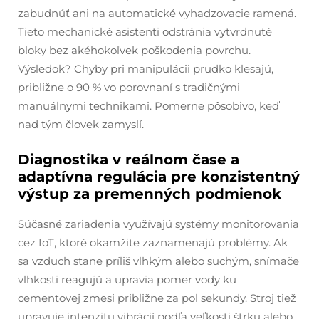
zabudnúť ani na automatické vyhadzovacie ramená.
Tieto mechanické asistenti odstránia vytvrdnuté
bloky bez akéhokoľvek poškodenia povrchu.
Výsledok? Chyby pri manipulácii prudko klesajú,
približne o 90 % vo porovnaní s tradičnými
manuálnymi technikami. Pomerne pôsobivo, keď
nad tým človek zamyslí.
Diagnostika v reálnom čase a
adaptívna regulácia pre konzistentný
výstup za premenných podmienok
Súčasné zariadenia využívajú systémy monitorovania
cez IoT, ktoré okamžite zaznamenajú problémy. Ak
sa vzduch stane príliš vlhkým alebo suchým, snímače
vlhkosti reagujú a upravia pomer vody ku
cementovej zmesi približne za pol sekundy. Stroj tiež
upravuje intenzitu vibrácií podľa veľkosti štrku alebo