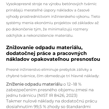
Vysokopresné stroje na výrobu betónových tvárnic
prinášajú merateľné úspory nákladov a časové
výhody prostredníctvom inžinierskeho výkonu. Tieto
systémy menia ekonómiu projektov od základov až
po dokončenie tým, že minimalizujú rozmery
odchýlok a nekonzistencie materiálu.
Znižovanie odpadu materiálu,
dodatočnej práce a pracovných
nákladov opakovateľnou presnosťou
Presné inžinierstvo eliminuje prebytok zálivky a
chybné tvárnice, čím obmedzuje tri hlavné náklady:
Zníženie odpadu materiálu
o 12–18 %
zabezpečením presného objemu zmesi na
jednu tvárnicu (NIST IR 8426, 2023)
Takmer nulové náklady na dodatočnú prácu
dosiahnutím 99,5 % zhody so štandardmi