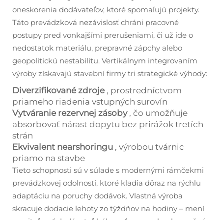
oneskorenia dodávateľov, ktoré spomaľujú projekty.
Táto prevádzková nezávislosť chráni pracovné
postupy pred vonkajšími prerušeniami, či už ide o
nedostatok materiálu, prepravné zápchy alebo
geopolitickú nestabilitu. Vertikálnym integrovaním
výroby získavajú stavební firmy tri strategické výhody:
Diverzifikované zdroje
, prostredníctvom
priameho riadenia vstupných surovín
Vytváranie rezervnej zásoby
, čo umožňuje
absorbovať nárast dopytu bez prirážok tretích
strán
Ekvivalent nearshoringu
, výrobou tvárnic
priamo na stavbe
Tieto schopnosti sú v súlade s modernými rámčekmi
prevádzkovej odolnosti, ktoré kladia dôraz na rýchlu
adaptáciu na poruchy dodávok. Vlastná výroba
skracuje dodacie lehoty zo týždňov na hodiny – mení