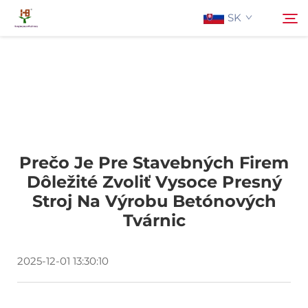
SK
O Nás
Hľadať
Produkty
Prečo Je Pre Stavebných Firem
Aplikácia
Dôležité Zvoliť Vysoce Presný
Stroj Na Výrobu Betónových
Aktuality
Tvárnic
Kontaktujte Nás
2025-12-01 13:30:10