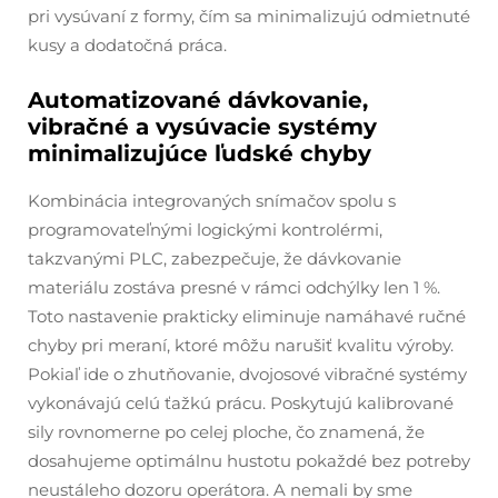
pri vysúvaní z formy, čím sa minimalizujú odmietnuté
kusy a dodatočná práca.
Automatizované dávkovanie,
vibračné a vysúvacie systémy
minimalizujúce ľudské chyby
Kombinácia integrovaných snímačov spolu s
programovateľnými logickými kontrolérmi,
takzvanými PLC, zabezpečuje, že dávkovanie
materiálu zostáva presné v rámci odchýlky len 1 %.
Toto nastavenie prakticky eliminuje namáhavé ručné
chyby pri meraní, ktoré môžu narušiť kvalitu výroby.
Pokiaľ ide o zhutňovanie, dvojosové vibračné systémy
vykonávajú celú ťažkú prácu. Poskytujú kalibrované
sily rovnomerne po celej ploche, čo znamená, že
dosahujeme optimálnu hustotu pokaždé bez potreby
neustáleho dozoru operátora. A nemali by sme