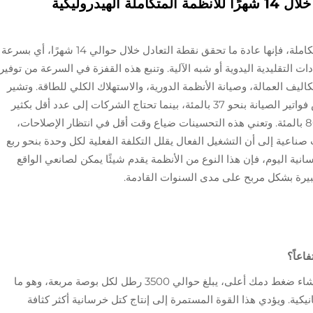
تحليل نقطة التعادل: استرداد التكلفة خلال 14 شهرًا للأنظمة المتكاملة الهيدروليكية
عندما يتعلق الأمر بالأنظمة الهيدروليكية الآلية المتكاملة، فإنها عادة ما تحقق نقطة التعادل خلال حوالي 14 شهرًا، أي بسرعة
ًا مقارنة بالإعدادات التقليدية اليدوية أو شبه الآلية. وتنبع هذه القفزة في السرعة من توفير
ليف العمالة، وصيانة الأنظمة الدورية، والاستهلاك الكلي للطاقة. وتشير
الأرقام على مدى فترة خمس سنوات إلى انخفاض فواتير الصيانة بنحو 37 بالمئة، بينما تحتاج الشركات إلى عدد أقل بكثير
من المشغلين نظرًا لأن الطلب ينخفض بأكثر من 80 بالمئة. وتعني هذه التحسينات ضياع وقت أقل في انتظار الإصلاحات،
اعية إلى أن التشغيل الفعال يقلل التكلفة الفعلية لكل وحدة بنحو ربع
انية اليوم، فإن هذا النوع من الأنظمة يقدم شيئًا يمكن لصانعي الواقع
بيرة بشكل مربح على مدى السنوات القادمة.
فاعاً؟
تستخدم الأنظمة الهيدروليكية ديناميكا السوائل لإنشاء ضغط دمك أعلى، يبلغ حوالي 3500 رطل لكل بوصة مربعة، وهو ما
ية. ويؤدي هذا القوة المستمرة إلى إنتاج كتل خرسانية أكثر كثافة