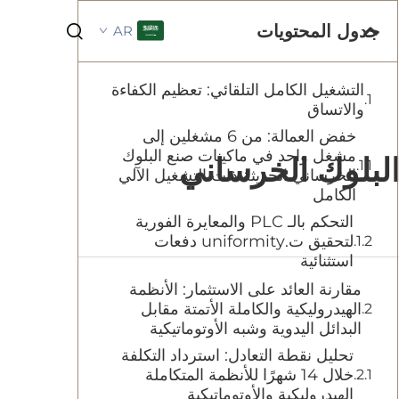
جدول المحتويات
AR
التشغيل الكامل التلقائي: تعظيم الكفاءة
والاتساق
خفض العمالة: من 6 مشغلين إلى
مشغل واحد في ماكينات صنع البلوك
ع البلوك الخرساني
الخرساني الحديثة ذات التشغيل الآلي
الكامل
التحكم بالـ PLC والمعايرة الفورية
لتحقيق ت.uniformity دفعات
استثنائية
مقارنة العائد على الاستثمار: الأنظمة
الهيدروليكية والكاملة الأتمتة مقابل
البدائل اليدوية وشبه الأوتوماتيكية
تحليل نقطة التعادل: استرداد التكلفة
خلال 14 شهرًا للأنظمة المتكاملة
الهيدروليكية والأوتوماتيكية