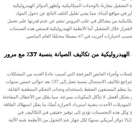
ادة بنسبة 40٪ تقريبًا في مدة التشغيل مقارنةً بالوحدات الميكانيكية. وتُظهر الدوائر الهيدروليكية
ير في مواقع البناء، مما يعني تقليل التلف الناتج عن دخول المواد
الميكانيكية من مشاكل في علب التروس تنجم عن عدم قدرتها على تحمل
لاهتزاز خلال التشغيل. أما الأنظمة الهيدروليكية فتمتص هذه الصدمات
الفوائد طويلة الأمد: لماذا تقلل الآلات الهيدروليكية من تكاليف الصيانة بنسبة 37٪ مع مرور
لسلات وأجزاء القابض المزعجة التي تُسبب عادةً العديد من المشكلات.
يعني هذا التبسيط أن حدوث الأعطال يصبح أقل، وتتراجع تكاليف الاستبدال بنسبة تصل إلى 37٪ بعد حوالي خمس سنوات
عندما ينظم المصنعون الضغط باستخدام وحدات التحكم المنطقية القابلة
ن معداتهم بشكل أفضل. لا تتآكل المكونات بسرعة، مما يقلل من الأعطال المفاجئة
نسبة 52٪ تقريبًا. كما تأتي الموديلات الأحدث بتقنية استرداد الحرارة أيضًا، ما يقلل استهلاك الطاقة
إنتاج. وكل هذه التحسينات تؤدي إلى توفير حقيقي في التكاليف. في
المتوسط، تشير الشركات إلى توفير ما يقارب 15,200 دولار أمريكي سنويًا لكل جهاز عند التحول من الأنظمة شبه الآلية