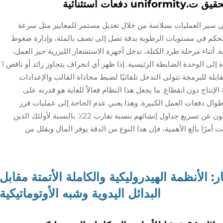
حدات التحكم القابلة للبرمجة (PLCs) على سير العمليات بسلاسة من خلال تعديل مستمر للمعايير مثل سرعة
دورة في الدقيقة، والتحكم في مستويات الرطوبة بدقة تصل إلى نصف بالمئة، وإدارة ضغوط
ى 3,200 رطل/بوصة مربعة. أثناء مرحلة طرد الكتلة، تدخل أجهزة الاستشعار الليزرية حيز العمل،
حيث تراقب الأبعاد باستمرار وترسل بيانات مباشرة إلى الوحدة الضابطة الرئيسية. إذا ظهر أي انحراف يتجاوز زائد أو ناقص 1
لة للبرمجة تتولى التدخل تلقائيًا لضبط محاذاة القالب والإعدادات
إنتاج دون انقطاع. ما يجعل هذا النظام فعالاً للغاية هو قدرته على
يبلغ حوالي 99.4٪ في الأبعاد طوال دفعات العمل الكبيرة. وهذا يعني عدم الحاجة إلى عمليات فرز
تستغرق وقتًا طويلًا في مواقع العمل، ويُبلّغ المقاولون عن تسريع جداول إنشائهم بنسبة تقارب 22٪. بالنسبة لأولئك الذين
أمرًا بالغ الأهمية، فإن هذا النوع من الدقة يوفر المال ويقلل من
ر: الأنظمة الهيدروليكية والكاملة الأتمتة مقابل
البدائل اليدوية وشبه الأوتوماتيكية