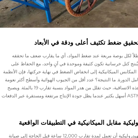
تحقيق ضغط تكثيف أعلى ودقة في الأبعاد
 للنظام الهيدروليكي أن يولد حوالي 3500 رطلاً لكل بوصة مربعة عند ضغط المواد، أي ما يقارب ضعف ما تحققه
ُنتج كتل خرسانية تكون كثيفة وموحدة في آنٍ واحد، مع الحفاظ على
ل المكابس الميكانيكية إلى انخفاض الضغط في نهاية حركتها، فإن الأنظمة
مل الدورة. ما النتيجة؟ عدد أقل من الجيوب الهوائية وأسطح أكثر نعومة
في المنتجات النهائية. كما يستفيد المصنعون من هذه الاتساقية، حيث تقلل من هدر المواد بنسبة تقارب 19 بالمئة. ويصبح
الامتثال لمتطلبات صارمة في القطاع مثل ASTM C90 أسهل بكثير عندما يظل جودة الإنتاج مرتفعة ومستقرة عبر الدفعات
وليكية مقابل الميكانيكية في التطبيقات الواقعية
يمكن لآلات صنع البلوك الخرساني ذات الأنظمة الهيدروليكية أن تعمل لمدة تقارب 12,000 ساعة قبل الحاجة إلى صيانة