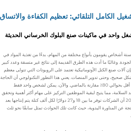
شغيل الكامل التلقائي: تعظيم الكفاءة والاتساق
شغلين إلى مشغل واحد في ماكينات صنع البلوك الخرساني الحديثة
تة أشخاص يقومون بأنواع مختلفة من المهام، بدءًا من تغذية المواد في
لجودة. وغالبًا ما أدت هذه الطرق القديمة إلى نتائج غير متسقة وعدد كبير
فإن آلات صنع الكتل الأوتوماتيكية تعتمد على الروبوتات التي تتولى معظم
شكل صحيح، وحتى تدوير المنصات. يعني هذا التطور التكنولوجي أن الحاجة
إلى مشغلين أصبحت أقل بكثير حاليًا، وتُقدَّر بنسبة أقل بحوالي 80٪ مقارنة بالماضي. والآن، يمكن لشخص واحد فقط
د السلامة، مما يتيح لبقية الموظفين التركيز على مهام أكثر أهمية وتحقق
قيمة مضافة فعلية. وتُظهر بيانات الصناعة لعام 2023 أن الشركات توفر ما بين 18 و27 دولارًا لكل ألف كتلة يتم إنتاجها بعد
اتجة عن المناورة اليدوية، حيث كانت تلك الحوادث تمثل سابقًا نحو ثلث