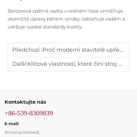
Senzorová zpětná vazba v reálném čase umožňuje
okamžité úpravy během výroby, zabraňuje vadám a
udržuje vysoké standardy kvality.
Předchozí :
Proč moderní stavitelé upřednostňují stroj na výrobu betonových tvárnic pro trvanlivé cihly
Další:
Klíčové vlastnosti, které činí stroj na výrobu betonových tvárnic nezbytným pro stavebnictví
Kontaktujte nás
+86-539-8309839
E-mail:
[email protected]