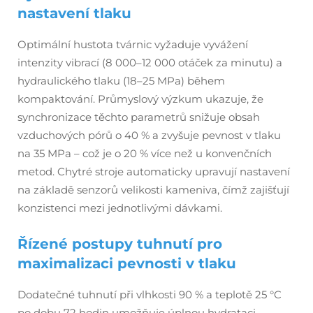
nastavení tlaku
Optimální hustota tvárnic vyžaduje vyvážení
intenzity vibrací (8 000–12 000 otáček za minutu) a
hydraulického tlaku (18–25 MPa) během
kompaktování. Průmyslový výzkum ukazuje, že
synchronizace těchto parametrů snižuje obsah
vzduchových pórů o 40 % a zvyšuje pevnost v tlaku
na 35 MPa – což je o 20 % více než u konvenčních
metod. Chytré stroje automaticky upravují nastavení
na základě senzorů velikosti kameniva, čímž zajišťují
konzistenci mezi jednotlivými dávkami.
Řízené postupy tuhnutí pro
maximalizaci pevnosti v tlaku
Dodatečné tuhnutí při vlhkosti 90 % a teplotě 25 °C
po dobu 72 hodin umožňuje úplnou hydrataci