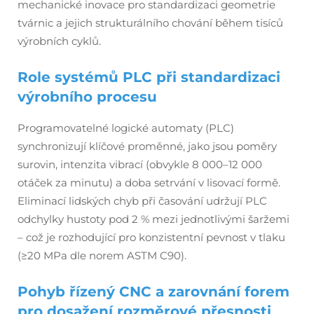
mechanické inovace pro standardizaci geometrie
tvárnic a jejich strukturálního chování během tisíců
výrobních cyklů.
Role systémů PLC při standardizaci
výrobního procesu
Programovatelné logické automaty (PLC)
synchronizují klíčové proměnné, jako jsou poměry
surovin, intenzita vibrací (obvykle 8 000–12 000
otáček za minutu) a doba setrvání v lisovací formě.
Eliminací lidských chyb při časování udržují PLC
odchylky hustoty pod 2 % mezi jednotlivými šaržemi
– což je rozhodující pro konzistentní pevnost v tlaku
(≥20 MPa dle norem ASTM C90).
Pohyb řízený CNC a zarovnání forem
pro dosažení rozměrové přesnosti