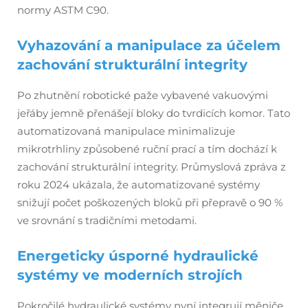
normy ASTM C90.
Vyhazování a manipulace za účelem
zachování strukturální integrity
Po zhutnění robotické paže vybavené vakuovými
jeřáby jemně přenášejí bloky do tvrdicích komor. Tato
automatizovaná manipulace minimalizuje
mikrotrhliny způsobené ruční prací a tím dochází k
zachování strukturální integrity. Průmyslová zpráva z
roku 2024 ukázala, že automatizované systémy
snižují počet poškozených bloků při přepravě o 90 %
ve srovnání s tradičními metodami.
Energeticky úsporné hydraulické
systémy ve moderních strojích
Pokročilé hydraulické systémy nyní integrují měniče