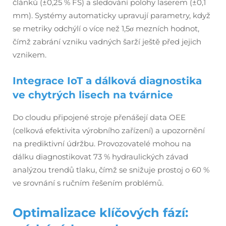
článků (±0,25 % FS) a sledování polohy laserem (±0,1
mm). Systémy automaticky upravují parametry, když
se metriky odchýlí o více než 1,5σ mezních hodnot,
čímž zabrání vzniku vadných šarží ještě před jejich
vznikem.
Integrace IoT a dálková diagnostika
ve chytrých lisech na tvárnice
Do cloudu připojené stroje přenášejí data OEE
(celková efektivita výrobního zařízení) a upozornění
na prediktivní údržbu. Provozovatelé mohou na
dálku diagnostikovat 73 % hydraulických závad
analýzou trendů tlaku, čímž se snižuje prostoj o 60 %
ve srovnání s ručním řešením problémů.
Optimalizace klíčových fází: