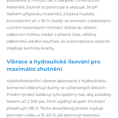
publikovaný minulý rok v časopise Construction
Materials Journal to potvrzuje a ukazuje, že při
řádném přípravku materiálů zůstává hustota
konzistentní až o 30 % častěji ve srovnání s klasickými
ručními technikami míchání. Ačkoli se někteří
odborníci mohou hádat o přesná čísla, většina
odborníků odvětví souhlasí, že automatizace výrazně
zlepšuje kontrolu kvality.
Vibrace a hydraulické lisování pro
maximální zhutnění
Vysokofrekvenční vibrace spárované s hydraulickou
kompresí odstraňují dutiny ve vylisovaných blocích.
Přední výrobci kalibrují tyto systémy tak, aby působily
tlakem až 2 500 psi, čímž zajišťují stupeň zhutnění
přesahující 98 %. Tento dvoufázový proces zvyšuje
pevnost v tlaku o 15–20 %, jak potvrzují testovací