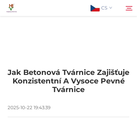
CS
Informace o nás
Hledat
Produkty
Jak Betonová Tvárnice Zajišťuje
Aplikace
Konzistentní A Vysoce Pevné
Tvárnice
Aktuality
2025-10-22 19:43:39
Kontaktujte nás