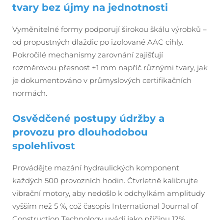
tvary bez újmy na jednotnosti
Vyměnitelné formy podporují širokou škálu výrobků –
od propustných dlaždic po izolované AAC cihly.
Pokročilé mechanismy zarovnání zajišťují
rozměrovou přesnost ±1 mm napříč různými tvary, jak
je dokumentováno v průmyslových certifikačních
normách.
Osvědčené postupy údržby a
provozu pro dlouhodobou
spolehlivost
Provádějte mazání hydraulických komponent
každých 500 provozních hodin. Čtvrletně kalibrujte
vibrační motory, aby nedošlo k odchylkám amplitudy
vyšším než 5 %, což časopis
International Journal of
Construction Technology
uvádí jako příčinu 12%