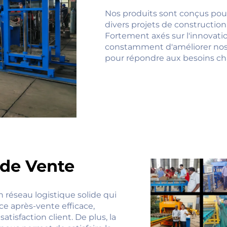
Nos produits sont conçus pour
divers projets de construction, 
Fortement axés sur l'innovati
constamment d'améliorer nos o
pour répondre aux besoins ch
 de Vente
n réseau logistique solide qui
ice après-vente efficace,
tisfaction client. De plus, la