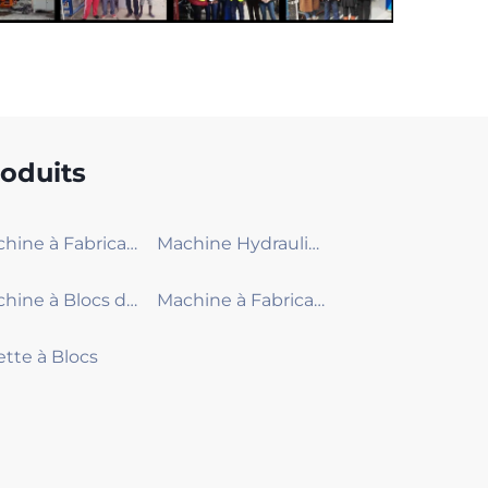
oduits
Machine à Fabrication de Blocs Moyenne
Machine Hydraulique à Blocs de Béton de Plus Grande Capacité
Machine à Blocs de Béton Petite
Machine à Fabrication de Briques en Terre Comprimée
ette à Blocs