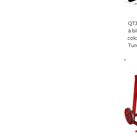
QTJ
à b
col
Tur