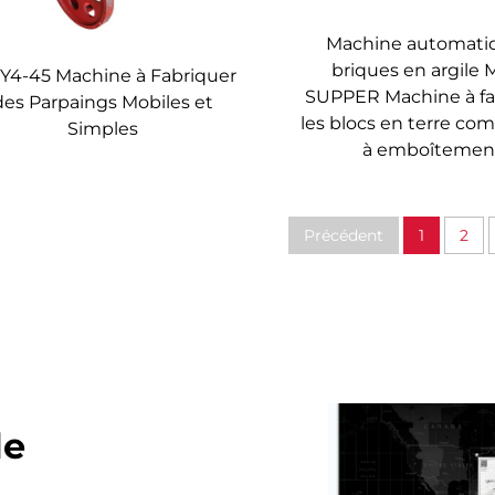
Machine automati
briques en argile
4-45 Machine à Fabriquer
SUPPER Machine à fa
des Parpaings Mobiles et
les blocs en terre co
Simples
à emboîtemen
Précédent
1
2
le