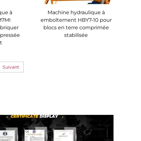
que à
Machine hydraulique à
 M7MI
emboîtement HBY7-10 pour
briquer
blocs en terre comprimée
mpressée
stabilisée
t
Suivant