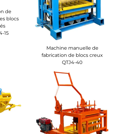
on de
es blocs
vés
4-15
Machine manuelle de
fabrication de blocs creux
QTJ4-40