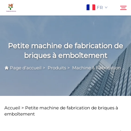
FR
À Propos De Nous
Rechercher
Petite machine de fabrication de
Produits
briques à emboîtement
Page d’accueil
>
Produits
>
Machine à Fabrication de Briques en Terre Comprimée
Application
Actualités
Contactez-Nous
Accueil >
Petite machine de fabrication de briques à
emboîtement