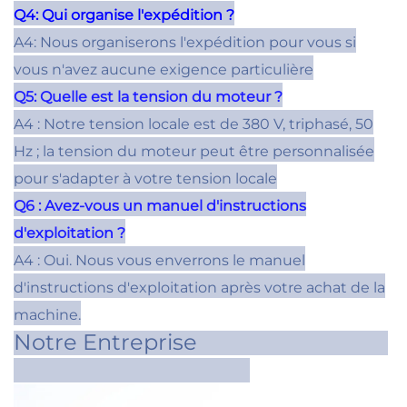
Q4: Qui organise l'expédition ?
A4: Nous organiserons l'expédition pour vous si
vous n'avez aucune exigence particulière
Q5: Quelle est la tension du moteur ?
A4 : Notre tension locale est de 380 V, triphasé, 50
Hz ; la tension du moteur peut être personnalisée
pour s'adapter à votre tension locale
Q6 : Avez-vous un manuel d'instructions
d'exploitation ?
A4 : Oui. Nous vous enverrons le manuel
d'instructions d'exploitation après votre achat de la
machine.
Notre Entreprise