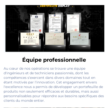
Équipe professionnelle
Au cœur de nos opérations se trouve une équipe
d'ingénieurs et de techniciens passionnés, dont les
compétences s'exercent dans divers domaines tout en
étant motivés par l'innovation. Cet engagement envers
l'excellence nous a permis de développer un portefeuille de
produits non seulement efficaces et durables, mais aussi
personnalisables pour répondre aux besoins spécifiques des
clients du monde entier.