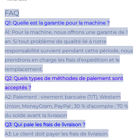
FAQ
Q1: Quelle est la garantie pour la machine ?
A1: Pour la machine, nous offrons une garantie de 1
an. Si tout problème de qualité lié à notre
responsabilité survient pendant cette période, nous
prendrons en charge les frais d'expédition et le
remplacement.
Q2: Quels types de méthodes de paiement sont
acceptés ?
A2: Paiement : virement bancaire (T/T), Western
Union, MoneyGram, PayPal ; 30 % d'acompte ; 70 %
du solde avant la livraison
Q3: Qui paie les frais de livraison ?
A3: Le client doit payer les frais de livraison.