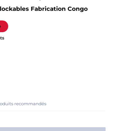
rlockables Fabrication Congo
e
ts
oduits recommandés