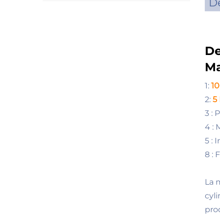
De
De
Ma
1:
1
2:
5
3 :
4 :
5 :
8 : 
La 
cyl
pro