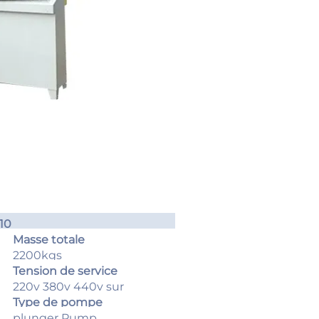
10
Masse totale
2200kgs
Tension de service
220v 380v 440v sur
demande.
Type de pompe
plunger Pump