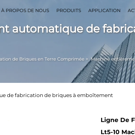
À PROPOS DE NOUS
PRODUITS
APPLICATION
AC
t automatique de fabrica
ation de Briques en Terre Comprimée
>
Machine entièrement a
e de fabrication de briques à emboîtement
Ligne De F
Lt5-10 Mac