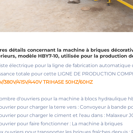
res détails concernant la machine à briques décorativ
érieurs, modèle HBY7-10, utilisée pour la production 
: Liste électrique pour la ligne de fabrication automatiq
ssance totale pour cette LIGNE DE PRODUCTION COMP
V/380V/415V/440V TRIHASE 50HZ/60HZ
Nombre d'ouvriers pour la machine à blocs hydraulique 
ouvrier pour charger la terre vers : Convoyeur à bande 
ouvrier pour charger le ciment et l'eau dans : Malaxeur J
ouvrier pour faire fonctionner : La machine à briques
x ouvriers pour transporter les briques fraîches depuis :