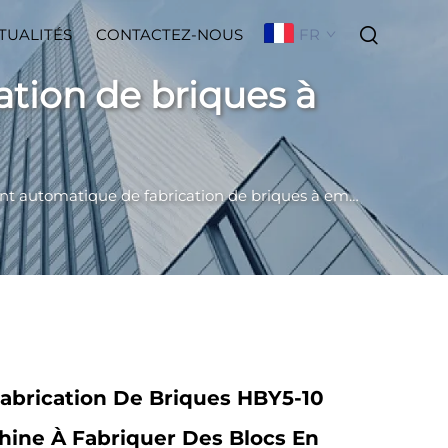
FR
TUALITÉS
CONTACTEZ-NOUS
tion de briques à
utomatique de fabrication de briques à emboîtement
abrication De Briques HBY5-10
hine À Fabriquer Des Blocs En