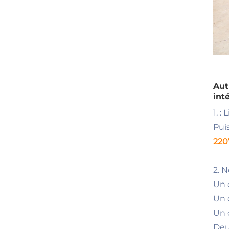
Aut
int
1. 
Pui
220
2. 
Un 
Un 
Un 
Deu