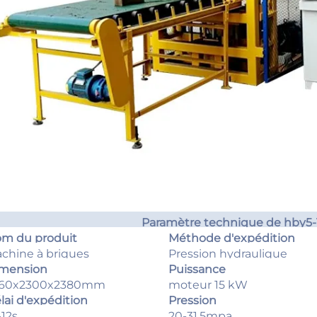
Paramètre technique de hby5-
m du produit
Méthode d'expédition
chine à briques
Pression hydraulique
trelacées HBY5-10
mension
Puissance
260x2300x2380mm
moteur 15 kW
lai d'expédition
Pression
-12s
20-31,5mpa