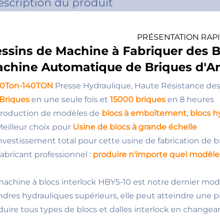
scription du produit
PRÉSENTATION RAP
ssins de Machine à Fabriquer des B
chine Automatique de Briques d'Arg
00Ton-140TON
Presse Hydraulique, Haute Résistance des
 Briques
en une seule fois et
15000 briques
en 8 heures
 Production de modèles de
blocs à emboîtement, blocs h
 Meilleur choix pour
Usine de blocs à grande échelle
 Investissement total pour cette usine de fabrication de b
Fabricant professionnel :
produire n'importe quel modèl
machine à blocs interlock HBY5-10 est notre dernier mod
indres hydrauliques supérieurs, elle peut atteindre une p
duire tous types de blocs et dalles interlock en change