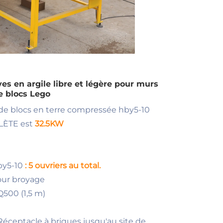
es en argile libre et légère pour murs
de blocs Lego
ue de blocs en terre compressée hby5-10
LÈTE est
32.5KW
hby5-10
: 5 ouvriers au total.
pour broyage
Q500 (1,5 m)
 Réceptacle à briques jusqu'au site de