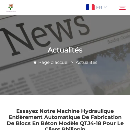
FR
À Propos De Nous
Rechercher
Actualités
Produits
Page d’accueil
>
Actualités
Application
Actualités
Contactez-Nous
Essayez Notre Machine Hydraulique
Entièrement Automatique De Fabrication
De Blocs En Béton Modèle QTJ4-18 Pour Le
Client Philippin