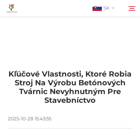
SK
O Nás
Hľadať
Produkty
Kľúčové Vlastnosti, Ktoré Robia
Aplikácia
Stroj Na Výrobu Betónových
Tvárnic Nevyhnutným Pre
Aktuality
Stavebníctvo
Kontaktujte Nás
2025-10-28 15:43:55