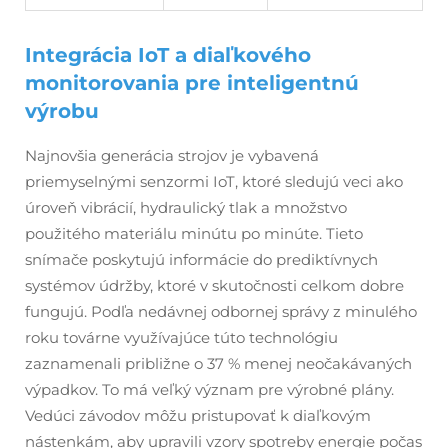
Integrácia IoT a diaľkového
monitorovania pre inteligentnú
výrobu
Najnovšia generácia strojov je vybavená
priemyselnými senzormi IoT, ktoré sledujú veci ako
úroveň vibrácií, hydraulický tlak a množstvo
použitého materiálu minútu po minúte. Tieto
snímače poskytujú informácie do prediktívnych
systémov údržby, ktoré v skutočnosti celkom dobre
fungujú. Podľa nedávnej odbornej správy z minulého
roku továrne využívajúce túto technológiu
zaznamenali približne o 37 % menej neočakávaných
výpadkov. To má veľký význam pre výrobné plány.
Vedúci závodov môžu pristupovať k diaľkovým
nástenkám, aby upravili vzory spotreby energie počas