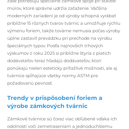
zase potrebujú špeciálne zámkové spoje pri stavbe
múrov, ktoré správne udržia zaťaženie. Väčšina
moderných zariadení je od výroby schopná vyrábať
približne 15 rôznych tvarov tvárnic a umožňuje rýchlu
výmenu foriem, takže továrne nemusia počas výroby
úplne zastaviť prevádzku pri prechode na výrobu
špeciálnych typov. Podľa najnovších trhových
výskumov z roku 2025 si približne štyria z piatich
dodávateľov teraz hľadajú dodávateľov, ktorí
ponúkajú nielen esteticky príťažlivé možnosti, ale aj
tvárnice spĺňajúce všetky normy ASTM pre
požadovanú pevnosť.
Trendy v prispôsobení foriem a
výrobe zámkových tvárnic
Zámkové tvárnice sú čoraz viac obľúbené vďaka ich
odolnosti voči zemetraseniam a jednoduchšiemu