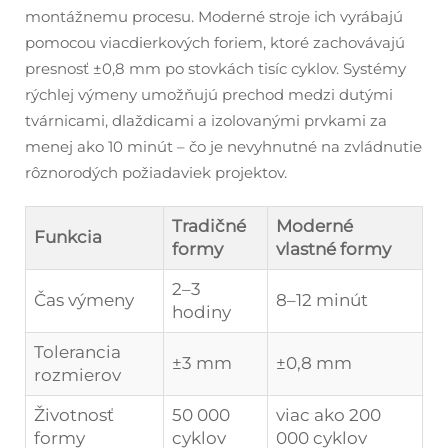
montážnemu procesu. Moderné stroje ich vyrábajú
pomocou viacdierkových foriem, ktoré zachovávajú
presnosť ±0,8 mm po stovkách tisíc cyklov. Systémy
rýchlej výmeny umožňujú prechod medzi dutými
tvárnicami, dlaždicami a izolovanými prvkami za
menej ako 10 minút – čo je nevyhnutné na zvládnutie
rôznorodých požiadaviek projektov.
Tradičné
Moderné
Funkcia
formy
vlastné formy
2–3
Čas výmeny
8–12 minút
hodiny
Tolerancia
±3 mm
±0,8 mm
rozmierov
Životnosť
50 000
viac ako 200
formy
cyklov
000 cyklov