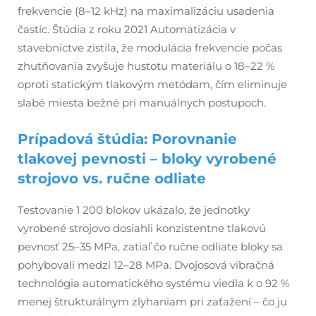
frekvencie (8–12 kHz) na maximalizáciu usadenia
častíc. Štúdia z roku 2021
Automatizácia v
stavebníctve
zistila, že modulácia frekvencie počas
zhutňovania zvyšuje hustotu materiálu o 18–22 %
oproti statickým tlakovým metódam, čím eliminuje
slabé miesta bežné pri manuálnych postupoch.
Prípadová štúdia: Porovnanie
tlakovej pevnosti – bloky vyrobené
strojovo vs. ručne odliate
Testovanie 1 200 blokov ukázalo, že jednotky
vyrobené strojovo dosiahli konzistentne tlakovú
pevnosť 25–35 MPa, zatiaľ čo ručne odliate bloky sa
pohybovali medzi 12–28 MPa. Dvojosová vibračná
technológia automatického systému viedla k o 92 %
menej štrukturálnym zlyhaniam pri zaťažení – čo ju