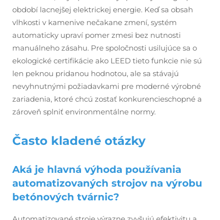
období lacnejšej elektrickej energie. Keď sa obsah
vlhkosti v kamenive nečakane zmení, systém
automaticky upraví pomer zmesi bez nutnosti
manuálneho zásahu. Pre spoločnosti usilujúce sa o
ekologické certifikácie ako LEED tieto funkcie nie sú
len peknou pridanou hodnotou, ale sa stávajú
nevyhnutnými požiadavkami pre moderné výrobné
zariadenia, ktoré chcú zostať konkurencieschopné a
zároveň splniť environmentálne normy.
Často kladené otázky
Aká je hlavná výhoda používania
automatizovaných strojov na výrobu
betónových tvárnic?
Automatizované stroje výrazne zvyšujú efektivitu a