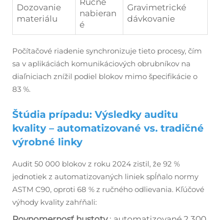
Ručné
Dozovanie
Gravimetrické
nabieran
materiálu
dávkovanie
é
Počítačové riadenie synchronizuje tieto procesy, čím
sa v aplikáciách komunikáciových obrubníkov na
diaľniciach znížil podiel blokov mimo špecifikácie o
83 %.
Štúdia prípadu: Výsledky auditu
kvality – automatizované vs. tradičné
výrobné linky
Audit 50 000 blokov z roku 2024 zistil, že 92 %
jednotiek z automatizovaných liniek spĺňalo normy
ASTM C90, oproti 68 % z ručného odlievania. Kľúčové
výhody kvality zahŕňali:
Rovnomernosť hustoty
: automatizované 2 300