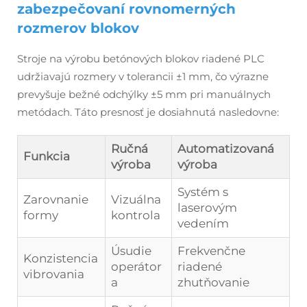
zabezpečovaní rovnomerných
rozmerov blokov
Stroje na výrobu betónových blokov riadené PLC
udržiavajú rozmery v tolerancii ±1 mm, čo výrazne
prevyšuje bežné odchýlky ±5 mm pri manuálnych
metódach. Táto presnosť je dosiahnutá nasledovne:
Ručná
Automatizovaná
Funkcia
výroba
výroba
Systém s
Zarovnanie
Vizuálna
laserovým
formy
kontrola
vedením
Úsudie
Frekvenčne
Konzistencia
operátor
riadené
vibrovania
a
zhutňovanie