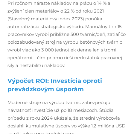
Pri ročnom náraste nákladov na prácu o 14 % a
zvýšení cien materiálov o 22 % od roku 2021
(Stavebný materiálový index 2023) ponúka
automatizácia strategickú výhodu. Manuálny tím 15
pracovníkov vyrobí približne 500 tvárnic/deň, zatiaľ čo
polozabudovaný stroj na výrobu betónových tvárnic
vyrobí viac ako 3 000 jednotiek denne len s tromi
operátormi – čím priamo rieši nedostatok pracovnej
sily a nestabilitu nákladov.
Výpočet ROI: Investícia oproti
prevádzkovým úsporám
Moderné stroje na výrobu tvárnic zabezpečujú
návratnosť investície už po 18 mesiacoch. Štúdia
prípadu z roku 2024 ukázala, že strední výrobcovia
dosiahli kumulatívne úspory vo výške 1,2 milióna USD
za päť rokov prostredníctvom: