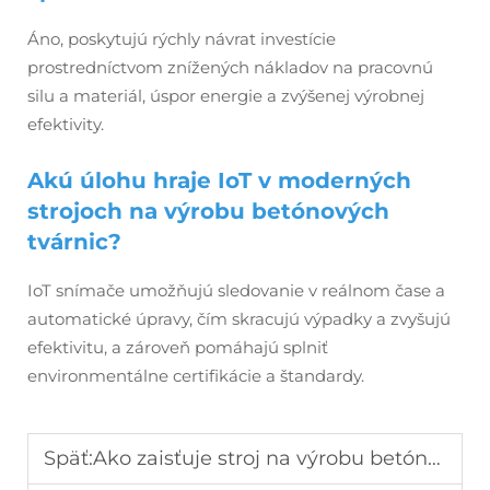
Áno, poskytujú rýchly návrat investície
prostredníctvom znížených nákladov na pracovnú
silu a materiál, úspor energie a zvýšenej výrobnej
efektivity.
Akú úlohu hraje IoT v moderných
strojoch na výrobu betónových
tvárnic?
IoT snímače umožňujú sledovanie v reálnom čase a
automatické úpravy, čím skracujú výpadky a zvyšujú
efektivitu, a zároveň pomáhajú splniť
environmentálne certifikácie a štandardy.
Späť:
Ako zaisťuje stroj na výrobu betónových blokov konzistentné a vysokej pevnosti bloky