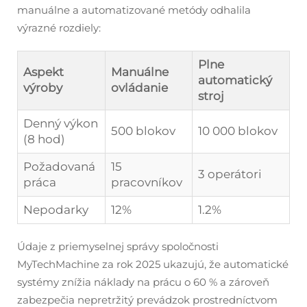
manuálne a automatizované metódy odhalila
výrazné rozdiely:
Plne
Aspekt
Manuálne
automatický
výroby
ovládanie
stroj
Denný výkon
500 blokov
10 000 blokov
(8 hod)
Požadovaná
15
3 operátori
práca
pracovníkov
Nepodarky
12%
1.2%
Údaje z priemyselnej správy spoločnosti
MyTechMachine za rok 2025 ukazujú, že automatické
systémy znížia náklady na prácu o 60 % a zároveň
zabezpečia nepretržitý prevádzok prostredníctvom