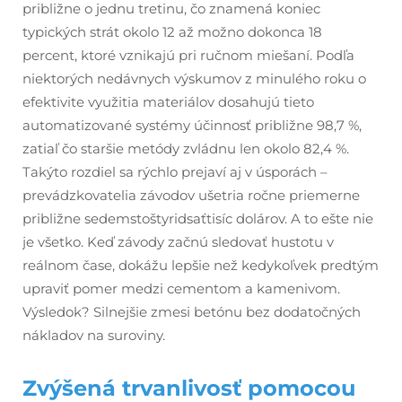
približne o jednu tretinu, čo znamená koniec
typických strát okolo 12 až možno dokonca 18
percent, ktoré vznikajú pri ručnom miešaní. Podľa
niektorých nedávnych výskumov z minulého roku o
efektivite využitia materiálov dosahujú tieto
automatizované systémy účinnosť približne 98,7 %,
zatiaľ čo staršie metódy zvládnu len okolo 82,4 %.
Takýto rozdiel sa rýchlo prejaví aj v úsporách –
prevádzkovatelia závodov ušetria ročne priemerne
približne sedemstoštyridsaťtisíc dolárov. A to ešte nie
je všetko. Keď závody začnú sledovať hustotu v
reálnom čase, dokážu lepšie než kedykoľvek predtým
upraviť pomer medzi cementom a kamenivom.
Výsledok? Silnejšie zmesi betónu bez dodatočných
nákladov na suroviny.
Zvýšená trvanlivosť pomocou