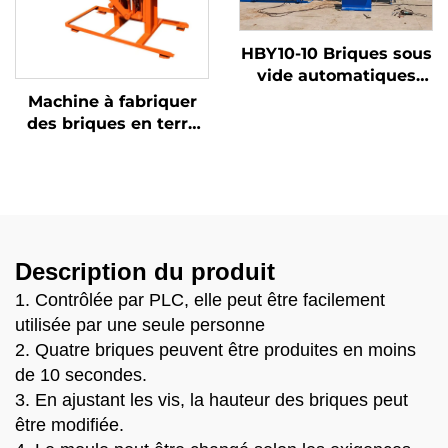
HBY10-10 Briques sous
vide automatiques
sans extrudeur en sol,
Machine à fabriquer
boue, céramique, terre
des briques en terre
cuite Prix solide
interlockées manuelle
Carreau creux
QMR2-40 à presse
Machine à fabriquer
manuelle, en vente
les blocs en terre cuite
Description du produit
1. Contrôlée par PLC, elle peut être facilement
utilisée par une seule personne
2. Quatre briques peuvent être produites en moins
de 10 secondes.
3. En ajustant les vis, la hauteur des briques peut
être modifiée.