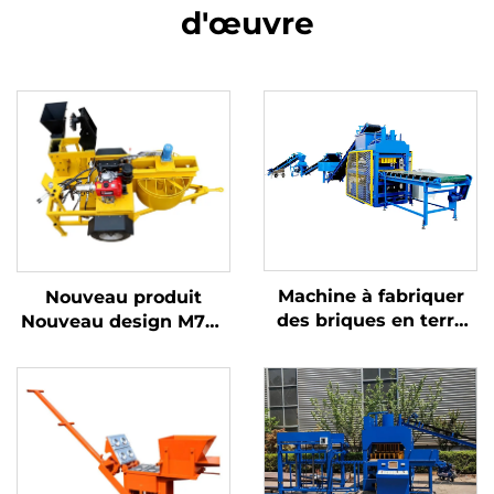
d'œuvre
Machine à fabriquer
Nouveau produit
des briques en terre
Nouveau design M7MI
interlockées
Machine à fabriquer
entièrement
les briques en argile et
automatique Hby4-10
terre à emboîtement
Nouveauté en vente
en 2025 au Kenya