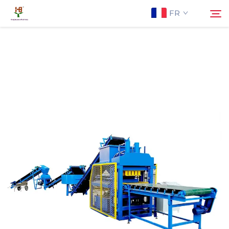
FR
À Propos de Nous
Rechercher
Produits
Application
Actualités
Contactez-nous