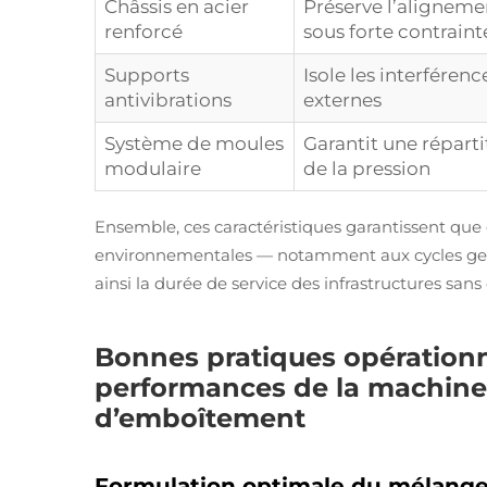
Châssis en acier
Préserve l’alignem
renforcé
sous forte contraint
Supports
Isole les interféren
antivibrations
externes
Système de moules
Garantit une répart
modulaire
de la pression
Ensemble, ces caractéristiques garantissent que
environnementales — notamment aux cycles gel
ainsi la durée de service des infrastructures sa
Bonnes pratiques opérationn
performances de la machine 
d’emboîtement
Formulation optimale du mélange 