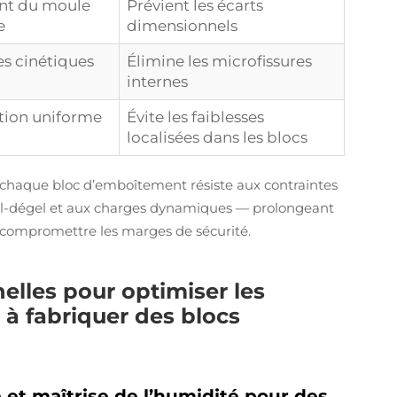
ent du moule
Prévient les écarts
e
dimensionnels
ces cinétiques
Élimine les microfissures
internes
ition uniforme
Évite les faiblesses
localisées dans les blocs
 chaque bloc d’emboîtement résiste aux contraintes
-dégel et aux charges dynamiques — prolongeant
ns compromettre les marges de sécurité.
elles pour optimiser les
à fabriquer des blocs
et maîtrise de l’humidité pour des