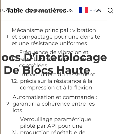
Table des matières
FR
TUALITÉS
CONTACTEZ-NOUS
Mécanisme principal : vibration
et compactage pour une densité
et une résistance uniformes
Fréquence de vibration et
ocs D’interblocage
répartition de la pression
contrôlées
e De Blocs Haute
Impact direct du tassement
précis sur la résistance à la
compression et à la flexion
Automatisation et commande :
garantir la cohérence entre les
lots
Verrouillage paramétrique
piloté par API pour une
production répétable de