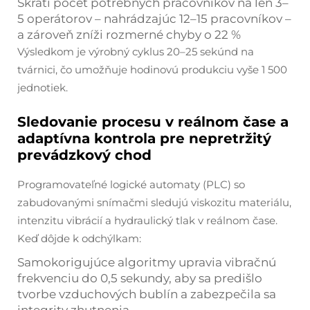
Skráti počet potrebných pracovníkov na len 3–
5 operátorov – nahrádzajúc 12–15 pracovníkov –
a zároveň zníži rozmerné chyby o 22 %
Výsledkom je výrobný cyklus 20–25 sekúnd na
tvárnici, čo umožňuje hodinovú produkciu vyše 1 500
jednotiek.
Sledovanie procesu v reálnom čase a
adaptívna kontrola pre nepretržitý
prevádzkový chod
Programovateľné logické automaty (PLC) so
zabudovanými snímačmi sledujú viskozitu materiálu,
intenzitu vibrácií a hydraulický tlak v reálnom čase.
Keď dôjde k odchýlkam:
Samokorigujúce algoritmy upravia vibračnú
frekvenciu do 0,5 sekundy, aby sa predišlo
tvorbe vzduchových bublín a zabezpečila sa
integrity zhutnenia