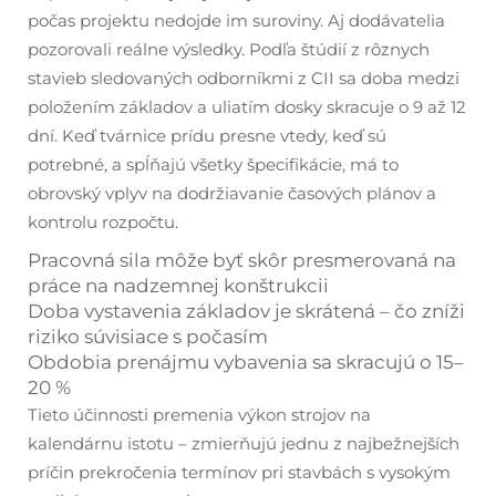
počas projektu nedojde im suroviny. Aj dodávatelia
pozorovali reálne výsledky. Podľa štúdií z rôznych
stavieb sledovaných odborníkmi z CII sa doba medzi
položením základov a uliatím dosky skracuje o 9 až 12
dní. Keď tvárnice prídu presne vtedy, keď sú
potrebné, a spĺňajú všetky špecifikácie, má to
obrovský vplyv na dodržiavanie časových plánov a
kontrolu rozpočtu.
Pracovná sila môže byť skôr presmerovaná na
práce na nadzemnej konštrukcii
Doba vystavenia základov je skrátená – čo zníži
riziko súvisiace s počasím
Obdobia prenájmu vybavenia sa skracujú o 15–
20 %
Tieto účinnosti premenia výkon strojov na
kalendárnu istotu – zmierňujú jednu z najbežnejších
príčin prekročenia termínov pri stavbách s vysokým