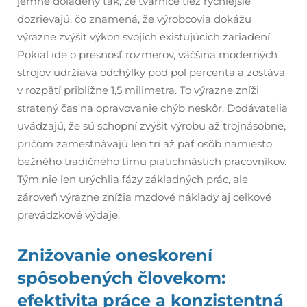
jemne doladený tak, že tvárnice tiež rýchlejšie
dozrievajú, čo znamená, že výrobcovia dokážu
výrazne zvýšiť výkon svojich existujúcich zariadení.
Pokiaľ ide o presnosť rozmerov, väčšina moderných
strojov udržiava odchýlky pod pol percenta a zostáva
v rozpätí približne 1,5 milimetra. To výrazne zníži
stratený čas na opravovanie chýb neskôr. Dodávatelia
uvádzajú, že sú schopní zvýšiť výrobu až trojnásobne,
pričom zamestnávajú len tri až päť osôb namiesto
bežného tradičného tímu piatichnástich pracovníkov.
Tým nie len urýchlia fázy základných prác, ale
zároveň výrazne znížia mzdové náklady aj celkové
prevádzkové výdaje.
Znižovanie oneskorení
spôsobených človekom:
efektivita práce a konzistentná