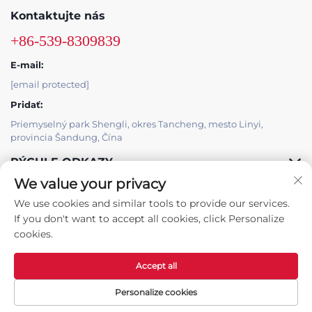
Kontaktujte nás
+86-539-8309839
E-mail:
[email protected]
Pridať:
Priemyselný park Shengli, okres Tancheng, mesto Linyi,
provincia Šandung, Čína
RÝCHLE ODKAZY
We value your privacy
PRODUKTY
We use cookies and similar tools to provide our services.
If you don't want to accept all cookies, click Personalize
cookies.
Accept all
Autorské práva © Tancheng County Hongbaoyuan Machinery Co.,
Ltd. -
Zásady ochrany súkromia
Personalize cookies