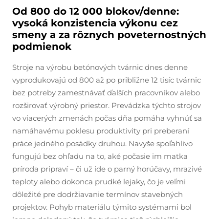
Od 800 do 12 000 blokov/denne:
vysoká konzistencia výkonu cez
smeny a za rôznych poveternostných
podmienok
Stroje na výrobu betónových tvárnic dnes denne
vyprodukovajú od 800 až po približne 12 tisíc tvárnic
bez potreby zamestnávať ďalších pracovníkov alebo
rozširovať výrobný priestor. Prevádzka týchto strojov
vo viacerých zmenách počas dňa pomáha vyhnúť sa
namáhavému poklesu produktivity pri preberaní
práce jedného posádky druhou. Navyše spoľahlivo
fungujú bez ohľadu na to, aké počasie im matka
príroda pripraví – či už ide o parný horúčavy, mrazivé
teploty alebo dokonca prudké lejaky, čo je veľmi
dôležité pre dodržiavanie termínov stavebných
projektov. Pohyb materiálu týmito systémami bol