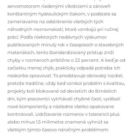
servomotorom riadenými vibráciami a zároveň
konštantným hydraulickým tlakom, v podstate sa
zameriavame na odstránenie všetkých tých
náhodných nezrovnalostí, ktoré vznikajú pri ručnej
práci. Podľa niektorých nedávnych výskumov
publikovaných minulý rok v časopisoch o stavebných
materiáloch, tento štandardizovaný prístup zníži
chyby v rozmeroch približne o 22 percent. A keď je od
začiatku menej chýb, prakticky odpadá potreba ich
neskoršie opravovať. To predstavuje obrovský rozdiel,
pretože tradične, vždy keď vznikol problém s kvalitou,
projekty boli blokované od deviatich do štrnástich
dní, kým pracovníci vytrhávali chybné časti, vyrábali
nové komponenty a následne všetko opakovane
kontrolovali. Udržiavanie rozmerov v tolerancii plus
alebo mínus 1,5 milimetra znamená vyhnúť sa
všetkým týmto časovo náročným problémom.